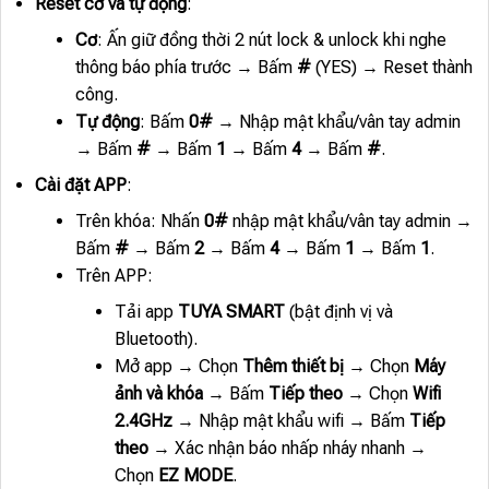
Reset cơ và tự động
:
Cơ
: Ấn giữ đồng thời 2 nút lock & unlock khi nghe
thông báo phía trước → Bấm
#
(YES) → Reset thành
công.
Tự động
: Bấm
0#
→ Nhập mật khẩu/vân tay admin
→ Bấm
#
→ Bấm
1
→ Bấm
4
→ Bấm
#
.
Cài đặt APP
:
Trên khóa: Nhấn
0#
nhập mật khẩu/vân tay admin →
Bấm
#
→ Bấm
2
→ Bấm
4
→ Bấm
1
→ Bấm
1
.
Trên APP:
Tải app
TUYA SMART
(bật định vị và
Bluetooth).
Mở app → Chọn
Thêm thiết bị
→ Chọn
Máy
ảnh và khóa
→ Bấm
Tiếp theo
→ Chọn
Wifi
2.4GHz
→ Nhập mật khẩu wifi → Bấm
Tiếp
theo
→ Xác nhận báo nhấp nháy nhanh →
Chọn
EZ MODE
.