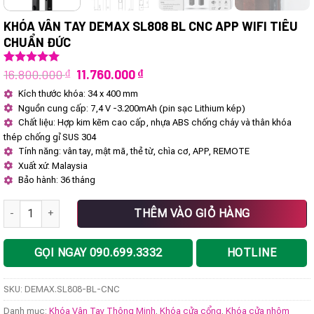
KHÓA VÂN TAY DEMAX SL808 BL CNC APP WIFI TIÊU
CHUẨN ĐỨC
Giá
Giá
16.800.000
₫
11.760.000
₫
5.00
1
trên 5
dựa trên
gốc
hiện
Kích thước khóa: 34 x 400 mm
đánh giá
là:
tại
Nguồn cung cấp: 7,4 V -3.200mAh (pin sạc Lithium kép)
16.800.000 ₫.
là:
11.760.000 ₫.
Chất liệu: Hợp kim kẽm cao cấp, nhựa ABS chống cháy và thân khóa
thép chống gỉ SUS 304
Tính năng: vân tay, mật mã, thẻ từ, chìa cơ, APP, REMOTE
Xuất xứ: Malaysia
Bảo hành: 36 tháng
Khóa vân tay DEMAX SL808 BL CNC APP WIFI tiêu chuẩn Đức số lượ
THÊM VÀO GIỎ HÀNG
GỌI NGAY 090.699.3332
HOTLINE
SKU:
DEMAX.SL808-BL-CNC
Danh mục:
Khóa Vân Tay Thông Minh
,
Khóa cửa cổng
,
Khóa cửa nhôm