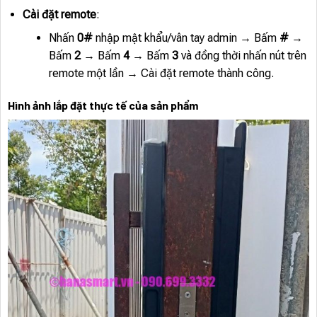
Cài đặt remote
:
Nhấn
0#
nhập mật khẩu/vân tay admin → Bấm
#
→
Bấm
2
→ Bấm
4
→ Bấm
3
và đồng thời nhấn nút trên
remote một lần → Cài đặt remote thành công.
Hình ảnh lắp đặt thực tế của sản phẩm