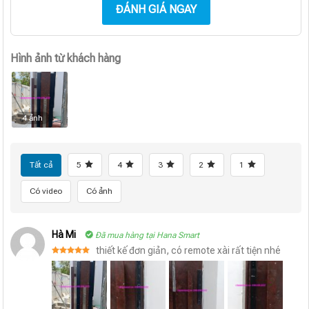
ĐÁNH GIÁ NGAY
Hình ảnh từ khách hàng
4 ảnh
Tất cả
5
4
3
2
1
Có video
Có ảnh
Hà Mi
Đã mua hàng tại Hana Smart
thiết kế đơn giản, có remote xài rất tiện nhé
Được xếp
hạng
5
5
sao