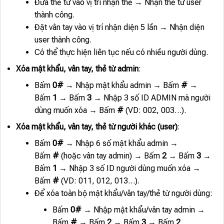
Đưa thẻ từ vào vị trí nhận thẻ → Nhận thẻ từ user
thành công.
Đặt vân tay vào vị trí nhận diện 5 lần → Nhận diện
user thành công.
Có thể thực hiện liên tục nếu có nhiều người dùng.
Xóa mật khẩu, vân tay, thẻ từ admin
:
Bấm
0#
→ Nhập mật khẩu admin → Bấm
#
→
Bấm
1
→ Bấm
3
→ Nhập 3 số ID ADMIN mà người
dùng muốn xóa → Bấm
#
(VD: 002, 003…).
Xóa mật khẩu, vân tay, thẻ từ người khác (user)
:
Bấm
0#
→ Nhập 6 số mật khẩu admin →
Bấm
#
(hoặc vân tay admin) → Bấm
2
→ Bấm
3
→
Bấm
1
→ Nhập 3 số ID người dùng muốn xóa →
Bấm
#
(VD: 011, 012, 013…).
Để xóa toàn bộ mật khẩu/vân tay/thẻ từ người dùng:
Bấm
0#
→ Nhập mật khẩu/vân tay admin →
Bấm
#
→ Bấm
2
→ Bấm
3
→ Bấm
2
.