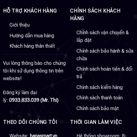
HỖ TRỢ KHÁCH HÀNG
CHÍNH SÁCH KHÁCH
HÀNG
Giới thiệu
Chính sách vận chuyển &
Hướng dẫn mua hàng
lắp đặt
Khách hàng thân thiết
Chính sách bảo hành & sửa
chữa
Vui lòng thông báo cho chúng
Chính sách hoàn tiền & đổi
tôi khi sử dụng thông tin trên
trả
website!
Chính sách kiểm hàng
Đăng ký làm đại
Chính sách thanh toán
lý:
0933.833.039 (Mr. Thi)
Chính sách bảo mật
THEO DÕI CHÚNG TÔI
THỜI GIAN LÀM VIỆC
Website:
hanasmart.vn
Hệ thống showroom: 8-