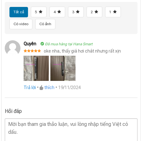
Tất cả
5
4
3
2
1
Có video
Có ảnh
Quyên
Đã mua hàng tại Hana Smart
oke nha, thấy giá hơi chát nhưng rất xịn
Được xếp
hạng
5
5
sao
Trả lời
•
thích
•
19/11/2024
Hỏi đáp