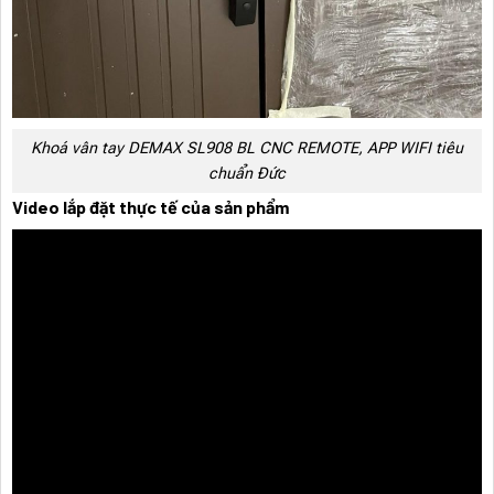
Khoá vân tay DEMAX SL908 BL CNC REMOTE, APP WIFI tiêu
chuẩn Đức
Video lắp đặt thực tế của sản phẩm