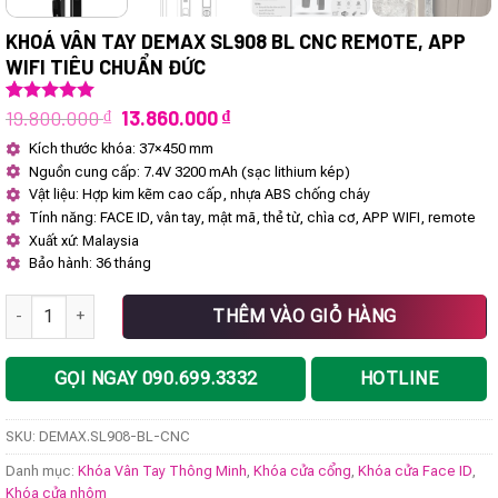
KHOÁ VÂN TAY DEMAX SL908 BL CNC REMOTE, APP
WIFI TIÊU CHUẨN ĐỨC
Giá
Giá
19.800.000
₫
13.860.000
₫
5.00
1
trên 5
dựa trên
gốc
hiện
Kích thước khóa: 37×450 mm
đánh giá
là:
tại
Nguồn cung cấp: 7.4V 3200 mAh (sạc lithium kép)
19.800.000 ₫.
là:
13.860.000 ₫.
Vật liệu: Hợp kim kẽm cao cấp, nhựa ABS chống cháy
Tính năng: FACE ID, vân tay, mật mã, thẻ từ, chìa cơ, APP WIFI, remote
Xuất xứ: Malaysia
Bảo hành: 36 tháng
Khoá vân tay DEMAX SL908 BL CNC REMOTE, APP WIFI tiêu chuẩn Đ
THÊM VÀO GIỎ HÀNG
GỌI NGAY 090.699.3332
HOTLINE
SKU:
DEMAX.SL908-BL-CNC
Danh mục:
Khóa Vân Tay Thông Minh
,
Khóa cửa cổng
,
Khóa cửa Face ID
,
Khóa cửa nhôm