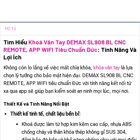
MÔ TẢ
Tìm Hiểu
Khoá Vân Tay DEMAX SL908 BL CNC
REMOTE, APP WIFI Tiêu Chuẩn Đức
: Tính Năng Và
Lợi Ích
Không còn lo lắng về việc mất chìa khóa,
khóa vân tay
là lựa
chọn lý tưởng cho bảo mật hiện đại. DEMAX SL908 BL CNC
REMOTE, APP WIFI tiêu chuẩn Đức với tính năng kết nối từ
xa qua app sẽ giúp bạn kiểm soát an ninh mọi lúc, mọi nơi.
Thiết Kế và Tính Năng Nổi Bật
Thiết kế tinh tế, chất liệu bền bỉ:
Khoá được làm từ hợp kim kẽm cao cấp, nhựa ABS
chống cháy và thân khóa thép không gỉ SUS 304,
đảm bảo độ bền và khả năng chống chịu với mọi điều