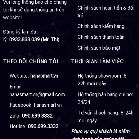
Vui lòng thông báo cho chúng
Chính sách hoàn tiền & đổi
tôi khi sử dụng thông tin trên
trả
website!
Chính sách kiểm hàng
Đăng ký làm đại
Chính sách thanh toán
lý:
0933.833.039 (Mr. Thi)
Chính sách bảo mật
THEO DÕI CHÚNG TÔI
THỜI GIAN LÀM VIỆC
Website:
hanasmart.vn
Hệ thống showroom: 8-
22h mỗi ngày
Email:
hanasmart.vn@gmail.com
Hệ thống bán hàng online:
24/24
Facebook:
hanasmart.vn
Tư vấn khách hàng: 8-24h
Zalo:
090.699.3332
mỗi ngày
Hotline:
090.699.3332
Phục vụ quý khách là niềm