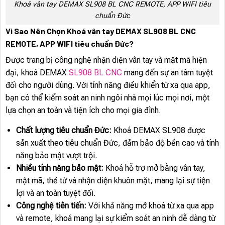
Khoá vân tay DEMAX SL908 BL CNC REMOTE, APP WIFI tiêu
chuẩn Đức
Vì Sao Nên Chọn Khoá vân tay DEMAX SL908 BL CNC
REMOTE, APP WIFI tiêu chuẩn Đức?
Được trang bị công nghệ nhận diện vân tay và mật mã hiện
đại, khoá DEMAX
SL908 BL CNC
mang đến sự an tâm tuyệt
đối cho người dùng. Với tính năng điều khiển từ xa qua app,
bạn có thể kiểm soát an ninh ngôi nhà mọi lúc mọi nơi, một
lựa chọn an toàn và tiện ích cho mọi gia đình.
Chất lượng tiêu chuẩn Đức:
Khoá DEMAX SL908 được
sản xuất theo tiêu chuẩn Đức, đảm bảo độ bền cao và tính
năng bảo mật vượt trội.
Nhiều tính năng bảo mật:
Khoá hỗ trợ mở bằng vân tay,
mật mã, thẻ từ và nhận diện khuôn mặt, mang lại sự tiện
lợi và an toàn tuyệt đối.
Công nghệ tiên tiến:
Với khả năng mở khoá từ xa qua app
và remote, khoá mang lại sự kiểm soát an ninh dễ dàng từ