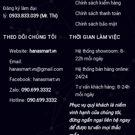
Chính sách kiểm hàng
Đăng ký làm đại
Chính sách thanh toán
lý:
0933.833.039 (Mr. Thi)
Chính sách bảo mật
THEO DÕI CHÚNG TÔI
THỜI GIAN LÀM VIỆC
Website:
hanasmart.vn
Hệ thống showroom: 8-
22h mỗi ngày
Email:
hanasmart.vn@gmail.com
Hệ thống bán hàng online:
24/24
Facebook:
hanasmart.vn
Tư vấn khách hàng: 8-24h
Zalo:
090.699.3332
mỗi ngày
Hotline:
090.699.3332
Phục vụ quý khách là niềm
vinh hạnh của chúng tôi,
đừng ngần ngại liên hệ ngay
để được tư vấn mọi thắc