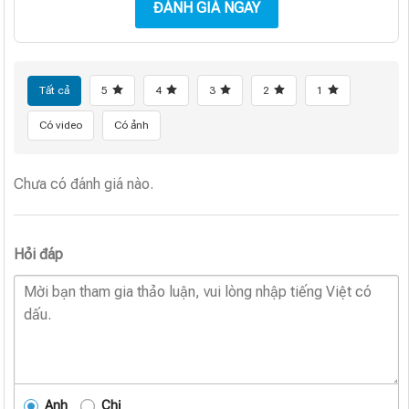
ĐÁNH GIÁ NGAY
Tất cả
5
4
3
2
1
Có video
Có ảnh
Chưa có đánh giá nào.
Hỏi đáp
Anh
Chị