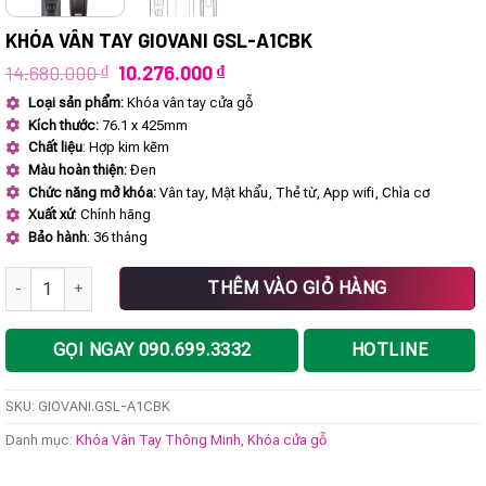
KHÓA VÂN TAY GIOVANI GSL-A1CBK
Giá
Giá
14.680.000
₫
10.276.000
₫
gốc
hiện
Loại sản phẩm:
Khóa vân tay cửa gỗ
là:
tại
Kích thước:
76.1 x 425mm
14.680.000 ₫.
là:
10.276.000 ₫.
Chất liệu
: Hợp kim kẽm
Màu hoàn thiện:
Đen
Chức năng mở khóa:
Vân tay, Mật khẩu, Thẻ từ, App wifi, Chìa cơ
Xuất xứ
: Chính hãng
Bảo hành
: 36 tháng
Khóa vân tay GIOVANI GSL-A1CBK số lượng
THÊM VÀO GIỎ HÀNG
GỌI NGAY 090.699.3332
HOTLINE
SKU:
GIOVANI.GSL-A1CBK
Danh mục:
Khóa Vân Tay Thông Minh
,
Khóa cửa gỗ