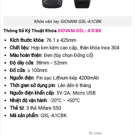
Khóa vân tay GIOVANI GSL-A1CBK
Thông Số Kỹ Thuật Khóa
GIOVANI GSL-A1CBK
Kích thước khóa
: 76.1 x 425mm
Chất liệu
: Hợp kim kẽm cao cấp, thân khóa Inox 304
Màu hoàn thiện
: Đen (tùy chọn Đồng cổ)
Độ dày cửa
: 38mm – 52mm
Đố cửa
: ≥ 100mm
Nguồn điện
: Pin sạc Lithium kép 4200mAh
Thời gian sử dụng pin
: Lên đến 6 tháng
Nguồn điện khẩn cấp
: 5V-2A, Micro USB
Nhiệt độ vận hành
: -20°C ~ +50°C
Thẻ từ
: 3 thẻ Mifare S50
Mã sản phẩm
: GSL-A1CBK