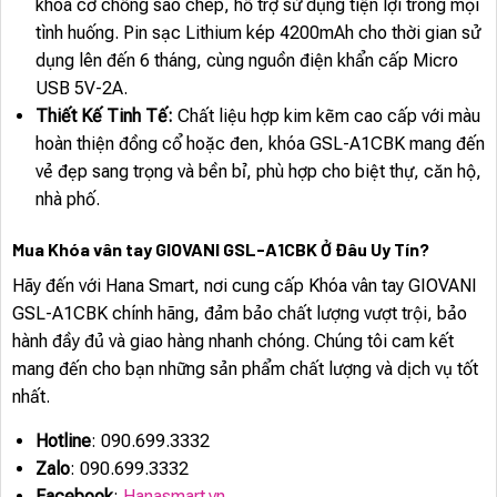
khóa cơ chống sao chép, hỗ trợ sử dụng tiện lợi trong mọi
tình huống. Pin sạc Lithium kép 4200mAh cho thời gian sử
dụng lên đến 6 tháng, cùng nguồn điện khẩn cấp Micro
USB 5V-2A.
Thiết Kế Tinh Tế:
Chất liệu hợp kim kẽm cao cấp với màu
hoàn thiện đồng cổ hoặc đen, khóa GSL-A1CBK mang đến
vẻ đẹp sang trọng và bền bỉ, phù hợp cho biệt thự, căn hộ,
nhà phố.
Mua Khóa vân tay GIOVANI GSL-A1CBK Ở Đâu Uy Tín?
Hãy đến với Hana Smart, nơi cung cấp Khóa vân tay GIOVANI
GSL-A1CBK chính hãng, đảm bảo chất lượng vượt trội, bảo
hành đầy đủ và giao hàng nhanh chóng. Chúng tôi cam kết
mang đến cho bạn những sản phẩm chất lượng và dịch vụ tốt
nhất.
Hotline
: 090.699.3332
Zalo
: 090.699.3332
Facebook
:
Hanasmart.vn