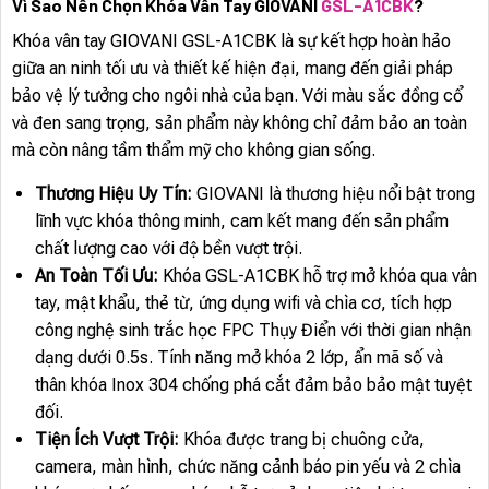
Vì Sao Nên Chọn Khóa Vân Tay GIOVANI
GSL-A1CBK
?
Khóa vân tay GIOVANI GSL-A1CBK là sự kết hợp hoàn hảo
giữa an ninh tối ưu và thiết kế hiện đại, mang đến giải pháp
bảo vệ lý tưởng cho ngôi nhà của bạn. Với màu sắc đồng cổ
và đen sang trọng, sản phẩm này không chỉ đảm bảo an toàn
mà còn nâng tầm thẩm mỹ cho không gian sống.
Thương Hiệu Uy Tín:
GIOVANI là thương hiệu nổi bật trong
lĩnh vực khóa thông minh, cam kết mang đến sản phẩm
chất lượng cao với độ bền vượt trội.
An Toàn Tối Ưu:
Khóa GSL-A1CBK hỗ trợ mở khóa qua vân
tay, mật khẩu, thẻ từ, ứng dụng wifi và chìa cơ, tích hợp
công nghệ sinh trắc học FPC Thụy Điển với thời gian nhận
dạng dưới 0.5s. Tính năng mở khóa 2 lớp, ẩn mã số và
thân khóa Inox 304 chống phá cắt đảm bảo bảo mật tuyệt
đối.
Tiện Ích Vượt Trội:
Khóa được trang bị chuông cửa,
camera, màn hình, chức năng cảnh báo pin yếu và 2 chìa