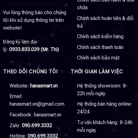
chữa
Vui lòng thông báo cho chúng
Chính sách hoàn tiền & đổi
tôi khi sử dụng thông tin trên
trả
website!
Chính sách kiểm hàng
Đăng ký làm đại
Chính sách thanh toán
lý:
0933.833.039 (Mr. Thi)
Chính sách bảo mật
THEO DÕI CHÚNG TÔI
THỜI GIAN LÀM VIỆC
Website:
hanasmart.vn
Hệ thống showroom: 8-
22h mỗi ngày
Email:
hanasmart.vn@gmail.com
Hệ thống bán hàng online:
24/24
Facebook:
hanasmart.vn
Tư vấn khách hàng: 8-24h
Zalo:
090.699.3332
mỗi ngày
Hotline:
090.699.3332