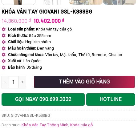
KHÓA VÂN TAY GIOVANI GSL-K888BG
Giá
Giá
14.860.000
₫
10.402.000
₫
gốc
hiện
Loại sản phẩm:
Khóa vân tay cửa gỗ
là:
tại
Kích thước:
84 x 385 mm
14.860.000 ₫.
là:
10.402.000 ₫.
Chất liệu
: Hợp kim nhôm
Màu hoàn thiện:
Đen vàng
Chức năng mở khóa:
Vân tay, Mật khẩu, Thẻ từ, Remote, Chìa cơ
Xuất xứ
: Hàn Quốc
Bảo hành
: 36 tháng
Khóa vân tay GIOVANI GSL-K888BG số lượng
THÊM VÀO GIỎ HÀNG
GỌI NGAY 090.699.3332
HOTLINE
SKU:
GIOVANI.GSL-K888BG
Danh mục:
Khóa Vân Tay Thông Minh
,
Khóa cửa gỗ