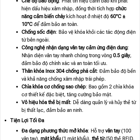
Chế độ báo động
: Phát tín hiệu cảnh báo khi phát
hiện dấu hiệu xâm nhập, đồng thời tích hợp
chức
năng cảm biến cháy
kích hoạt ở nhiệt độ
60°C ±
10°C
để đảm bảo an toàn.
Chống sốc điện
: Bảo vệ khóa khỏi các tác động điện
từ bên ngoài.
Công nghệ nhận dạng vân tay cảm ứng điện dung
:
Nhận diện vân tay nhanh chóng trong vòng
0.5 giây
,
đảm bảo độ chính xác và an toàn tối ưu.
Thân khóa Inox 304 chống phá cắt
: Đảm bảo độ bền
và khả năng chống xâm nhập trái phép.
Chìa khóa cơ chống sao chép
: Bao gồm 2 chìa khóa
cơ thiết kế đặc biệt, tăng cường bảo mật.
Vô hiệu hóa thẻ bị mất
: Dễ dàng quản lý và hủy thẻ từ
bị thất lạc, đảm bảo an ninh.
Tiện Lợi Tối Đa
Đa dạng phương thức mở khóa
: Hỗ trợ
vân tay
(100
vân tay),
mật khẩu
(1 mật khẩu),
thẻ từ
(50 thẻ RFID,