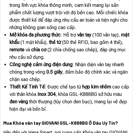
trong lĩnh vực khóa thông minh, cam kết mang lại sản
phẩm chất lượng vượt trội với độ bền cao. Mỗi chiếc khóa
được thiết kế để đáp ứng nhu cầu an toàn và tiện nghi cho
những không gian sống cao cấp.
Mở khóa đa phương thức
: Hỗ trợ
vân tay
(100 vân tay),
mật
khẩu
(1 mật khẩu),
thẻ từ
(50 thẻ RFID, bao gồm 4 thẻ),
remote
và
chìa cơ
(2 chìa chống sao chép), đáp ứng mọi
nhu cầu sử dụng.
Công nghệ cảm ứng điện dung
: Nhận diện vân tay nhanh
chóng trong vòng
0.5 giây
, đảm bảo độ chính xác và ngăn
chặn sao chép.
Thiết Kế Tinh Tế:
Được chế tạo từ
hợp kim nhôm
cao cấp
với thân khóa
Inox 304
, khóa GSL-K888BG sở hữu màu
đen vàng
thời thượng (tùy chọn đen bạc), mang lại vẻ đẹp
hiện đại và bền bỉ.
Mua Khóa vân tay GIOVANI GSL-K888BG Ở Đâu Uy Tín?
Hãy đến với Hana Smart, nơi cung cấp Khóa vân tay GIOVANI