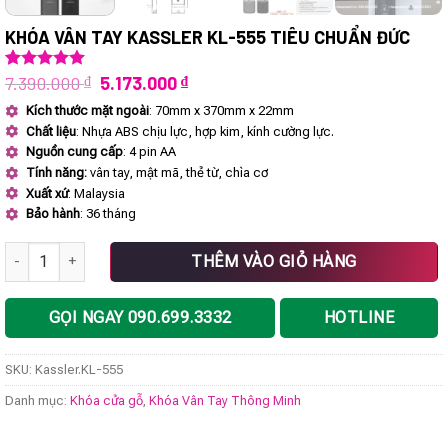
KHÓA VÂN TAY KASSLER KL-555 TIÊU CHUẨN ĐỨC
Giá
Giá
7.390.000
₫
5.173.000
₫
5.00
2
trên 5
dựa trên
gốc
hiện
Kích thước mặt ngoài
: 70mm x 370mm x 22mm
đánh giá
là:
tại
Chất liệu
: Nhựa ABS chịu lực, hợp kim, kính cường lực.
7.390.000 ₫.
là:
5.173.000 ₫.
Nguồn cung cấp
: 4 pin AA
Tính năng:
vân tay, mật mã, thẻ từ, chìa cơ
Xuất xứ
: Malaysia
Bảo hành
: 36 tháng
Khóa vân tay Kassler KL-555 tiêu chuẩn Đức số lượng
THÊM VÀO GIỎ HÀNG
GỌI NGAY 090.699.3332
HOTLINE
SKU:
Kassler.KL-555
Danh mục:
Khóa cửa gỗ
,
Khóa Vân Tay Thông Minh