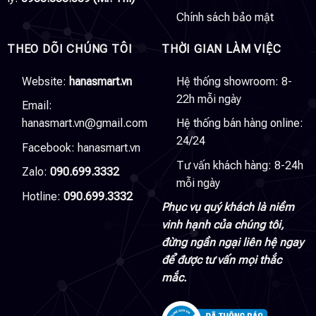
Chính sách bảo mật
THEO DÕI CHÚNG TÔI
THỜI GIAN LÀM VIỆC
Website:
hanasmart.vn
Hệ thống showroom: 8-
22h mỗi ngày
Email:
hanasmart.vn@gmail.com
Hệ thống bán hàng online:
24/24
Facebook:
hanasmart.vn
Tư vấn khách hàng: 8-24h
Zalo:
090.699.3332
mỗi ngày
Hotline:
090.699.3332
Phục vụ quý khách là niềm
vinh hạnh của chúng tôi,
đừng ngần ngại liên hệ ngay
để được tư vấn mọi thắc
mắc.