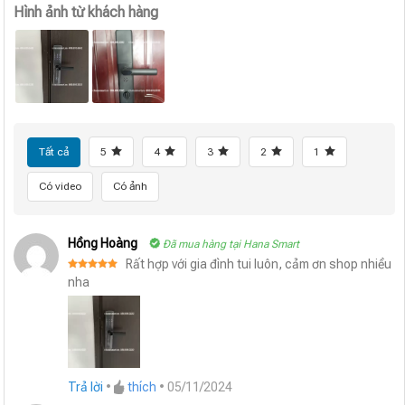
Hình ảnh từ khách hàng
Tất cả
5
4
3
2
1
Có video
Có ảnh
Hồng Hoàng
Đã mua hàng tại Hana Smart
Rất hợp với gia đình tui luôn, cảm ơn shop nhiều
Được xếp
nha
hạng
5
5
sao
Trả lời
•
thích
•
05/11/2024