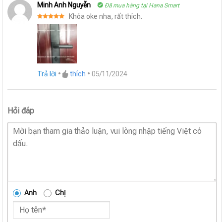
Minh Anh Nguyễn
Đã mua hàng tại Hana Smart
Khóa oke nha, rất thích.
Được xếp
hạng
5
5
sao
Trả lời
•
thích
•
05/11/2024
Hỏi đáp
Anh
Chị