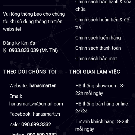
Chính sách bảo hành & sửa
chữa
Vui lòng thông báo cho chúng
Chính sách hoàn tiền & đổi
tôi khi sử dụng thông tin trên
trả
website!
Chính sách kiểm hàng
Đăng ký làm đại
Chính sách thanh toán
lý:
0933.833.039 (Mr. Thi)
Chính sách bảo mật
THEO DÕI CHÚNG TÔI
THỜI GIAN LÀM VIỆC
Website:
hanasmart.vn
Hệ thống showroom: 8-
22h mỗi ngày
Email:
hanasmart.vn@gmail.com
Hệ thống bán hàng online:
24/24
Facebook:
hanasmart.vn
Tư vấn khách hàng: 8-24h
Zalo:
090.699.3332
mỗi ngày