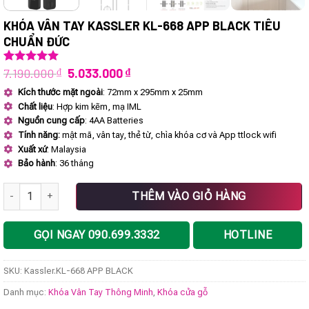
KHÓA VÂN TAY KASSLER KL-668 APP BLACK TIÊU
CHUẨN ĐỨC
Giá
Giá
7.190.000
₫
5.033.000
₫
5.00
1
trên 5
dựa trên
gốc
hiện
Kích thước mặt ngoài
: 72mm x 295mm x 25mm
đánh giá
là:
tại
Chất liệu
: Hợp kim kẽm, mạ IML
7.190.000 ₫.
là:
5.033.000 ₫.
Nguồn cung cấp
: 4AA Batteries
Tính năng:
mật mã, vân tay, thẻ từ, chìa khóa cơ và App ttlock wifi
Xuất xứ
: Malaysia
Bảo hành
: 36 tháng
Khóa vân tay Kassler KL-668 APP BLACK tiêu chuẩn Đức số lượng
THÊM VÀO GIỎ HÀNG
GỌI NGAY 090.699.3332
HOTLINE
SKU:
Kassler.KL-668 APP BLACK
Danh mục:
Khóa Vân Tay Thông Minh
,
Khóa cửa gỗ