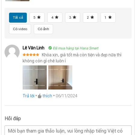
Tất cả
5
4
3
2
1
Có video
Có ảnh
Lê Văn Linh
Đã mua hàng tại Hana Smart
Khóa xịn, giá tốt mà còn tiện và đẹp nữa thì
Được xếp
không còn gì chê luôn í
hạng
5
5
sao
Trả lời
•
thích
•
06/11/2024
Hỏi đáp