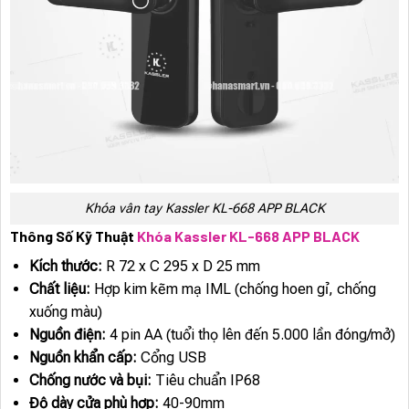
Khóa vân tay Kassler KL-668 APP BLACK
Thông Số Kỹ Thuật
Khóa Kassler KL-668 APP BLACK
Kích thước:
R 72 x C 295 x D 25 mm
Chất liệu:
Hợp kim kẽm mạ IML (chống hoen gỉ, chống
xuống màu)
Nguồn điện:
4 pin AA (tuổi thọ lên đến 5.000 lần đóng/mở)
Nguồn khẩn cấp:
Cổng USB
Chống nước và bụi:
Tiêu chuẩn IP68
Độ dày cửa phù hợp:
40-90mm