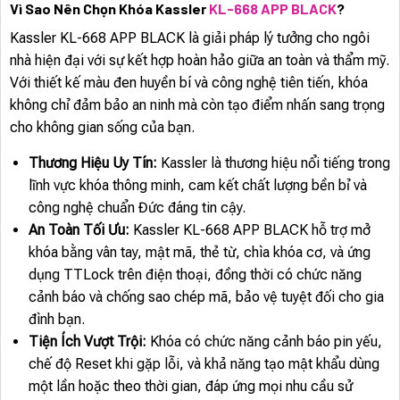
Vì Sao Nên Chọn Khóa Kassler
KL-668 APP BLACK
?
Kassler KL-668 APP BLACK là giải pháp lý tưởng cho ngôi
nhà hiện đại với sự kết hợp hoàn hảo giữa an toàn và thẩm mỹ.
Với thiết kế màu đen huyền bí và công nghệ tiên tiến, khóa
không chỉ đảm bảo an ninh mà còn tạo điểm nhấn sang trọng
cho không gian sống của bạn.
Thương Hiệu Uy Tín:
Kassler là thương hiệu nổi tiếng trong
lĩnh vực khóa thông minh, cam kết chất lượng bền bỉ và
công nghệ chuẩn Đức đáng tin cậy.
An Toàn Tối Ưu:
Kassler KL-668 APP BLACK hỗ trợ mở
khóa bằng vân tay, mật mã, thẻ từ, chìa khóa cơ, và ứng
dụng TTLock trên điện thoại, đồng thời có chức năng
cảnh báo và chống sao chép mã, bảo vệ tuyệt đối cho gia
đình bạn.
Tiện Ích Vượt Trội:
Khóa có chức năng cảnh báo pin yếu,
chế độ Reset khi gặp lỗi, và khả năng tạo mật khẩu dùng
một lần hoặc theo thời gian, đáp ứng mọi nhu cầu sử