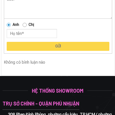
Anh
Chị
GỬI
Không có bình luận nào
HỆ THỐNG SHOWROOM
TRỤ SỞ CHÍNH - QUẬN PHÚ NHUẬN
308 Phan Đình Phùng, phường cầu kiệu, TP.HCM ( phường