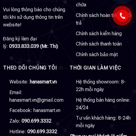
chữa
Vui lòng thông báo cho chúng
Chính sách hoàn tiền & đổi
tôi khi sử dụng thông tin trên
trả
website!
Chính sách kiểm hàng
Đăng ký làm đại
Chính sách thanh toán
lý:
0933.833.039 (Mr. Thi)
Chính sách bảo mật
THEO DÕI CHÚNG TÔI
THỜI GIAN LÀM VIỆC
Website:
hanasmart.vn
Hệ thống showroom: 8-
22h mỗi ngày
Email:
hanasmart.vn@gmail.com
Hệ thống bán hàng online:
24/24
Facebook:
hanasmart.vn
Tư vấn khách hàng: 8-24h
Zalo:
090.699.3332
mỗi ngày
Hotline:
090.699.3332