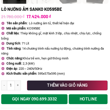
LÒ NƯỚNG ÂM SANKO KO595BE
Giá
Giá
21.780.000
₫
17.424.000
₫
gốc
hiện
Tên sản phẩm:
Lò nướng âm tủ, thiết kế hiện đại
là:
tại
Mã sản phẩm:
KO595BE
21.780.000 ₫.
là:
17.424.000 ₫.
Chất liệu:
Thép không gỉ, mặt kính 3 lớp, chịu nhiệt, chịu lực, chống
bỏng
Dung tích:
71 Lít
Tính năng:
14 chương trình nấu nướng tự động, chương trình nướng đa
năng
Chức năng:
Khóa trẻ em, hẹn giờ thông minh
Công suất:
2,3 (kW)
Điện áp:
220 – 240V/50Hz
Kích thước sản phẩm:
595x575x595 (mm)
Lò nướng âm SANKO KO595BE số lượng
THÊM VÀO GIỎ HÀNG
GỌI NGAY 090.699.3332
HOTLINE