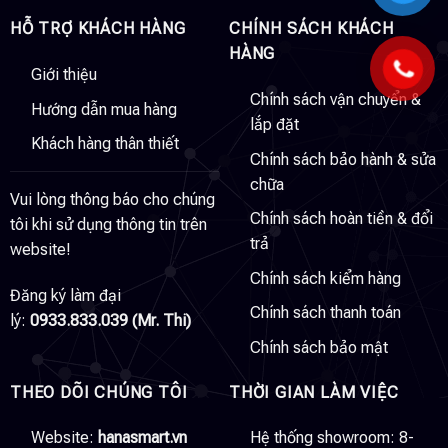
HỖ TRỢ KHÁCH HÀNG
CHÍNH SÁCH KHÁCH
HÀNG
Giới thiệu
Chính sách vận chuyển &
Hướng dẫn mua hàng
lắp đặt
Khách hàng thân thiết
Chính sách bảo hành & sửa
chữa
Vui lòng thông báo cho chúng
Chính sách hoàn tiền & đổi
tôi khi sử dụng thông tin trên
trả
website!
Chính sách kiểm hàng
Đăng ký làm đại
Chính sách thanh toán
lý:
0933.833.039 (Mr. Thi)
Chính sách bảo mật
THEO DÕI CHÚNG TÔI
THỜI GIAN LÀM VIỆC
Website:
hanasmart.vn
Hệ thống showroom: 8-