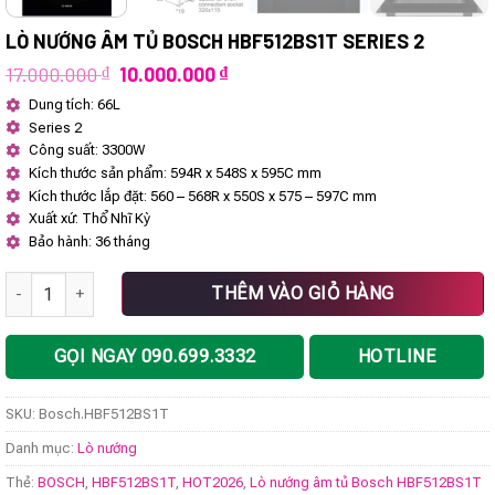
LÒ NƯỚNG ÂM TỦ BOSCH HBF512BS1T SERIES 2
Giá
Giá
17.000.000
₫
10.000.000
₫
gốc
hiện
Dung tích: 66L
là:
tại
Series 2
17.000.000 ₫.
là:
10.000.000 ₫.
Công suất: 3300W
Kích thước sản phẩm: 594R x 548S x 595C mm
Kích thước lắp đặt: 560 – 568R x 550S x 575 – 597C mm
Xuất xứ: Thổ Nhĩ Kỳ
Bảo hành: 36 tháng
Lò nướng âm tủ Bosch HBF512BS1T Series 2 số lượng
THÊM VÀO GIỎ HÀNG
GỌI NGAY 090.699.3332
HOTLINE
SKU:
Bosch.HBF512BS1T
Danh mục:
Lò nướng
Thẻ:
BOSCH
,
HBF512BS1T
,
HOT2026
,
Lò nướng âm tủ Bosch HBF512BS1T