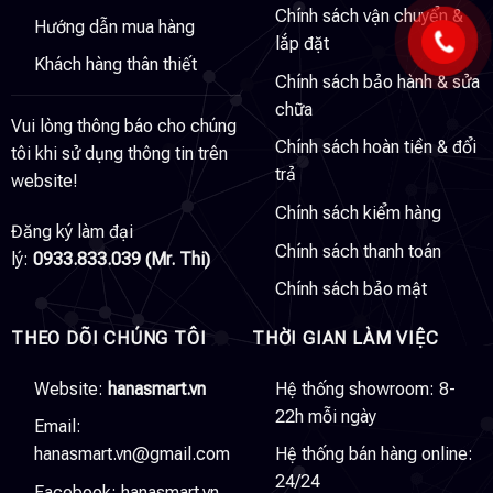
Chính sách vận chuyển &
Hướng dẫn mua hàng
lắp đặt
Khách hàng thân thiết
Chính sách bảo hành & sửa
chữa
Vui lòng thông báo cho chúng
Chính sách hoàn tiền & đổi
tôi khi sử dụng thông tin trên
trả
website!
Chính sách kiểm hàng
Đăng ký làm đại
Chính sách thanh toán
lý:
0933.833.039 (Mr. Thi)
Chính sách bảo mật
THEO DÕI CHÚNG TÔI
THỜI GIAN LÀM VIỆC
Website:
hanasmart.vn
Hệ thống showroom: 8-
22h mỗi ngày
Email:
hanasmart.vn@gmail.com
Hệ thống bán hàng online:
24/24
Facebook:
hanasmart.vn