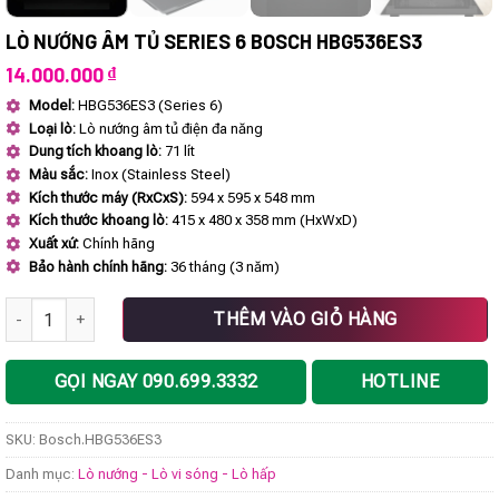
LÒ NƯỚNG ÂM TỦ SERIES 6 BOSCH HBG536ES3
14.000.000
₫
Model:
HBG536ES3 (Series 6)
Loại lò:
Lò nướng âm tủ điện đa năng
Dung tích khoang lò:
71 lít
Màu sắc:
Inox (Stainless Steel)
Kích thước máy (RxCxS):
594 x 595 x 548 mm
Kích thước khoang lò:
415 x 480 x 358 mm (HxWxD)
Xuất xứ:
Chính hãng
Bảo hành chính hãng:
36 tháng (3 năm)
Lò nướng âm tủ Series 6 Bosch HBG536ES3 số lượng
THÊM VÀO GIỎ HÀNG
GỌI NGAY 090.699.3332
HOTLINE
SKU:
Bosch.HBG536ES3
Danh mục:
Lò nướng - Lò vi sóng - Lò hấp