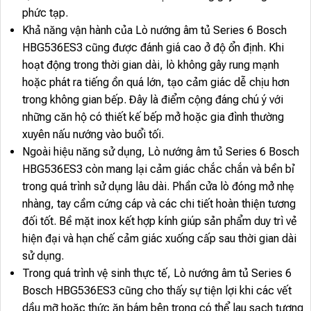
phức tạp.
Khả năng vận hành của Lò nướng âm tủ Series 6 Bosch
HBG536ES3 cũng được đánh giá cao ở độ ổn định. Khi
hoạt động trong thời gian dài, lò không gây rung mạnh
hoặc phát ra tiếng ồn quá lớn, tạo cảm giác dễ chịu hơn
trong không gian bếp. Đây là điểm cộng đáng chú ý với
những căn hộ có thiết kế bếp mở hoặc gia đình thường
xuyên nấu nướng vào buổi tối.
Ngoài hiệu năng sử dụng, Lò nướng âm tủ Series 6 Bosch
HBG536ES3 còn mang lại cảm giác chắc chắn và bền bỉ
trong quá trình sử dụng lâu dài. Phần cửa lò đóng mở nhẹ
nhàng, tay cầm cứng cáp và các chi tiết hoàn thiện tương
đối tốt. Bề mặt inox kết hợp kính giúp sản phẩm duy trì vẻ
hiện đại và hạn chế cảm giác xuống cấp sau thời gian dài
sử dụng.
Trong quá trình vệ sinh thực tế, Lò nướng âm tủ Series 6
Bosch HBG536ES3 cũng cho thấy sự tiện lợi khi các vết
dầu mỡ hoặc thức ăn bám bên trong có thể lau sạch tương