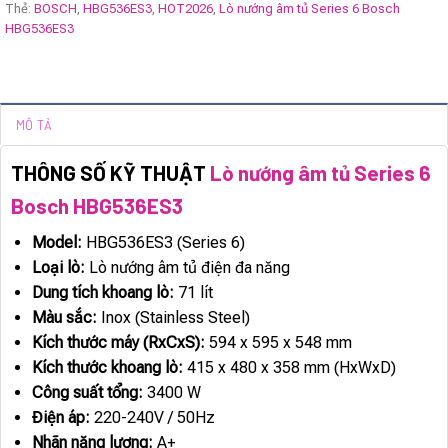
Thẻ:
BOSCH
,
HBG536ES3
,
HOT2026
,
Lò nướng âm tủ Series 6 Bosch
HBG536ES3
MÔ TẢ
THÔNG SỐ KỸ THUẬT
Lò nướng âm tủ Series 6
Bosch HBG536ES3
Model:
HBG536ES3 (Series 6)
Loại lò:
Lò nướng âm tủ điện đa năng
Dung tích khoang lò:
71 lít
Màu sắc:
Inox (Stainless Steel)
Kích thước máy (RxCxS):
594 x 595 x 548 mm
Kích thước khoang lò:
415 x 480 x 358 mm (HxWxD)
Công suất tổng:
3400 W
Điện áp:
220-240V / 50Hz
Nhãn năng lượng:
A+