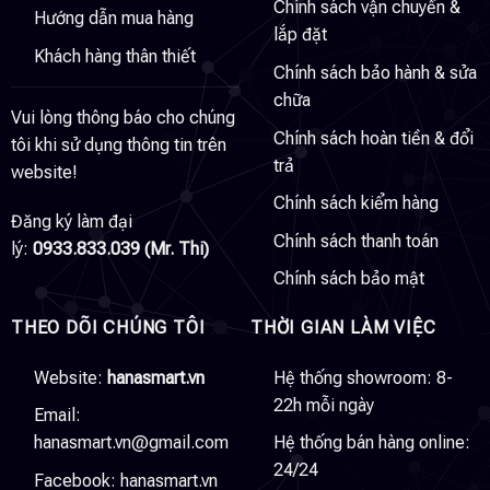
Chính sách vận chuyển &
Hướng dẫn mua hàng
lắp đặt
Khách hàng thân thiết
Chính sách bảo hành & sửa
chữa
Vui lòng thông báo cho chúng
Chính sách hoàn tiền & đổi
tôi khi sử dụng thông tin trên
trả
website!
Chính sách kiểm hàng
Đăng ký làm đại
Chính sách thanh toán
lý:
0933.833.039 (Mr. Thi)
Chính sách bảo mật
THEO DÕI CHÚNG TÔI
THỜI GIAN LÀM VIỆC
Website:
hanasmart.vn
Hệ thống showroom: 8-
22h mỗi ngày
Email:
hanasmart.vn@gmail.com
Hệ thống bán hàng online:
24/24
Facebook:
hanasmart.vn