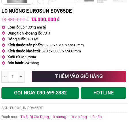
LÒ NƯỚNG EUROSUN EOV65DE
Giá
Giá
18.880.000
₫
13.000.000
₫
gốc
hiện
Loại lò:
Lò nướng âm tủ
là:
tại
Dung tích khoang lò:
78 lít
18.880.000 ₫.
là:
13.000.000 ₫.
Công suất:
3100W
Kích thước sản phẩm:
595R x 575S x 595C mm
Kích thước khoét tủ:
570R x 580S x 590C mm
Xuất xứ:
Malaysia
Bảo hành:
24 tháng
Lò nướng EUROSUN EOV65DE số lượng
THÊM VÀO GIỎ HÀNG
GỌI NGAY 090.699.3332
HOTLINE
SKU:
EUROSUN.EOV65DE
Danh mục:
Thiết Bị Gia Dụng
,
Lò nướng - Lò vi sóng - Lò hấp