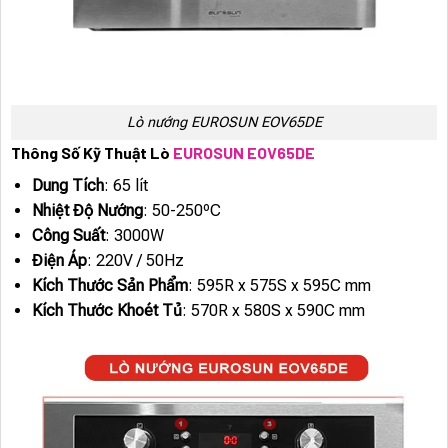
Lò nướng EUROSUN EOV65DE
Thông Số Kỹ Thuật Lò
EUROSUN EOV65DE
Dung Tích
: 65 lít
Nhiệt Độ Nướng
: 50-250ºC
Công Suất
: 3000W
Điện Áp
: 220V / 50Hz
Kích Thước Sản Phẩm
: 595R x 575S x 595C mm
Kích Thước Khoét Tủ
: 570R x 580S x 590C mm