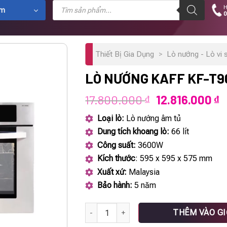
Tìm
H
kiếm
ẩm
0
sản
phẩm
Thiết Bị Gia Dụng
>
Lò nướng - Lò vi 
LÒ NƯỚNG KAFF KF-T
Giá
G
17.800.000
12.816.000
₫
₫
gốc
h
Loại lò:
Lò nướng âm tủ
là:
t
Dung tích khoang lò:
66 lít
17.800.000 ₫.
l
Công suất:
3600W
1
Kích thước
: 595 x 595 x 575 mm
Xuất xứ:
Malaysia
Bảo hành:
5 năm
Lò nướng KAFF KF-T90M số lượng
THÊM VÀO G