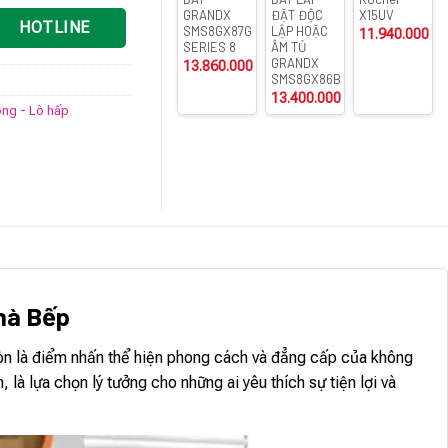
GRANDX
ĐẶT ĐỘC
X15UV
HOTLINE
SMS8GX87G
LẬP HOẶC
11.940.000
₫
SERIES 8
ÂM TỦ
GRANDX
13.860.000
₫
SMS8GX86B
13.400.000
₫
óng - Lò hấp
Nhà Bếp
còn là điểm nhấn thể hiện phong cách và đẳng cấp của không
là lựa chọn lý tưởng cho những ai yêu thích sự tiện lợi và