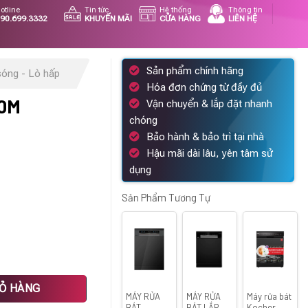
otline
Tin tức
Hệ thống
Thông tin
90.699.3332
KHUYẾN MÃI
CỬA HÀNG
LIÊN HỆ
Sản phẩm chính hãng
sóng - Lò hấp
Hóa đơn chứng từ đầy đủ
90M
Vận chuyển & lắp đặt nhanh
chóng
iá
Bảo hành & bảo trì tại nhà
iện
Hậu mãi dài lâu, yên tâm sử
ại
dụng
à:
2.816.000 ₫.
Sản Phẩm Tương Tự
IỎ HÀNG
MÁY RỬA
MÁY RỬA
Máy rửa bát
BÁT
BÁT LẮP
Kocher