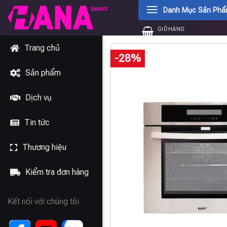
Chuyển
Danh Mục Sản Ph
đến
GIỎ HÀNG
nội
0
₫
dung
Trang chủ
-28%
Sản phẩm
Dịch vụ
Tin tức
Thương hiệu
Kiểm tra đơn hàng
Kết nối với chúng tôi