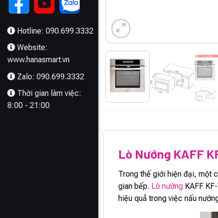
Hotline: 090.699.3332
Website:
www.hanasmart.vn
Zalo: 090.699.3332
Thời gian làm việc:
8:00 - 21:00
MÔ TẢ
Lò Nướng KAFF K
Trong thế giới hiện đại, một
gian bếp.
Lò nướng
KAFF KF-T9
hiệu quả trong việc nấu nướn