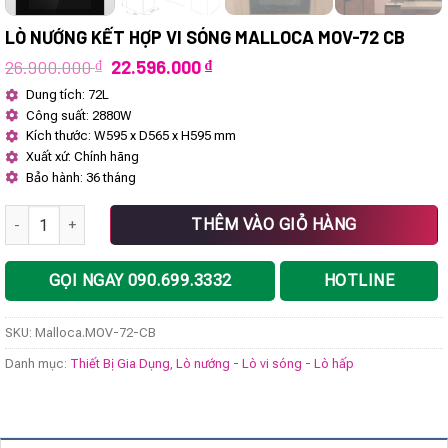
LÒ NƯỚNG KẾT HỢP VI SÓNG MALLOCA MOV-72 CB
Giá
Giá
26.900.000
₫
22.596.000
₫
gốc
hiện
Dung tích: 72L
là:
tại
Công suất: 2880W
26.900.000 ₫.
là:
22.596.000 ₫.
Kích thước: W595 x D565 x H595 mm
Xuất xứ: Chính hãng
Bảo hành: 36 tháng
Lò nướng kết hợp vi sóng Malloca MOV-72 CB số lượng
THÊM VÀO GIỎ HÀNG
GỌI NGAY 090.699.3332
HOTLINE
SKU:
Malloca.MOV-72-CB
Danh mục:
Thiết Bị Gia Dụng
,
Lò nướng - Lò vi sóng - Lò hấp