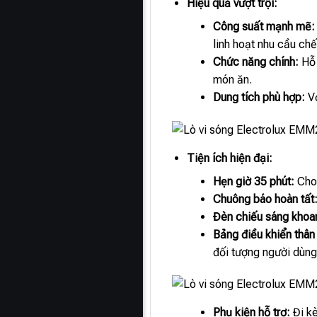
Hiệu quả vượt trội:
Công suất mạnh mẽ:
linh hoạt nhu cầu chế
Chức năng chính:
Hỗ 
món ăn.
Dung tích phù hợp:
Vớ
Tiện ích hiện đại:
Hẹn giờ 35 phút:
Cho 
Chuông báo hoàn tất
Đèn chiếu sáng khoan
Bảng điều khiển thân 
đối tượng người dùng
Phụ kiện hỗ trợ:
Đi kè