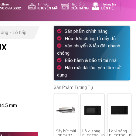
otline
Tin tức
Hệ thống
Thông tin
90.699.3332
KHUYẾN MÃI
CỬA HÀNG
LIÊN HỆ
Sản phẩm chính hãng
sóng - Lò hấp
Hóa đơn chứng từ đầy đủ
UX
Vận chuyển & lắp đặt nhanh
chóng
Bảo hành & bảo trì tại nhà
Hậu mãi dài lâu, yên tâm sử
á
dụng
ện
i
Sản Phẩm Tương Tự
090.000 ₫.
294.5 mm
Máy hút mùi
Lò vi sóng
Lò vi sóng
ợng
LORCA TA-
ELECTROLUX
ELECTROLUX