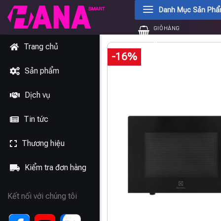
Chuyển
Danh Mục Sản Ph
đến
GIỎ HÀNG
nội
0
₫
dung
Trang chủ
-16%
Sản phẩm
Dịch vụ
Tin tức
Thương hiệu
Kiểm tra đơn hàng
Kết nối với chúng tôi