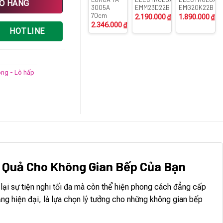
IỎ HÀNG
3005A
EMM23D22B
EMG20K22B
70cm
2.190.000
₫
1.890.000
₫
2.346.000
₫
HOTLINE
óng - Lò hấp
u Quả Cho Không Gian Bếp Của Bạn
lại sự tiện nghi tối đa mà còn thể hiện phong cách đẳng cấp
 hiện đại, là lựa chọn lý tưởng cho những không gian bếp