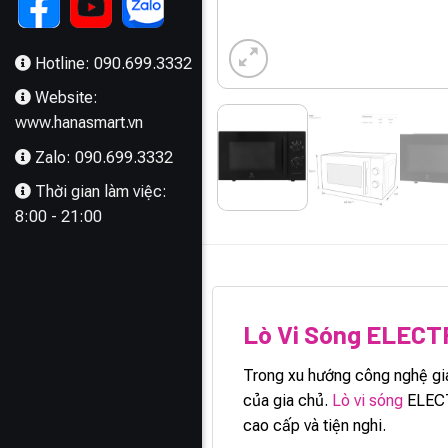
Hotline: 090.699.3332
Website:
www.hanasmart.vn
Zalo: 090.699.3332
Thời gian làm việc:
8:00 - 21:00
MÔ TẢ
Lò Vi Sóng ELE
Trong xu hướng công nghệ gia
của gia chủ.
Lò vi sóng
ELECTR
cao cấp và tiện nghi.