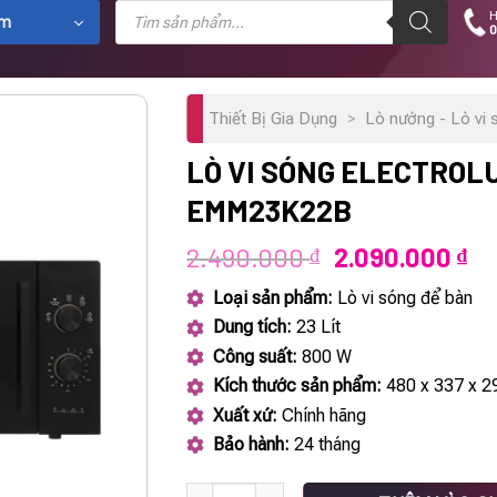
Tìm
H
kiếm
ẩm
0
sản
phẩm
Thiết Bị Gia Dụng
>
Lò nướng - Lò vi 
LÒ VI SÓNG ELECTROL
EMM23K22B
Giá
Gi
2.490.000
2.090.000
₫
₫
gốc
hi
Loại sản phẩm:
Lò vi sóng để bàn
là:
tạ
Dung tích:
23 Lít
2.490.000 ₫.
là:
Công suất:
800 W
2.
Kích thước sản phẩm:
480 x 337 x 
Xuất xứ:
Chính hãng
Bảo hành:
24 tháng
Lò vi sóng ELECTROLUX EMM23K22B số lư