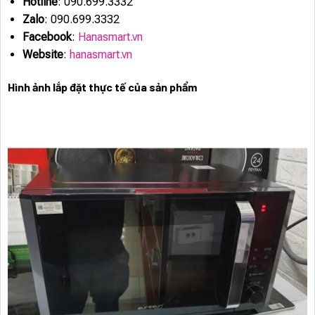
Hotline
: 090.699.3332
Zalo
: 090.699.3332
Facebook
:
Hanasmart.vn
Website
:
hanasmart.vn
Hình ảnh lắp đặt thực tế của sản phẩm