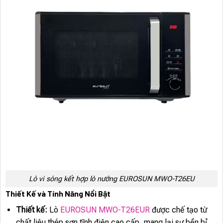
Lò vi sóng kết hợp lò nướng EUROSUN MWO-T26EU
Thiết Kế và Tính Năng Nổi Bật
Thiết kế:
Lò
EUROSUN MWO-T26EUR
được chế tạo từ
chất liệu thép sơn tĩnh điện cao cấp, mang lại sự bền bỉ,