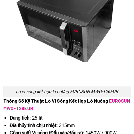
Lò vi sóng kết hợp lò nướng EUROSUN MWO-T26EUR
Thông Số Kỹ Thuật Lò Vi Sóng Kết Hợp Lò Nướng
EUROSUN
MWO-T26EUR
Dung tích:
25 lít
Đĩa thủy tinh chịu nhiệt:
315mm
Công suất Vi sóng (Đầu vào/đầu ra):
1450W / 900W