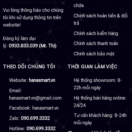
chữa
Vui lòng thông báo cho chúng
Chính sách hoàn tiền & đổi
tôi khi sử dụng thông tin trên
trả
website!
Chính sách kiểm hàng
Đăng ký làm đại
Chính sách thanh toán
lý:
0933.833.039 (Mr. Thi)
Chính sách bảo mật
THEO DÕI CHÚNG TÔI
THỜI GIAN LÀM VIỆC
Website:
hanasmart.vn
Hệ thống showroom: 8-
22h mỗi ngày
Email:
hanasmart.vn@gmail.com
Hệ thống bán hàng online:
24/24
Facebook:
hanasmart.vn
Tư vấn khách hàng: 8-24h
Zalo:
090.699.3332
mỗi ngày
Hotline:
090.699.3332