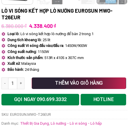
LÒ VI SÓNG KẾT HỢP LÒ NƯỚNG EUROSUN MWO-
T26EUR
Giá
Giá
6.380.000
₫
4.338.400
₫
gốc
hiện
Loại lò:
Lò vi sóng kết hợp lò nướng để bàn 2 trong 1
là:
tại
Dung tích khoang lò:
25 lít
6.380.000 ₫.
là:
4.338.400 ₫.
Công suất Vi sóng đầu vào/đầu ra
: 1450W/900W
Công suất nướng:
1150W
Kích thước sản phẩm:
513R x 410S x 307C mm
Xuất xứ:
Malaysia
Bảo hành:
24 tháng
Lò vi sóng kết hợp lò nướng EUROSUN MWO-T26EUR số lượng
THÊM VÀO GIỎ HÀNG
GỌI NGAY 090.699.3332
HOTLINE
SKU:
EUROSUN.MWO-T26EUR
Danh mục:
Thiết Bị Gia Dụng
,
Lò nướng - Lò vi sóng - Lò hấp