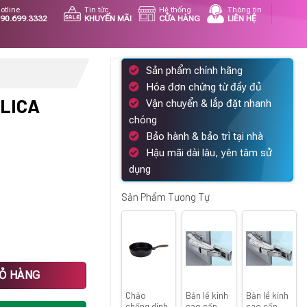
otline
Tin tức
Hệ thống
Thông tin
90.699.3332
KHUYẾN MÃI
CỬA HÀNG
LIÊN HỆ
Sản phẩm chính hãng
Hóa đơn chứng từ đầy đủ
ELICA
Vận chuyển & lắp đặt nhanh
chóng
Bảo hành & bảo trì tại nhà
Hậu mãi dài lâu, yên tâm sử
dụng
Sản Phẩm Tương Tự
ng
IỎ HÀNG
Chảo
Bản lề kính
Bản lề kính
chống dính
cao cấp
cao cấp