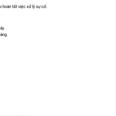
 hoàn tất việc xử lý sự cố.
áy.
sáng.