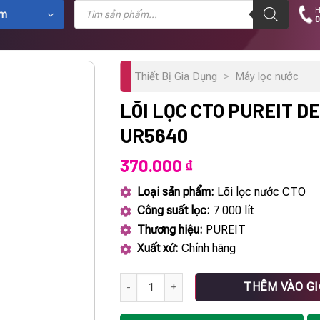
Tìm
H
kiếm
ẩm
0
sản
phẩm
Thiết Bị Gia Dụng
>
Máy lọc nước
LÕI LỌC CTO PUREIT D
UR5640
370.000
₫
Loại sản phẩm:
Lõi lọc nước CTO
Công suất lọc:
7 000 lít
Thương hiệu:
PUREIT
Xuất xứ:
Chính hãng
Lõi lọc CTO PUREIT DELICA UR5640 số lượ
THÊM VÀO G