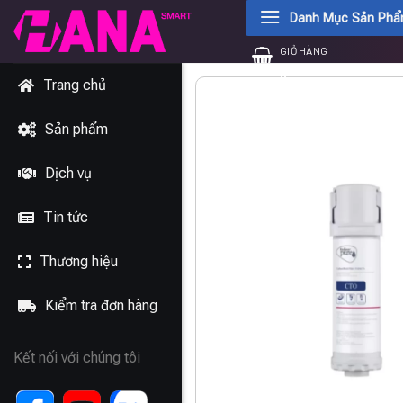
Chuyển
Danh Mục Sản Ph
đến
GIỎ HÀNG
nội
0
₫
dung
Trang chủ
Sản phẩm
Dịch vụ
Tin tức
Thương hiệu
Kiểm tra đơn hàng
Kết nối với chúng tôi