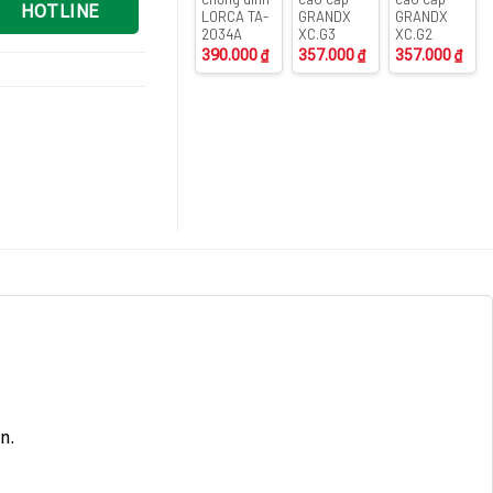
HOTLINE
LORCA TA-
GRANDX
GRANDX
2034A
XC.G3
XC.G2
390.000
₫
357.000
₫
357.000
₫
ần.