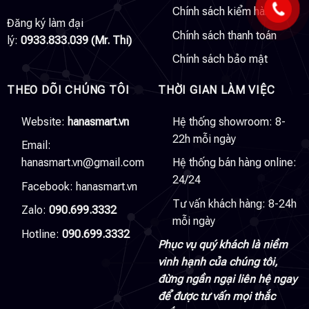
Chính sách kiểm hàng
Đăng ký làm đại
Chính sách thanh toán
lý:
0933.833.039 (Mr. Thi)
Chính sách bảo mật
THEO DÕI CHÚNG TÔI
THỜI GIAN LÀM VIỆC
Website:
hanasmart.vn
Hệ thống showroom: 8-
22h mỗi ngày
Email:
hanasmart.vn@gmail.com
Hệ thống bán hàng online:
24/24
Facebook:
hanasmart.vn
Tư vấn khách hàng: 8-24h
Zalo:
090.699.3332
mỗi ngày
Hotline:
090.699.3332
Phục vụ quý khách là niềm
vinh hạnh của chúng tôi,
đừng ngần ngại liên hệ ngay
để được tư vấn mọi thắc