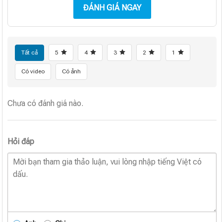
ĐÁNH GIÁ NGAY
Tất cả
5
4
3
2
1
Có video
Có ảnh
Chưa có đánh giá nào.
Hỏi đáp