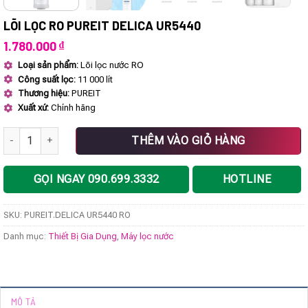
LÕI LỌC RO PUREIT DELICA UR5440
1.780.000
₫
Loại sản phẩm:
Lõi lọc nước RO
Công suất lọc:
11 000 lít
Thương hiệu:
PUREIT
Xuất xứ:
Chính hãng
Lõi lọc RO PUREIT DELICA UR5440 số lượng
THÊM VÀO GIỎ HÀNG
GỌI NGAY 090.699.3332
HOTLINE
SKU:
PUREIT.DELICA UR5440 RO
Danh mục:
Thiết Bị Gia Dụng
,
Máy lọc nước
MÔ TẢ