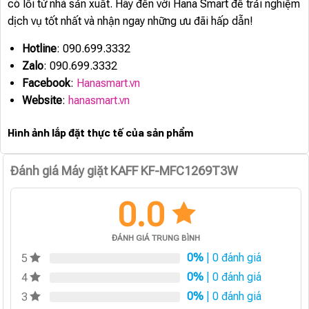
có lỗi từ nhà sản xuất. Hãy đến với Hana Smart để trải nghiệm
dịch vụ tốt nhất và nhận ngay những ưu đãi hấp dẫn!
Hotline
: 090.699.3332
Zalo
: 090.699.3332
Facebook
:
Hanasmart.vn
Website
:
hanasmart.vn
Hình ảnh lắp đặt thực tế của sản phẩm
Đánh giá Máy giặt KAFF KF-MFC1269T3W
0.0
ĐÁNH GIÁ TRUNG BÌNH
0%
| 0 đánh giá
5
0%
| 0 đánh giá
4
0%
| 0 đánh giá
3