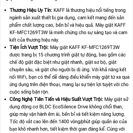
Thương Hiệu Uy Tín:
KAFF là thương hiệu nổi tiếng trong
ngành sản xuất thiết bị gia dụng, cam kết mang đến sản
phẩm chất lượng cao, bền bỉ và hiệu quả. Máy giặt KAFF
KF-MFC1269T3W là minh chứng cho sự sáng tạo và cam
kết của thương hiệu này.
Tiện Ích Vượt Trội:
Máy giặt KAFF KF-MFC1269T3W
được trang bị 15 chương trình giặt tự động, bao gồm các
chế độ giặt đặc biệt như giặt nhanh, giặt sơ bộ, giặt
chuyên sâu, và giặt cho người bị dị ứng. Với khả năng kết
nối WiFi, bạn có thể dễ dàng điều khiển máy giặt từ xa qua
ứng dụng trên điện thoại, mang lại sự tiện lợi tuyệt vời cho
cuộc sống bận rộn.
Công Nghệ Tiên Tiến và Hiệu Suất Vượt Trội:
Máy giặt sử
dụng động cơ BLDC EcoSilence Drive không chổi than,
giúp máy vận hành êm ái, bền bỉ và tiết kiệm năng lượng.
Tốc độ vắt cao lên đến 1400 vòng/phút giúp quần áo của
bạn khô nhanh hơn, tiết kiệm thời gian đáng kể. Cùng với