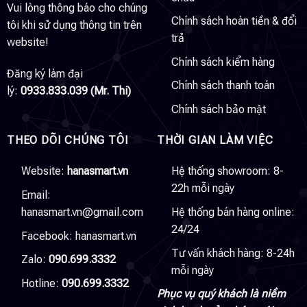
Vui lòng thông báo cho chúng
Chính sách hoàn tiền & đổi
tôi khi sử dụng thông tin trên
trả
website!
Chính sách kiểm hàng
Đăng ký làm đại
Chính sách thanh toán
lý:
0933.833.039 (Mr. Thi)
Chính sách bảo mật
THEO DÕI CHÚNG TÔI
THỜI GIAN LÀM VIỆC
Website:
hanasmart.vn
Hệ thống showroom: 8-
22h mỗi ngày
Email:
hanasmart.vn@gmail.com
Hệ thống bán hàng online:
24/24
Facebook:
hanasmart.vn
Tư vấn khách hàng: 8-24h
Zalo:
090.699.3332
mỗi ngày
Hotline:
090.699.3332
Phục vụ quý khách là niềm