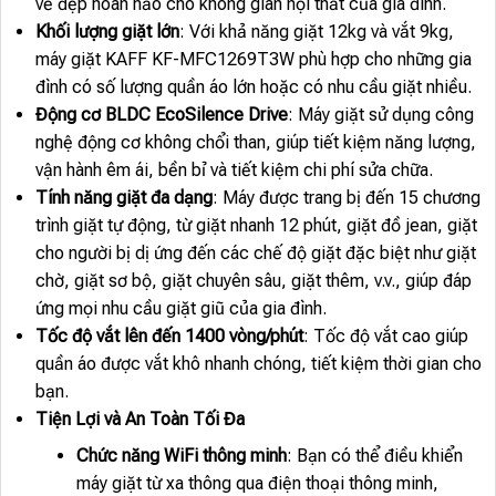
vẻ đẹp hoàn hảo cho không gian nội thất của gia đình.
Khối lượng giặt lớn
: Với khả năng giặt 12kg và vắt 9kg,
máy giặt KAFF KF-MFC1269T3W phù hợp cho những gia
đình có số lượng quần áo lớn hoặc có nhu cầu giặt nhiều.
Động cơ BLDC EcoSilence Drive
: Máy giặt sử dụng công
nghệ động cơ không chổi than, giúp tiết kiệm năng lượng,
vận hành êm ái, bền bỉ và tiết kiệm chi phí sửa chữa.
Tính năng giặt đa dạng
: Máy được trang bị đến 15 chương
trình giặt tự động, từ giặt nhanh 12 phút, giặt đồ jean, giặt
cho người bị dị ứng đến các chế độ giặt đặc biệt như giặt
chờ, giặt sơ bộ, giặt chuyên sâu, giặt thêm, v.v., giúp đáp
ứng mọi nhu cầu giặt giũ của gia đình.
Tốc độ vắt lên đến 1400 vòng/phút
: Tốc độ vắt cao giúp
quần áo được vắt khô nhanh chóng, tiết kiệm thời gian cho
bạn.
Tiện Lợi và An Toàn Tối Đa
Chức năng WiFi thông minh
: Bạn có thể điều khiển
máy giặt từ xa thông qua điện thoại thông minh,