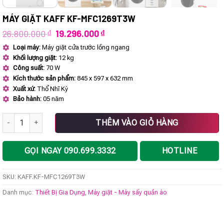
MÁY GIẶT KAFF KF-MFC1269T3W
Giá
Giá
26.800.000
₫
19.296.000
₫
gốc
hiện
Loại máy:
Máy giặt cửa trước lồng ngang
là:
tại
Khối lượng giặt:
12 kg
26.800.000 ₫.
là:
19.296.000 ₫.
Công suất:
70 W
Kích thước sản phẩm:
845 x 597 x 632 mm
Xuất xứ:
Thổ Nhĩ Kỳ
Bảo hành:
05 năm
Máy giặt KAFF KF-MFC1269T3W số lượng
THÊM VÀO GIỎ HÀNG
GỌI NGAY 090.699.3332
HOTLINE
SKU:
KAFF.KF-MFC1269T3W
Danh mục:
Thiết Bị Gia Dụng
,
Máy giặt - Máy sấy quần áo