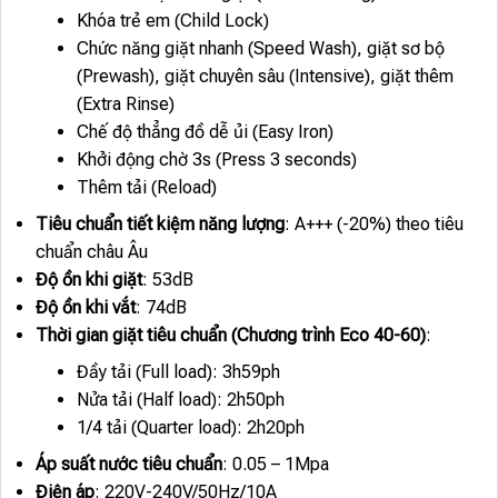
Khóa trẻ em (Child Lock)
Chức năng giặt nhanh (Speed Wash), giặt sơ bộ
(Prewash), giặt chuyên sâu (Intensive), giặt thêm
(Extra Rinse)
Chế độ thẳng đồ dễ ủi (Easy Iron)
Khởi động chờ 3s (Press 3 seconds)
Thêm tải (Reload)
Tiêu chuẩn tiết kiệm năng lượng
: A+++ (-20%) theo tiêu
chuẩn châu Âu
Độ ồn khi giặt
: 53dB
Độ ồn khi vắt
: 74dB
Thời gian giặt tiêu chuẩn (Chương trình Eco 40-60)
:
Đầy tải (Full load): 3h59ph
Nửa tải (Half load): 2h50ph
1/4 tải (Quarter load): 2h20ph
Áp suất nước tiêu chuẩn
: 0.05 – 1Mpa
Điện áp
: 220V-240V/50Hz/10A