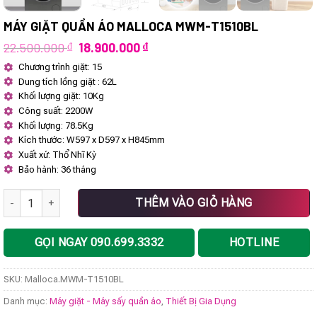
MÁY GIẶT QUẦN ÁO MALLOCA MWM-T1510BL
Giá
Giá
22.500.000
₫
18.900.000
₫
gốc
hiện
Chương trình giặt: 15
là:
tại
Dung tích lồng giặt : 62L
22.500.000 ₫.
là:
18.900.000 ₫.
Khối lượng giặt: 10Kg
Công suất: 2200W
Khối lượng: 78.5Kg
Kích thước: W597 x D597 x H845mm
Xuất xứ: Thổ Nhĩ Kỳ
Bảo hành: 36 tháng
Máy giặt quần áo Malloca MWM-T1510BL số lượng
THÊM VÀO GIỎ HÀNG
GỌI NGAY 090.699.3332
HOTLINE
SKU:
Malloca.MWM-T1510BL
Danh mục:
Máy giặt - Máy sấy quần áo
,
Thiết Bị Gia Dụng