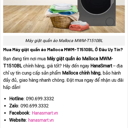
Máy giặt quần áo Malloca MWM-T1510BL
Mua Máy giặt quần áo Malloca MWM-T1510BL Ở Đâu Uy Tín?
Bạn đang tìm nơi mua
Máy giặt quần áo Malloca MWM-
T1510BL
chính hãng, giá tốt? Hãy đến ngay
HanaSmart
– địa
chỉ uy tín cung cấp sản phẩm
Malloca chính hãng
, bảo hành
đầy đủ, giao hàng nhanh chóng. Đặt mua ngay để nhận ưu đãi
hấp dẫn!
Hotline
: 090.699.3332
Zalo
: 090.699.3332
Facebook
:
Hanasmart.vn
Website
:
hanasmart.vn