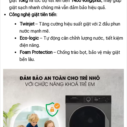
giặt
10kg
và tốc độ vắt lên đến
1400 vòng/phút
, máy giúp
giặt sạch nhanh chóng mà vẫn đảm bảo hiệu quả.
Công nghệ giặt tiên tiến
:
Twinjet
– Tăng cường hiệu suất giặt với 2 đầu phun
nước mạnh mẽ.
Eco-logic
– Tự động cân chỉnh lượng nước, tiết kiệm
điện năng.
Foam Protection
– Chống trào bọt, bảo vệ máy giặt
bền lâu.