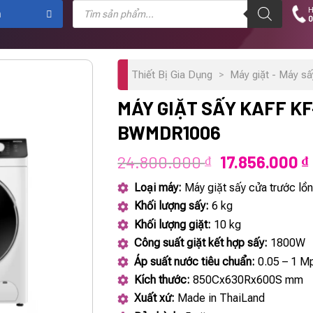
Tìm
H
kiếm
m
0
sản
phẩm
Thiết Bị Gia Dụng
>
Máy giặt - Máy s
MÁY GIẶT SẤY KAFF KF
BWMDR1006
Giá
24.800.000
17.856.000
₫
₫
gốc
Loại máy:
Máy giặt sấy cửa trước lồ
là:
Khối lượng sấy:
6 kg
24.800.000 ₫
Khối lượng giặt:
10 kg
Công suất giặt kết hợp sấy:
1800W
Áp suất nước tiêu chuẩn:
0.05 – 1 M
Kích thước:
850Cx630Rx600S mm
Xuất xứ:
Made in ThaiLand