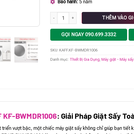
Bảo hành:
5 năm
Máy giặt sấy KAFF KF-BWMDR1006 số lượn
THÊM VÀO G
GỌI NGAY 090.699.3332
SKU:
KAFF.KF-BWMDR1006
Danh mục:
Thiết Bị Gia Dụng
,
Máy giặt - Máy sấ
FF KF-BWMDR1006
: Giải Pháp Giặt Sấy To
 triển vượt bậc, một chiếc máy giặt sấy không chỉ giúp bạn tiết