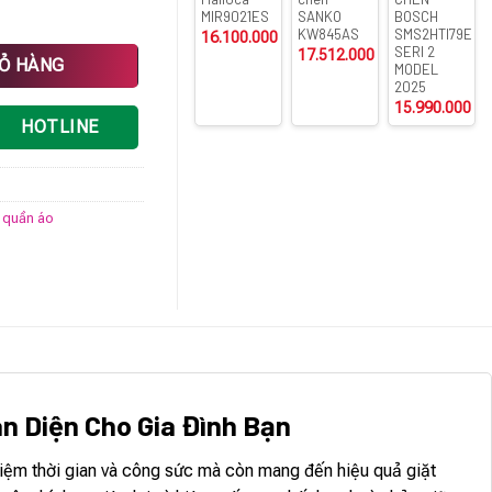
MIR9021ES
SANKO
BOSCH
KW845AS
SMS2HTI79E
16.100.000
₫
SERI 2
17.512.000
₫
g
IỎ HÀNG
MODEL
2025
15.990.000
₫
HOTLINE
y quần áo
àn Diện Cho Gia Đình Bạn
 kiệm thời gian và công sức mà còn mang đến hiệu quả giặt