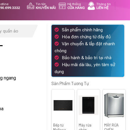
otline
Tin tức
Hệ thống
Thông tin
90.699.3332
KHUYẾN MÃI
CỬA HÀNG
LIÊN HỆ
Sản phẩm chính hãng
ấy quần áo
Hóa đơn chứng từ đầy đủ
-
Vận chuyển & lắp đặt nhanh
chóng
Bảo hành & bảo trì tại nhà
Hậu mãi dài lâu, yên tâm sử
Giá
dụng
hiện
ng ngang
tại
Sản Phẩm Tương Tự
.
là:
17.856.000 ₫.
pa
Bếp từ
Máy rửa
MÁY RỬA
Malloca
chén
CHÉN