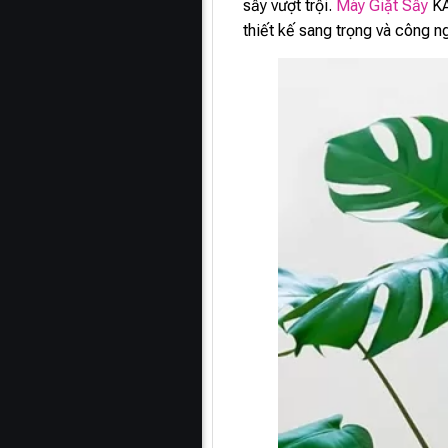
sấy vượt trội.
Máy Giặt Sấy
KA
thiết kế sang trọng và công ng