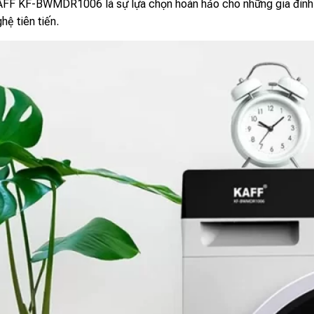
FF KF-BWMDR1006 là sự lựa chọn hoàn hảo cho những gia đình yêu
hệ tiên tiến.