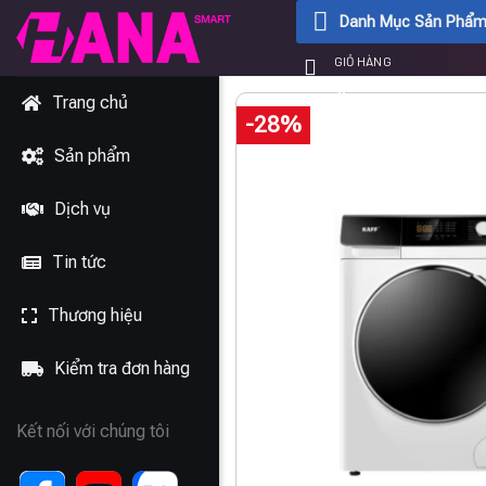
Chuyển
Danh Mục Sản Phẩ
đến
GIỎ HÀNG
nội
0
₫
dung
Trang chủ
-28%
Sản phẩm
Dịch vụ
Tin tức
Thương hiệu
Kiểm tra đơn hàng
Kết nối với chúng tôi