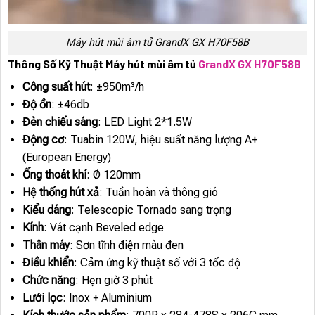
Máy hút mùi âm tủ GrandX GX H70F58B
Thông Số Kỹ Thuật Máy hút mùi âm tủ
GrandX GX H70F58B
Công suất hút
: ±950m³/h
Độ ồn
: ±46db
Đèn chiếu sáng
: LED Light 2*1.5W
Động cơ
: Tuabin 120W, hiệu suất năng lượng A+
(European Energy)
Ống thoát khí
: Ø 120mm
Hệ thống hút xả
: Tuần hoàn và thông gió
Kiểu dáng
: Telescopic Tornado sang trọng
Kính
: Vát cạnh Beveled edge
Thân máy
: Sơn tĩnh điện màu đen
Điều khiển
: Cảm ứng kỹ thuật số với 3 tốc độ
Chức năng
: Hẹn giờ 3 phút
Lưới lọc
: Inox + Aluminium