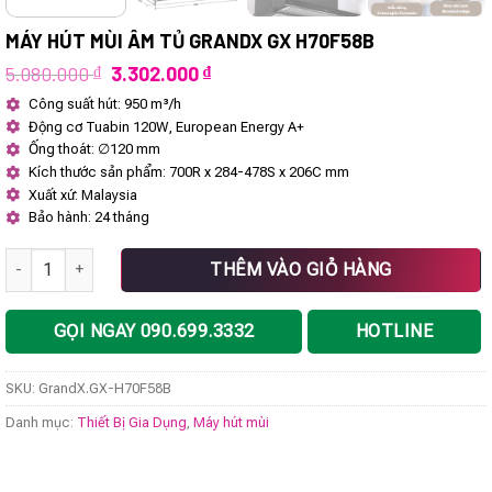
MÁY HÚT MÙI ÂM TỦ GRANDX GX H70F58B
Giá
Giá
5.080.000
₫
3.302.000
₫
gốc
hiện
Công suất hút: 950 m³/h
là:
tại
Động cơ Tuabin 120W, European Energy A+
5.080.000 ₫.
là:
3.302.000 ₫.
Ống thoát: ∅120 mm
Kích thước sản phẩm: 700R x 284-478S x 206C mm
Xuất xứ: Malaysia
Bảo hành: 24 tháng
Máy hút mùi âm tủ GrandX GX H70F58B số lượng
THÊM VÀO GIỎ HÀNG
GỌI NGAY 090.699.3332
HOTLINE
SKU:
GrandX.GX-H70F58B
Danh mục:
Thiết Bị Gia Dụng
,
Máy hút mùi