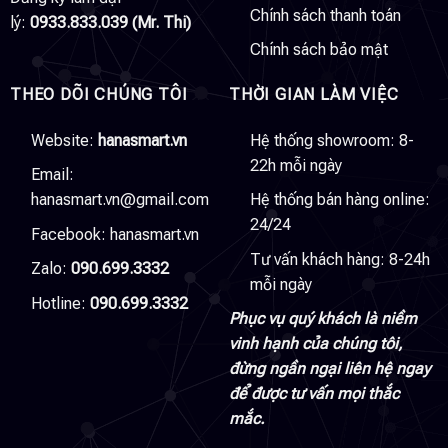
Chính sách thanh toán
lý:
0933.833.039 (Mr. Thi)
Chính sách bảo mật
THEO DÕI CHÚNG TÔI
THỜI GIAN LÀM VIỆC
Website:
hanasmart.vn
Hệ thống showroom: 8-
22h mỗi ngày
Email:
hanasmart.vn@gmail.com
Hệ thống bán hàng online:
24/24
Facebook:
hanasmart.vn
Tư vấn khách hàng: 8-24h
Zalo:
090.699.3332
mỗi ngày
Hotline:
090.699.3332
Phục vụ quý khách là niềm
vinh hạnh của chúng tôi,
đừng ngần ngại liên hệ ngay
để được tư vấn mọi thắc
mắc.