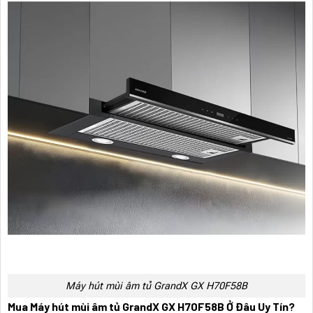
Máy hút mùi âm tủ GrandX GX H70F58B
Mua Máy hút mùi âm tủ GrandX GX H70F58B Ở Đâu Uy Tín?