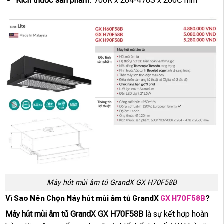
Kích thước sản phẩm
: 700R x 284-478S x 206C mm
Máy hút mùi âm tủ GrandX GX H70F58B
Vì Sao Nên Chọn Máy hút mùi âm tủ GrandX
GX H70F58B
?
Máy hút mùi âm tủ GrandX GX H70F58B
là sự kết hợp hoàn