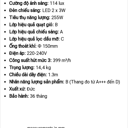
Cường độ ánh sáng:
114 lux
Đèn chiếu sáng:
LED 2 x 3W
Tiêu thụ năng lượng:
255W
Lớp hiệu quả quạt gió:
B
Lớp hiệu quả chiếu sáng:
A
Lớp hiệu quả lọc dầu mỡ:
C
Ống thoát khí:
Φ 150mm
Điện áp:
220-240V
Công suất hút mức 3:
399 m³/h
Trọng lượng:
14,4 kg
Chiều dài dây điện:
1.3m
Nhãn năng lượng sản phẩm:
B (Thang đo từ A+++ đến D)
Xuất xứ:
Đức
Bảo hành:
36 tháng