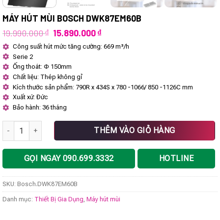
MÁY HÚT MÙI BOSCH DWK87EM60B
Giá
Giá
19.990.000
₫
15.890.000
₫
gốc
hiện
Công suất hút mức tăng cường: 669 m³/h
là:
tại
Serie 2
19.990.000 ₫.
là:
15.890.000 ₫.
Ống thoát: Φ 150mm
Chất liệu: Thép không gỉ
Kích thước sản phẩm: 790R x 434S x 780 -1066/ 850 -1126C mm
Xuất xứ: Đức
Bảo hành: 36 tháng
Máy Hút Mùi Bosch DWK87EM60B số lượng
THÊM VÀO GIỎ HÀNG
GỌI NGAY 090.699.3332
HOTLINE
SKU:
Bosch.DWK87EM60B
Danh mục:
Thiết Bị Gia Dụng
,
Máy hút mùi