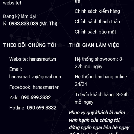
trả
website!
Chính sách kiểm hàng
Đăng ký làm đại
Chính sách thanh toán
lý:
0933.833.039 (Mr. Thi)
Chính sách bảo mật
THEO DÕI CHÚNG TÔI
THỜI GIAN LÀM VIỆC
Website:
hanasmart.vn
Hệ thống showroom: 8-
22h mỗi ngày
Email:
hanasmart.vn@gmail.com
Hệ thống bán hàng online:
24/24
Facebook:
hanasmart.vn
Tư vấn khách hàng: 8-24h
Zalo:
090.699.3332
mỗi ngày
Hotline:
090.699.3332
Phục vụ quý khách là niềm
vinh hạnh của chúng tôi,
đừng ngần ngại liên hệ ngay