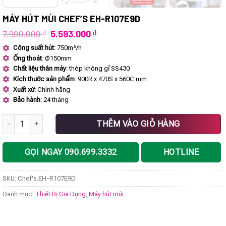
MÁY HÚT MÙI CHEF’S EH-R107E9D
Giá
Giá
7.990.000
₫
5.593.000
₫
gốc
hiện
Công suất hút:
750m³/h
là:
tại
Ống thoát
: Ø150mm
7.990.000 ₫.
là:
5.593.000 ₫.
Chất liệu thân máy:
thép không gỉ SS430
Kích thước sản phẩm
: 900R x 470S x 560C mm
Xuất xứ:
Chính hãng
Bảo hành:
24 tháng
Máy hút mùi Chef's EH-R107E9D số lượng
THÊM VÀO GIỎ HÀNG
GỌI NGAY 090.699.3332
HOTLINE
SKU:
Chef's.EH-R107E9D
Danh mục:
Thiết Bị Gia Dụng
,
Máy hút mùi