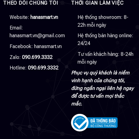
THEO DÕI CHÚNG TÔI
THỜI GIAN LÀM VIỆC
Website:
hanasmart.vn
Hệ thống showroom: 8-
22h mỗi ngày
Email:
hanasmart.vn@gmail.com
Hệ thống bán hàng online:
24/24
Facebook:
hanasmart.vn
Tư vấn khách hàng: 8-24h
Zalo:
090.699.3332
mỗi ngày
Hotline:
090.699.3332
Phục vụ quý khách là niềm
vinh hạnh của chúng tôi,
đừng ngần ngại liên hệ ngay
để được tư vấn mọi thắc
mắc.