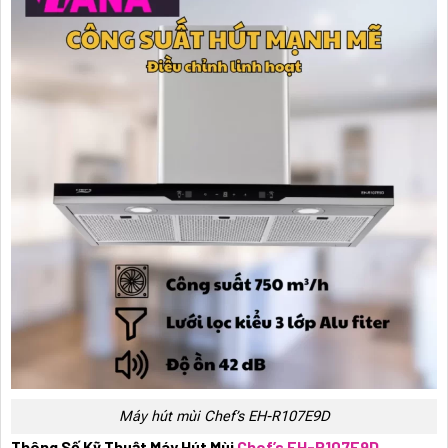
Máy hút mùi Chef’s EH-R107E9D
Thông Số Kỹ Thuật Máy Hút Mùi
Chef’s EH-R107E9D