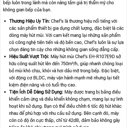
bếp luôn trong lành mà còn nâng tầm giá trị thẩm mỹ cho
không gian bếp của bạn.
Thương Hiệu Uy Tín:
Chef’s là thương hiệu nổi tiếng với
các sản phẩm thiết bị gia dụng chất lượng, đặc biệt là các
dòng máy hút mùi. Với cam kết mang lại những sản phẩm
có công nghệ tiên tiến và độ bền cao, Chef’s luôn là sự lựa
chọn đáng tin cậy cho những không gian sống đẳng cấp.
Hiệu Suất Vượt Trội:
Máy hút mùi Chef’s EH-R107E9D sở
hữu công suất hút lên đến 750m³/h, giúp nhanh chóng loại
bỏ mùi khó chịu, khói và hơi dầu mỡ trong bếp. Đặc biệt,
với động cơ BLDC, máy vận hành mạnh mẽ nhưng lại tiết
kiệm điện năng và có tuổi thọ cao.
Tiện Ích Dễ Dàng Sử Dụng:
Máy được trang bị bảng điều
khiển cảm ứng và điều khiển không chạm, mang lại sự linh
hoạt khi sử dụng. Bạn có thể điều chỉnh 6 tốc độ hút khác
nhau để phù hợp với nhu cầu sử dụng. Bên cạnh đó, máy
còn có độ ồn cực thấp, chỉ từ 42dB, đảm bảo không gây