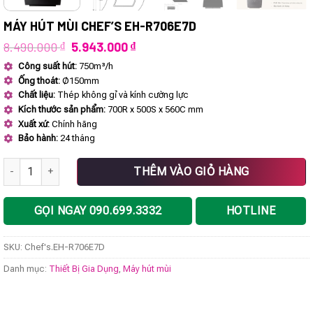
MÁY HÚT MÙI CHEF’S EH-R706E7D
Giá
Giá
8.490.000
₫
5.943.000
₫
gốc
hiện
Công suất hút:
750m³/h
là:
tại
Ống thoát:
Ø150mm
8.490.000 ₫.
là:
5.943.000 ₫.
Chất liệu:
Thép không gỉ và kính cường lực
Kích thước sản phẩm:
700R x 500S x 560C mm
Xuất xứ:
Chính hãng
Bảo hành:
24 tháng
Máy hút mùi Chef's EH-R706E7D số lượng
THÊM VÀO GIỎ HÀNG
GỌI NGAY 090.699.3332
HOTLINE
SKU:
Chef's.EH-R706E7D
Danh mục:
Thiết Bị Gia Dụng
,
Máy hút mùi