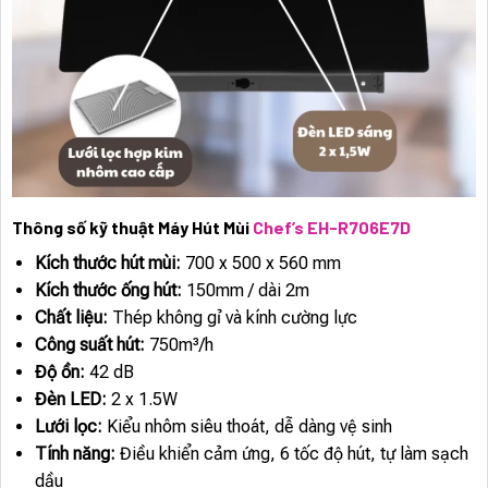
Thông số kỹ thuật Máy Hút Mùi
Chef’s EH-R706E7D
Kích thước hút mùi:
700 x 500 x 560 mm
Kích thước ống hút:
150mm / dài 2m
Chất liệu:
Thép không gỉ và kính cường lực
Công suất hút:
750m³/h
Độ ồn:
42 dB
Đèn LED:
2 x 1.5W
Lưới lọc:
Kiểu nhôm siêu thoát, dễ dàng vệ sinh
Tính năng:
Điều khiển cảm ứng, 6 tốc độ hút, tự làm sạch
dầu