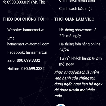
Chính sách thanh toán
lý:
0933.833.039 (Mr. Thi)
Chính sách bảo mật
THEO DÕI CHÚNG TÔI
THỜI GIAN LÀM VIỆC
Website:
hanasmart.vn
Hệ thống showroom: 8-
22h mỗi ngày
Email:
hanasmart.vn@gmail.com
Hệ thống bán hàng online:
24/24
Facebook:
hanasmart.vn
Tư vấn khách hàng: 8-24h
Zalo:
090.699.3332
mỗi ngày
Hotline:
090.699.3332
Phục vụ quý khách là niềm
vinh hạnh của chúng tôi,
đừng ngần ngại liên hệ ngay
để được tư vấn mọi thắc
mắc.