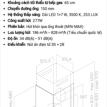
Khoảng cách tối thiểu từ bếp gas
: 65 cm
Chuyển đường ống
: 150 mm
Hệ thống thắp sáng
: Dải LED 1×7 W, 3500 K, 253 LUX
Công suất hút
: 277W
Phiên bản
: Hút khói qua ống thoát (MIN-MAX)
Lưu lượng hút
: 186 m³/h – 828 m³/h (Tiêu chuẩn quốc tế)
Độ ồn
: 34 dB(A) – 51 dB(A)
Điều khiển
: Nút ấn điện tử 3S + 2B