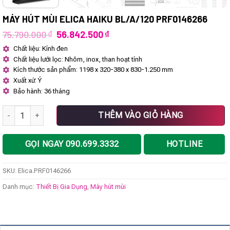
MÁY HÚT MÙI ELICA HAIKU BL/A/120 PRF0146266
Giá
Giá
75.790.000
₫
56.842.500
₫
gốc
hiện
Chất liệu: Kính đen
là:
tại
Chất liệu lưới lọc: Nhôm, inox, than hoạt tính
75.790.000 ₫.
là:
56.842.500 ₫.
Kích thước sản phẩm: 1198 x 320-380 x 830-1.250 mm
Xuất xứ: Ý
Bảo hành: 36 tháng
Máy hút mùi Elica HAIKU BL/A/120 PRF0146266 số lượng
THÊM VÀO GIỎ HÀNG
GỌI NGAY 090.699.3332
HOTLINE
SKU:
Elica.PRF0146266
Danh mục:
Thiết Bị Gia Dụng
,
Máy hút mùi