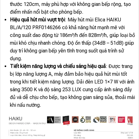
thước 120cm, máy phù hợp với không gian bếp rộng, tạo
điểm nhấn nổi bật cho phòng bếp.
Hiệu quả hút mùi vượt trội
: Máy hút mùi Elica HAIKU
BL/A/120 PRF0146266 có khả năng hút mạnh mẽ với
công suất dao động từ 186m³/h đến 828m³/h, giúp loại bỏ
mùi khó chịu nhanh chóng. Độ ồn thấp (34dB – 51dB) giúp
duy trì không gian bếp yên tĩnh trong suốt quá trình sử
dụng.
Tiết kiệm năng lượng và chiếu sáng hiệu quả
: Được trang
bị lớp năng lượng A, máy đảm bảo hiệu quả hút mùi tốt
trong khi tiết kiệm năng lượng. Dải đèn LED 1×7 W với ánh
sáng 3500 K và độ sáng 253 LUX cung cấp ánh sáng đầy
đủ và dễ chịu cho bếp, tạo không gian sáng sủa, thoải mái
khi nấu nướng.