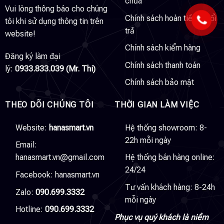
chữa
Vui lòng thông báo cho chúng
Chính sách hoàn tiền & đổi
tôi khi sử dụng thông tin trên
trả
website!
Chính sách kiểm hàng
Đăng ký làm đại
Chính sách thanh toán
lý:
0933.833.039 (Mr. Thi)
Chính sách bảo mật
THEO DÕI CHÚNG TÔI
THỜI GIAN LÀM VIỆC
Website:
hanasmart.vn
Hệ thống showroom: 8-
22h mỗi ngày
Email:
hanasmart.vn@gmail.com
Hệ thống bán hàng online:
24/24
Facebook:
hanasmart.vn
Tư vấn khách hàng: 8-24h
Zalo:
090.699.3332
mỗi ngày
Hotline:
090.699.3332
Phục vụ quý khách là niềm