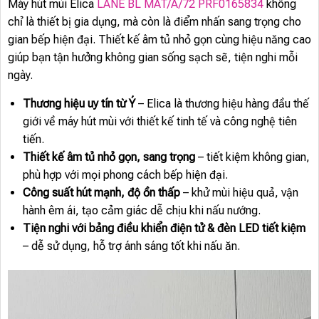
Máy hút mùi Elica
LANE BL MAT/A/72 PRF0165834
không
chỉ là thiết bị gia dụng, mà còn là điểm nhấn sang trọng cho
gian bếp hiện đại. Thiết kế âm tủ nhỏ gọn cùng hiệu năng cao
giúp bạn tận hưởng không gian sống sạch sẽ, tiện nghi mỗi
ngày.
Thương hiệu uy tín từ Ý
– Elica là thương hiệu hàng đầu thế
giới về máy hút mùi với thiết kế tinh tế và công nghệ tiên
tiến.
Thiết kế âm tủ nhỏ gọn, sang trọng
– tiết kiệm không gian,
phù hợp với mọi phong cách bếp hiện đại.
Công suất hút mạnh, độ ồn thấp
– khử mùi hiệu quả, vận
hành êm ái, tạo cảm giác dễ chịu khi nấu nướng.
Tiện nghi với bảng điều khiển điện tử & đèn LED tiết kiệm
– dễ sử dụng, hỗ trợ ánh sáng tốt khi nấu ăn.