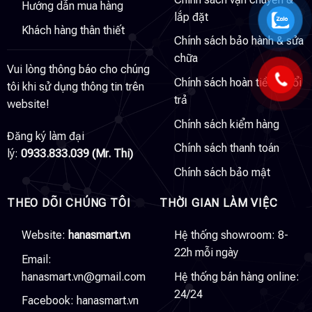
Hướng dẫn mua hàng
lắp đặt
Khách hàng thân thiết
Chính sách bảo hành & sửa
chữa
Vui lòng thông báo cho chúng
Chính sách hoàn tiền & đổi
tôi khi sử dụng thông tin trên
trả
website!
Chính sách kiểm hàng
Đăng ký làm đại
Chính sách thanh toán
lý:
0933.833.039 (Mr. Thi)
Chính sách bảo mật
THEO DÕI CHÚNG TÔI
THỜI GIAN LÀM VIỆC
Website:
hanasmart.vn
Hệ thống showroom: 8-
22h mỗi ngày
Email:
hanasmart.vn@gmail.com
Hệ thống bán hàng online:
24/24
Facebook:
hanasmart.vn