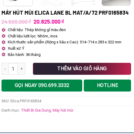
MÁY HÚT MÙI ELICA LANE BL MAT/A/72 PRF0165834
Giá
Giá
24.500.000
₫
20.825.000
₫
gốc
hiện
Chất liệu: Thép không gỉ màu đen
là:
tại
Chất liệu lưới lọc: Nhôm, inox
24.500.000 ₫.
là:
20.825.000 ₫.
Kích thước sản phẩm (Rộng x Sâu x Cao): 514-714 x 283 x 322 mm
Xuất xứ: Ý
Bảo hành: 36 tháng
Máy hút mùi Elica LANE BL MAT/A/72 PRF0165834 số lượng
THÊM VÀO GIỎ HÀNG
GỌI NGAY 090.699.3332
HOTLINE
SKU:
Elica.PRF0165834
Danh mục:
Thiết Bị Gia Dụng
,
Máy hút mùi