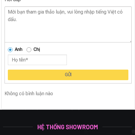
Anh
Chị
GỬI
Không có bình luận nào
HỆ THỐNG SHOWROOM