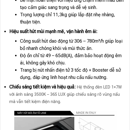
Bề mặt hoàn thiện với hiệu ứng chạm mềm màu đen
tạo cảm giác sang trọng và dễ vệ sinh.
Trọng lượng chỉ 11,3kg giúp lắp đặt nhẹ nhàng,
thuận tiện.
Hiệu suất hút mùi mạnh mẽ, vận hành êm ái:
Công suất hút dao động từ 306 – 780m³/h giúp loại
bỏ nhanh chóng khói và mùi thức ăn.
Độ ồn chỉ từ 49 – 65dB(A), đảm bảo hoạt động êm
ái, không gây khó chịu.
Trang bị nút nhấn điện tử 3 tốc độ + Booster dễ sử
dụng, đáp ứng linh hoạt nhu cầu nấu nướng.
Chiếu sáng tiết kiệm và hiệu quả:
Hệ thống đèn LED 1×7W
với ánh sáng 3500K – 365 LUX giúp chiếu sáng rõ vùng nấu
mà vẫn tiết kiệm điện năng.