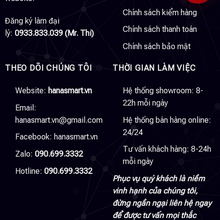
Chính sách kiểm hàng
Đăng ký làm đại
Chính sách thanh toán
lý:
0933.833.039 (Mr. Thi)
Chính sách bảo mật
THEO DÕI CHÚNG TÔI
THỜI GIAN LÀM VIỆC
Website:
hanasmart.vn
Hệ thống showroom: 8-
22h mỗi ngày
Email:
hanasmart.vn@gmail.com
Hệ thống bán hàng online:
24/24
Facebook:
hanasmart.vn
Tư vấn khách hàng: 8-24h
Zalo:
090.699.3332
mỗi ngày
Hotline:
090.699.3332
Phục vụ quý khách là niềm
vinh hạnh của chúng tôi,
đừng ngần ngại liên hệ ngay
để được tư vấn mọi thắc