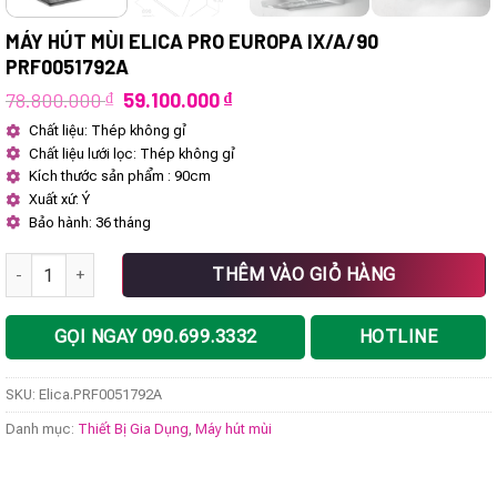
MÁY HÚT MÙI ELICA PRO EUROPA IX/A/90
PRF0051792A
Giá
Giá
78.800.000
₫
59.100.000
₫
gốc
hiện
Chất liệu: Thép không gỉ
là:
tại
Chất liệu lưới lọc: Thép không gỉ
78.800.000 ₫.
là:
59.100.000 ₫.
Kích thước sản phẩm : 90cm
Xuất xứ: Ý
Bảo hành: 36 tháng
Máy hút mùi Elica PRO EUROPA IX/A/90 PRF0051792A số lượng
THÊM VÀO GIỎ HÀNG
GỌI NGAY 090.699.3332
HOTLINE
SKU:
Elica.PRF0051792A
Danh mục:
Thiết Bị Gia Dụng
,
Máy hút mùi