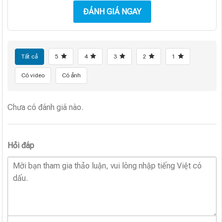
ĐÁNH GIÁ NGAY
Tất cả
5
4
3
2
1
Có video
Có ảnh
Chưa có đánh giá nào.
Hỏi đáp