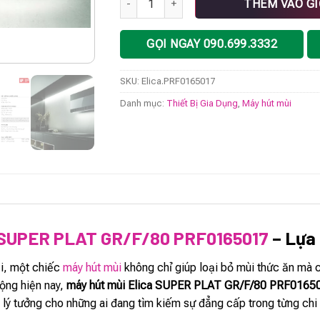
THÊM VÀO G
GỌI NGAY 090.699.3332
SKU:
Elica.PRF0165017
Danh mục:
Thiết Bị Gia Dụng
,
Máy hút mùi
a SUPER PLAT GR/F/80 PRF0165017
– Lựa
ại, một chiếc
máy hút mùi
không chỉ giúp loại bỏ mùi thức ăn mà c
ộng hiện nay,
máy hút mùi Elica SUPER PLAT GR/F/80 PRF0165
 lý tưởng cho những ai đang tìm kiếm sự đẳng cấp trong từng chi t