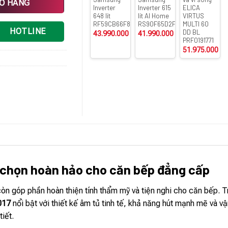
IỎ HÀNG
Inverter
Inverter 615
ELICA
648 lít
lít AI Home
VIRTUS
RF59CB66F8S/SV
RS90F65D2FSV
MULTI 60
HOTLINE
DD BL
43.990.000
₫
41.990.000
₫
PRF0191771
51.975.000
₫
 chọn hoàn hảo cho căn bếp đẳng cấp
òn góp phần hoàn thiện tính thẩm mỹ và tiện nghi cho căn bếp. 
017
nổi bật với thiết kế âm tủ tinh tế, khả năng hút mạnh mẽ và v
iết.