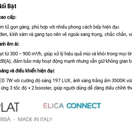
Nổi Bật
 cao cấp:
âm tủ gọn gàng, phù hợp với nhiều phong cách bếp hiện đại.
đen, kính xám và gang tạo nên vẻ ngoài sang trọng, chắc chắn, vừa
nh êm ái:
ạt từ 300 – 900 m³/h, giúp xử lý hiệu quả mùi và khói trong mọi t
 dB(A), đảm bảo máy hoạt động mạnh nhưng vẫn giữ không gian bế
áng và điều khiển hiện đại:
ED 7W với cường độ sáng 197 LUX, ánh sáng trắng ấm 3500K vừa 
ứng 3 tốc độ + 2 booster, giúp người dùng dễ dàng điều chỉnh t