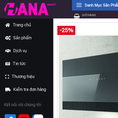
Chuyển
Danh Mục Sản Ph
đến
GIỎ HÀNG
nội
0
₫
dung
Trang chủ
-25%
Sản phẩm
Dịch vụ
Tin tức
Thương hiệu
Kiểm tra đơn hàng
Kết nối với chúng tôi