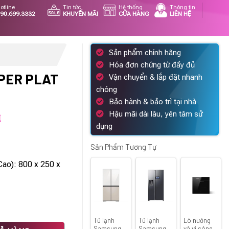
otline
Tin tức
Hệ thống
Thông tin
90.699.3332
KHUYẾN MÃI
CỬA HÀNG
LIÊN HỆ
Sản phẩm chính hãng
Hóa đơn chứng từ đầy đủ
UPER PLAT
Vận chuyển & lắp đặt nhanh
chóng
Bảo hành & bảo trì tại nhà
Hậu mãi dài lâu, yên tâm sử
Giá
₫
dụng
hiện
tại
Sản Phẩm Tương Tự
.
là:
Cao): 800 x 250 x
48.262.500 ₫.
Tủ lạnh
Tủ lạnh
Lò nướng
F0165017 số lượng
Samsung
Samsung
và vi sóng