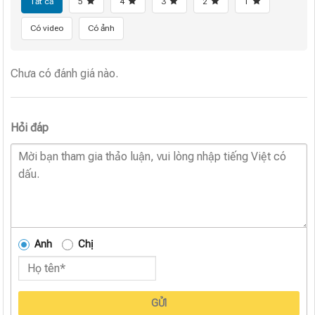
Tất cả
5
4
3
2
1
Có video
Có ảnh
Chưa có đánh giá nào.
Hỏi đáp
Anh
Chị
GỬI