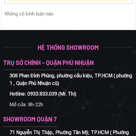
Không có bình luận nào
HỆ THỐNG SHOWROOM
TRỤ SỞ CHÍNH - QUẬN PHÚ NHUẬN
308 Phan Đình Phùng, phường cầu kiệu, TP.HCM ( phường
1 , Quận Phú Nhuận cũ)
Hotline:
0933.833.039
(Mr. Thi)
Mở cửa: 8h-22h
SHOWROOM QUẬN 7
71 Nguyễn Thị Thập, Phường Tân Mỹ, TP.HCM ( Phường