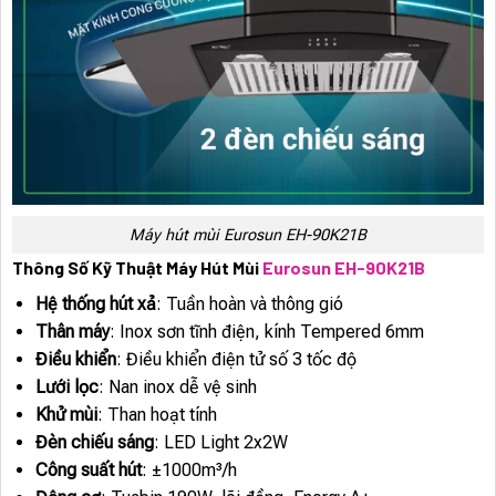
Máy hút mùi Eurosun EH-90K21B
Thông Số Kỹ Thuật Máy Hút Mùi
Eurosun EH-90K21B
Hệ thống hút xả
: Tuần hoàn và thông gió
Thân máy
: Inox sơn tĩnh điện, kính Tempered 6mm
Điều khiển
: Điều khiển điện tử số 3 tốc độ
Lưới lọc
: Nan inox dễ vệ sinh
Khử mùi
: Than hoạt tính
Đèn chiếu sáng
: LED Light 2x2W
Công suất hút
: ±1000m³/h