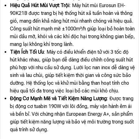
Hiệu Quả Hút Mùi Vượt Trội
: Máy hút mùi Eurosun EH-
90K21B được trang bị hệ thống hút xả tuần hoàn và thông
gió, mang đến khả năng hút mùi nhanh chóng và hiệu quả.
Công suất hút mạnh mẽ ±1000m³/h giúp loại bỏ hoàn toàn
mùi dầu mỡ, khói và các khí độc hại trong không gian bếp,
mang lại không khí trong lành.
Tiện Ích Tối Ưu
: Máy có điều khiển điện tử với 3 tốc độ
hút khác nhau, giúp bạn dễ dàng điều chỉnh công suất hút
phù hợp với nhu cầu sử dụng. Lưới lọc nan inox dễ dàng vệ
sinh và lau chùi, giúp tiết kiệm thời gian và công sức bảo
dưỡng. Hệ thống lọc và khử mùi bằng than hoạt tính cho
hiệu quả tối đa trong việc loại bỏ các mùi khó chịu.
Động Cơ Mạnh Mẽ và Tiết Kiệm Năng Lượng
: Được trang
bị động cơ tuabin 190W với lõi đồng, máy vận hành êm ái
và bền bỉ. Với chứng nhận European Energy A+, sản phẩm
giúp tiết kiệm năng lượng và bảo vệ môi trường trong suốt
quá trình sử dụng.