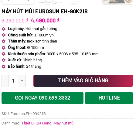
MÁY HÚT MÙI EUROSUN EH-90K21B
Giá
Giá
6.390.000
₫
4.490.000
₫
gốc
hiện
Loại máy:
Hút mùi gắn tường
là:
tại
Công suất hút:
±1000m³/h
6.390.000 ₫.
là:
4.490.000 ₫.
Thân máy:
Inox sơn tĩnh điện
Ống thoát:
Ø 150mm
Kích thước sản phẩm:
900R x 500S x 535-1015C mm
Xuất xứ:
Chính hãng
Bảo hành:
24 tháng
Máy hút mùi Eurosun EH-90K21B số lượng
THÊM VÀO GIỎ HÀNG
GỌI NGAY 090.699.3332
HOTLINE
SKU:
Eurosun.EH-90K21B
Danh mục:
Thiết Bị Gia Dụng
,
Máy hút mùi