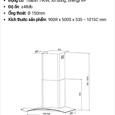
Động cơ
: Tuabin 190W, lõi đồng, Energy A+
Độ ồn
: ±48db
Ống thoát
: Ø 150mm
Kích thước sản phẩm
: 900R x 500S x 535 – 1015C mm