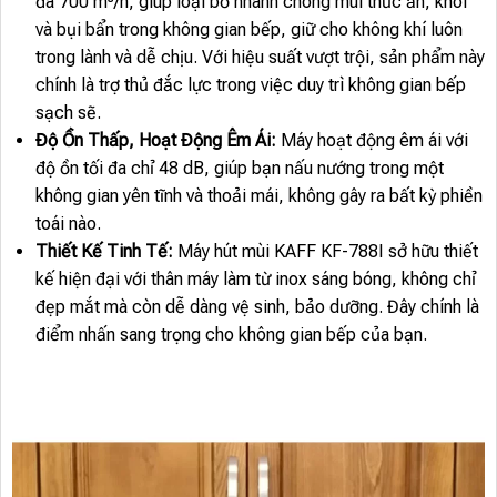
đa 700 m³/h, giúp loại bỏ nhanh chóng mùi thức ăn, khói
và bụi bẩn trong không gian bếp, giữ cho không khí luôn
trong lành và dễ chịu. Với hiệu suất vượt trội, sản phẩm này
chính là trợ thủ đắc lực trong việc duy trì không gian bếp
sạch sẽ.
Độ Ồn Thấp, Hoạt Động Êm Ái:
Máy hoạt động êm ái với
độ ồn tối đa chỉ 48 dB, giúp bạn nấu nướng trong một
không gian yên tĩnh và thoải mái, không gây ra bất kỳ phiền
toái nào.
Thiết Kế Tinh Tế:
Máy hút mùi KAFF KF-788I sở hữu thiết
kế hiện đại với thân máy làm từ inox sáng bóng, không chỉ
đẹp mắt mà còn dễ dàng vệ sinh, bảo dưỡng. Đây chính là
điểm nhấn sang trọng cho không gian bếp của bạn.