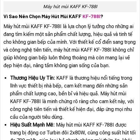
Máy hút mùi KAFF KF-788I
Vì Sao Nên Chọn Máy Hút Mùi KAFF
KF-788I
?
Máy hút mùi KAFF KF-788I là lựa chọn lý tưởng cho những ai
đang tìm kiếm một sản phẩm chất lượng, hiệu quả và tinh tế
cho không gian bếp của mình. Với thiết kế cổ điển sang trọng
và công nghệ tiên tiến, máy hút mùi KAFF KF-788I không chỉ
giúp không gian bếp luôn thông thoáng mà còn mang lại vẻ
đẹp hiện đại, nâng tầm không gian sống của bạn.
Thương Hiệu Uy Tín:
KAFF là thương hiệu nổi tiếng trong
lĩnh vực thiết bị nhà bếp, cam kết mang đến những sản
phẩm chất lượng cao, bền bỉ và hiệu quả. Máy hút mùi
KAFF KF-788I là minh chứng rõ ràng cho cam kết này, với
công nghệ tiên tiến và thiết kế hiện đại, đáp ứng mọi nhu
cầu của người tiêu dùng.
Hiệu Suất Mạnh Mẽ:
Máy hút mùi KAFF KF-788I được
trang bị động cơ Turbin đôi 2x80W, cùng công suất hút tối