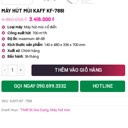
MÁY HÚT MÙI KAFF KF-788I
Giá
Giá
4.880.000
₫
3.416.000
₫
gốc
hiện
Loại máy:
Máy hút mùi cổ điển
là:
tại
Công suất hút:
700 m³/h
4.880.000 ₫.
là:
3.416.000 ₫.
Độ ồn:
maximum 48 dB
Kích thước sản phẩm:
140 x 480 x 336 x 700 mm
Xuất xứ:
Chính hãng
Bảo hành:
36 tháng
Máy hút mùi KAFF KF-788I số lượng
THÊM VÀO GIỎ HÀNG
GỌI NGAY 090.699.3332
HOTLINE
SKU:
KAFF.KF-788I
Danh mục:
Thiết Bị Gia Dụng
,
Máy hút mùi