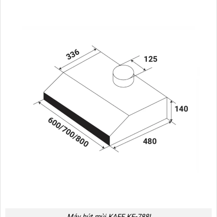
Máy hút mùi KAFF KF-788I