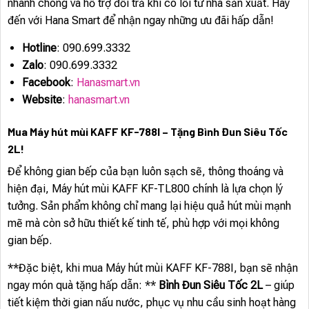
nhanh chóng và hỗ trợ đổi trả khi có lỗi từ nhà sản xuất. Hãy
đến với Hana Smart để nhận ngay những ưu đãi hấp dẫn!
Hotline
: 090.699.3332
Zalo
: 090.699.3332
Facebook
:
Hanasmart.vn
Website
:
hanasmart.vn
Mua Máy hút mùi KAFF KF-788I – Tặng Bình Đun Siêu Tốc
2L!
Để không gian bếp của bạn luôn sạch sẽ, thông thoáng và
hiện đại, Máy hút mùi KAFF KF-TL800 chính là lựa chọn lý
tưởng. Sản phẩm không chỉ mang lại hiệu quả hút mùi mạnh
mẽ mà còn sở hữu thiết kế tinh tế, phù hợp với mọi không
gian bếp.
**Đặc biệt, khi mua Máy hút mùi KAFF KF-788I, bạn sẽ nhận
ngay món quà tặng hấp dẫn: **
Bình Đun Siêu Tốc 2L
– giúp
tiết kiệm thời gian nấu nước, phục vụ nhu cầu sinh hoạt hàng