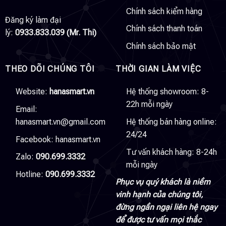
Chính sách kiểm hàng
Đăng ký làm đại
Chính sách thanh toán
lý:
0933.833.039 (Mr. Thi)
Chính sách bảo mật
THEO DÕI CHÚNG TÔI
THỜI GIAN LÀM VIỆC
Website:
hanasmart.vn
Hệ thống showroom: 8-
22h mỗi ngày
Email:
hanasmart.vn@gmail.com
Hệ thống bán hàng online:
24/24
Facebook:
hanasmart.vn
Tư vấn khách hàng: 8-24h
Zalo:
090.699.3332
mỗi ngày
Hotline:
090.699.3332
Phục vụ quý khách là niềm
vinh hạnh của chúng tôi,
đừng ngần ngại liên hệ ngay
để được tư vấn mọi thắc