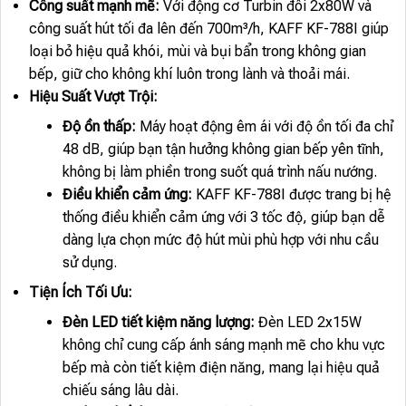
Công suất mạnh mẽ:
Với động cơ Turbin đôi 2x80W và
công suất hút tối đa lên đến 700m³/h, KAFF KF-788I giúp
loại bỏ hiệu quả khói, mùi và bụi bẩn trong không gian
bếp, giữ cho không khí luôn trong lành và thoải mái.
Hiệu Suất Vượt Trội:
Độ ồn thấp:
Máy hoạt động êm ái với độ ồn tối đa chỉ
48 dB, giúp bạn tận hưởng không gian bếp yên tĩnh,
không bị làm phiền trong suốt quá trình nấu nướng.
Điều khiển cảm ứng:
KAFF KF-788I được trang bị hệ
thống điều khiển cảm ứng với 3 tốc độ, giúp bạn dễ
dàng lựa chọn mức độ hút mùi phù hợp với nhu cầu
sử dụng.
Tiện Ích Tối Ưu:
Đèn LED tiết kiệm năng lượng:
Đèn LED 2x15W
không chỉ cung cấp ánh sáng mạnh mẽ cho khu vực
bếp mà còn tiết kiệm điện năng, mang lại hiệu quả
chiếu sáng lâu dài.