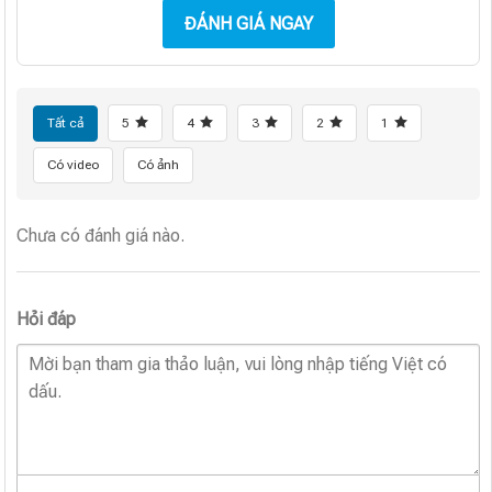
ĐÁNH GIÁ NGAY
Tất cả
5
4
3
2
1
Có video
Có ảnh
Chưa có đánh giá nào.
Hỏi đáp