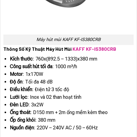
Máy hút mùi KAFF KF-IS380CRB
Thông Số Kỹ Thuật Máy Hút Mùi
KAFF KF-IS380CRB
Kích thước
: 760x(892.5 – 1333)x380 mm
Công suất hút tối đa
: 1000 m³/h
Motor
: 1x170W
Độ ồn
: Tối đa 48 dB
Điều khiển
: Điện tử 3 tốc độ
Lưới lọc
: Inox và 02 than hoạt tính
Đèn LED
: 3x2W
Ống thoát
: D150 mm + 2m ống mềm kèm theo
Ốp ống khói
: 380 mm
Nguồn điện
: 220V – 240V AC / 50 – 60Hz