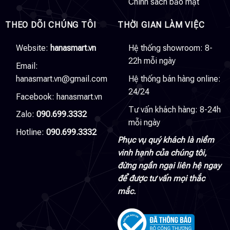
Chính sách bảo mật
THEO DÕI CHÚNG TÔI
THỜI GIAN LÀM VIỆC
Website:
hanasmart.vn
Hệ thống showroom: 8-
22h mỗi ngày
Email:
hanasmart.vn@gmail.com
Hệ thống bán hàng online:
24/24
Facebook:
hanasmart.vn
Tư vấn khách hàng: 8-24h
Zalo:
090.699.3332
mỗi ngày
Hotline:
090.699.3332
Phục vụ quý khách là niềm
vinh hạnh của chúng tôi,
đừng ngần ngại liên hệ ngay
để được tư vấn mọi thắc
mắc.