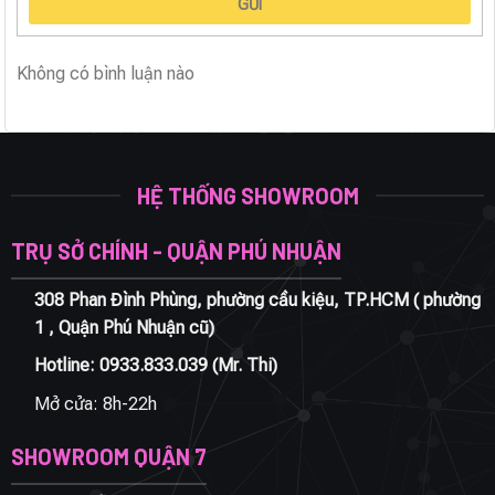
GỬI
Không có bình luận nào
HỆ THỐNG SHOWROOM
TRỤ SỞ CHÍNH - QUẬN PHÚ NHUẬN
308 Phan Đình Phùng, phường cầu kiệu, TP.HCM ( phường
1 , Quận Phú Nhuận cũ)
Hotline:
0933.833.039
(Mr. Thi)
Mở cửa: 8h-22h
SHOWROOM QUẬN 7