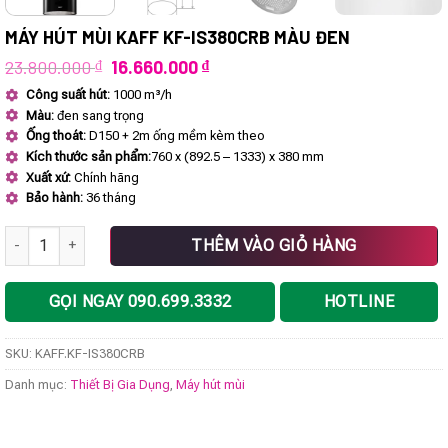
MÁY HÚT MÙI KAFF KF-IS380CRB MÀU ĐEN
Giá
Giá
23.800.000
₫
16.660.000
₫
gốc
hiện
Công suất hút:
1000 m³/h
là:
tại
Màu:
đen sang trọng
23.800.000 ₫.
là:
16.660.000 ₫.
Ống thoát:
D150 + 2m ống mềm kèm theo
Kích thước sản phẩm:
760 x (892.5 – 1333) x 380 mm
Xuất xứ:
Chính hãng
Bảo hành:
36 tháng
Máy hút mùi KAFF KF-IS380CRB màu đen số lượng
THÊM VÀO GIỎ HÀNG
GỌI NGAY 090.699.3332
HOTLINE
SKU:
KAFF.KF-IS380CRB
Danh mục:
Thiết Bị Gia Dụng
,
Máy hút mùi