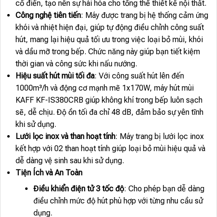
cổ điển, tạo nên sự hài hòa cho tổng thể thiết kế nội thất.
Công nghệ tiên tiến
: Máy được trang bị hệ thống cảm ứng
khói và nhiệt hiện đại, giúp tự động điều chỉnh công suất
hút, mang lại hiệu quả tối ưu trong việc loại bỏ mùi, khói
và dầu mỡ trong bếp. Chức năng này giúp bạn tiết kiệm
thời gian và công sức khi nấu nướng.
Hiệu suất hút mùi tối đa
: Với công suất hút lên đến
1000m³/h và động cơ mạnh mẽ 1x170W, máy hút mùi
KAFF KF-IS380CRB giúp không khí trong bếp luôn sạch
sẽ, dễ chịu. Độ ồn tối đa chỉ 48 dB, đảm bảo sự yên tĩnh
khi sử dụng.
Lưới lọc inox và than hoạt tính
: Máy trang bị lưới lọc inox
kết hợp với 02 than hoạt tính giúp loại bỏ mùi hiệu quả và
dễ dàng vệ sinh sau khi sử dụng.
Tiện Ích và An Toàn
Điều khiển điện tử 3 tốc độ
: Cho phép bạn dễ dàng
điều chỉnh mức độ hút phù hợp với từng nhu cầu sử
dụng.