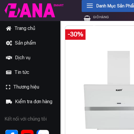
Chuyển
Danh Mục Sản Ph
đến
GIỎ HÀNG
nội
0
₫
dung
Trang chủ
-30%
Sản phẩm
Dịch vụ
Tin tức
Thương hiệu
Kiểm tra đơn hàng
Kết nối với chúng tôi