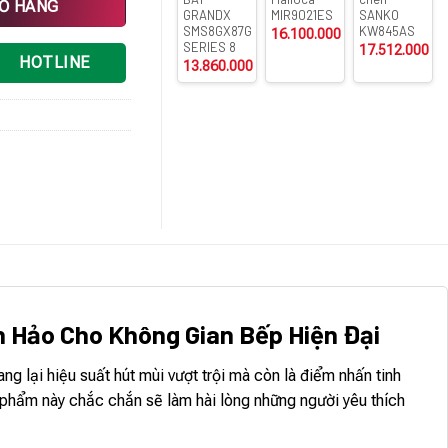
IỎ HÀNG
GRANDX
MIR9021ES
SANKO
SMS8GX87G
KW845AS
16.100.000
₫
SERIES 8
17.512.000
₫
HOTLINE
13.860.000
₫
n Hảo Cho Không Gian Bếp Hiện Đại
ại hiệu suất hút mùi vượt trội mà còn là điểm nhấn tinh
n phẩm này chắc chắn sẽ làm hài lòng những người yêu thích