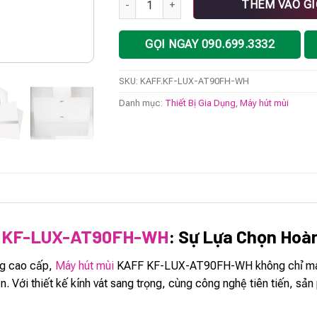
THÊM VÀO G
GỌI NGAY 090.699.3332
SKU:
KAFF.KF-LUX-AT90FH-WH
Danh mục:
Thiết Bị Gia Dụng
,
Máy hút mùi
F KF-LUX-AT90FH-WH
: Sự Lựa Chọn Hoà
ụng cao cấp,
Máy hút mùi
KAFF KF-LUX-AT90FH-WH không chỉ mang l
. Với thiết kế kính vát sang trọng, cùng công nghệ tiên tiến, sả