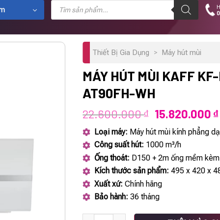
Tìm
H
kiếm
ẩm
0
sản
phẩm
Thiết Bị Gia Dụng
>
Máy hút mùi
MÁY HÚT MÙI KAFF KF
AT90FH-WH
Giá
22.600.000
15.820.000
₫
₫
gốc
Loại máy:
Máy hút mùi kính phẳng d
là:
Công suất hút:
1000 m³/h
22.600.000 ₫
Ống thoát:
D150 + 2m ống mềm kèm
Kích thước sản phẩm:
495 x 420 x 
Xuất xứ:
Chính hãng
Bảo hành:
36 tháng
Máy hút mùi KAFF KF-LUX-AT90FH-WH số l