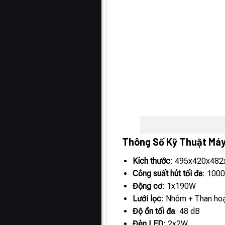
Thông Số Kỹ Thuật Máy
Kích thước
: 495x420x48
Công suất hút tối đa
: 100
Động cơ
: 1x190W
Lưới lọc
: Nhôm + Than hoạ
Độ ồn tối đa
: 48 dB
Đèn LED
: 2x2W