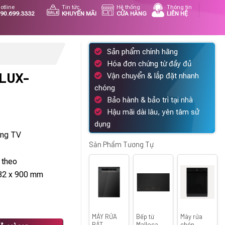
otline
Tin tức
Hệ thống
Thông tin
90.699.3332
KHUYẾN MÃI
CỬA HÀNG
LIÊN HỆ
Sản phẩm chính hãng
Hóa đơn chứng từ đầy đủ
-LUX-
Vận chuyển & lắp đặt nhanh
chóng
Bảo hành & bảo trì tại nhà
Hậu mãi dài lâu, yên tâm sử
Giá
dụng
hiện
ạng TV
tại
Sản Phẩm Tương Tự
.
là:
 theo
15.820.000 ₫.
482 x 900 mm
MÁY RỬA
Bếp từ
Máy rửa
ượng
BÁT
Malloca
chén