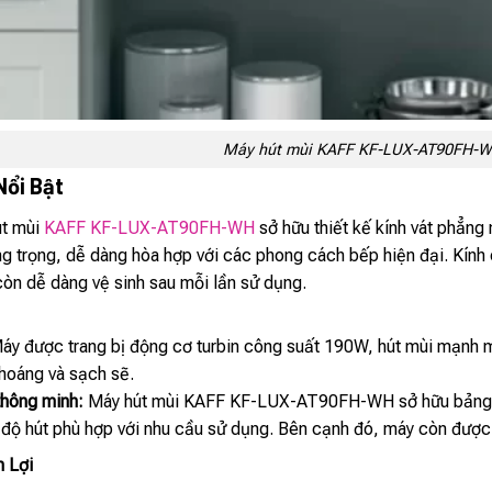
Máy hút mùi KAFF KF-LUX-AT90FH-
Nổi Bật
út mùi
KAFF KF-LUX-AT90FH-WH
sở hữu thiết kế kính vát phẳng 
ng trọng, dễ dàng hòa hợp với các phong cách bếp hiện đại. Kí
òn dễ dàng vệ sinh sau mỗi lần sử dụng.
y được trang bị động cơ turbin công suất 190W, hút mùi mạnh m
thoáng và sạch sẽ.
thông minh:
Máy hút mùi KAFF KF-LUX-AT90FH-WH sở hữu bảng đi
ộ hút phù hợp với nhu cầu sử dụng. Bên cạnh đó, máy còn được tra
n Lợi