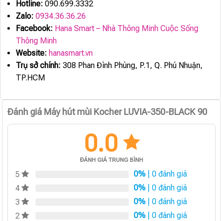
Hotline:
090.699.3332
Zalo:
0934.36.36.26
Facebook:
Hana Smart – Nhà Thông Minh Cuộc Sống
Thông Minh
Website:
hanasmart.vn
Trụ sở chính:
308 Phan Đình Phùng, P.1, Q. Phú Nhuận,
TP.HCM
Đánh giá Máy hút mùi Kocher LUVIA-350-BLACK 90
0.0
ĐÁNH GIÁ TRUNG BÌNH
0%
| 0 đánh giá
5
0%
| 0 đánh giá
4
0%
| 0 đánh giá
3
0%
| 0 đánh giá
2