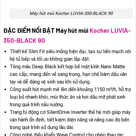
Máy hút mùi Kocher LUVIA-350-BLACK 90
ĐẶC ĐIỂM NỔI BẬT Máy hút mùi
Kocher LUVIA-
350-BLACK 90
Thiết kế Slim Fit siêu mỏng hiện đại, tạo sự liền mạch với
hệ tủ bếp và tối ưu không gian lắp đặt.
Tông màu Deep Black kết hợp bề mặt kính Nano Matte
cao cấp, mang đến vẻ sang trọng, hạn chế bám dấu vân
tay và dễ dàng vệ sinh sau khi sử dụng.
Công suất hút mạnh mẽ lên đến khoảng 1150 m³/h, hỗ trợ
loại bỏ nhanh khói, mùi thức ăn và hơi dầu mỡ phát sinh
trong quá trình nấu nướng.
Trang bị động cơ SilentDrive Inverter thế hệ mới giúp máy
vận hành ổn định, tiết kiệm điện năng và nâng cao độ bền
trong quá trình sử dụng lâu dài.
Công nghệ điều khiển Wave Control cho phép thao tác