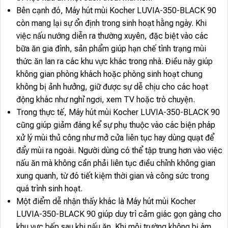
Bên cạnh đó, Máy hút mùi Kocher LUVIA-350-BLACK 90
còn mang lại sự ổn định trong sinh hoạt hằng ngày. Khi
việc nấu nướng diễn ra thường xuyên, đặc biệt vào các
bữa ăn gia đình, sản phẩm giúp hạn chế tình trạng mùi
thức ăn lan ra các khu vực khác trong nhà. Điều này giúp
không gian phòng khách hoặc phòng sinh hoạt chung
không bị ảnh hưởng, giữ được sự dễ chịu cho các hoạt
động khác như nghỉ ngơi, xem TV hoặc trò chuyện.
Trong thực tế, Máy hút mùi Kocher LUVIA-350-BLACK 90
cũng giúp giảm đáng kể sự phụ thuộc vào các biện pháp
xử lý mùi thủ công như mở cửa liên tục hay dùng quạt để
đẩy mùi ra ngoài. Người dùng có thể tập trung hơn vào việc
nấu ăn mà không cần phải liên tục điều chỉnh không gian
xung quanh, từ đó tiết kiệm thời gian và công sức trong
quá trình sinh hoạt.
Một điểm dễ nhận thấy khác là Máy hút mùi Kocher
LUVIA-350-BLACK 90 giúp duy trì cảm giác gọn gàng cho
khu vực bếp sau khi nấu ăn. Khi môi trường không bị ám