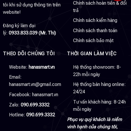
Chính sách hoàn tiền & đổi
tôi khi sử dụng thông tin trên
trả
website!
Chính sách kiểm hàng
Đăng ký làm đại
Chính sách thanh toán
lý:
0933.833.039 (Mr. Thi)
Chính sách bảo mật
THEO DÕI CHÚNG TÔI
THỜI GIAN LÀM VIỆC
Website:
hanasmart.vn
Hệ thống showroom: 8-
22h mỗi ngày
Email:
hanasmart.vn@gmail.com
Hệ thống bán hàng online:
24/24
Facebook:
hanasmart.vn
Tư vấn khách hàng: 8-24h
Zalo:
090.699.3332
mỗi ngày
Hotline:
090.699.3332
Phục vụ quý khách là niềm
vinh hạnh của chúng tôi,