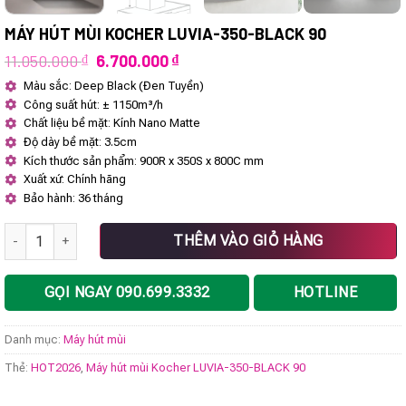
MÁY HÚT MÙI KOCHER LUVIA-350-BLACK 90
Giá
Giá
11.050.000
₫
6.700.000
₫
gốc
hiện
Màu sắc: Deep Black (Đen Tuyền)
là:
tại
Công suất hút: ± 1150m³/h
11.050.000 ₫.
là:
6.700.000 ₫.
Chất liệu bề mặt: Kính Nano Matte
Độ dày bề mặt: 3.5cm
Kích thước sản phẩm: 900R x 350S x 800C mm
Xuất xứ: Chính hãng
Bảo hành: 36 tháng
Máy hút mùi Kocher LUVIA-350-BLACK 90 số lượng
THÊM VÀO GIỎ HÀNG
GỌI NGAY 090.699.3332
HOTLINE
Danh mục:
Máy hút mùi
Thẻ:
HOT2026
,
Máy hút mùi Kocher LUVIA-350-BLACK 90