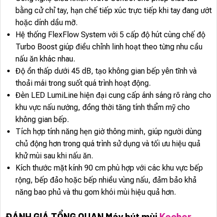
bằng cử chỉ tay, hạn chế tiếp xúc trực tiếp khi tay đang ướt
hoặc dính dầu mỡ.
Hệ thống FlexFlow System với 5 cấp độ hút cùng chế độ
Turbo Boost giúp điều chỉnh linh hoạt theo từng nhu cầu
nấu ăn khác nhau.
Độ ồn thấp dưới 45 dB, tạo không gian bếp yên tĩnh và
thoải mái trong suốt quá trình hoạt động.
Đèn LED LumiLine hiện đại cung cấp ánh sáng rõ ràng cho
khu vực nấu nướng, đồng thời tăng tính thẩm mỹ cho
không gian bếp.
Tích hợp tính năng hẹn giờ thông minh, giúp người dùng
chủ động hơn trong quá trình sử dụng và tối ưu hiệu quả
khử mùi sau khi nấu ăn.
Kích thước mặt kính 90 cm phù hợp với các khu vực bếp
rộng, bếp đảo hoặc bếp nhiều vùng nấu, đảm bảo khả
năng bao phủ và thu gom khói mùi hiệu quả hơn.
ĐÁNH GIÁ TỔNG QUAN Máy hút mùi
Kocher