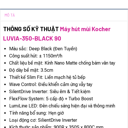
MÔ TẢ
THÔNG SỐ KỸ THUẬT
Máy hút mùi Kocher
LUVIA-350-BLACK 90
Màu sắc: Deep Black (Đen Tuyền)
Công suất hút: ± 1150m³/h
Chất liệu bề mặt: Kính Nano Matte chống bám vân tay
Độ dày bề mặt: 3.5cm
Thiết kế Slim Fit: Liền mạch hệ tủ bếp
Wave Control: Điều khiển cảm ứng vẫy tay
SilentDrive Inverter: Siêu êm & Tiết kiệm
FlexFlow System: 5 cấp độ + Turbo Boost
LumiLine LED: Đèn chiếu sáng hiện đại và thông minh
Tính năng bổ sung: Hẹn giờ
Loại động cơ: SilientDrive Inverter
Kích thước sản phẩm: 900R x 350S x 800C mm