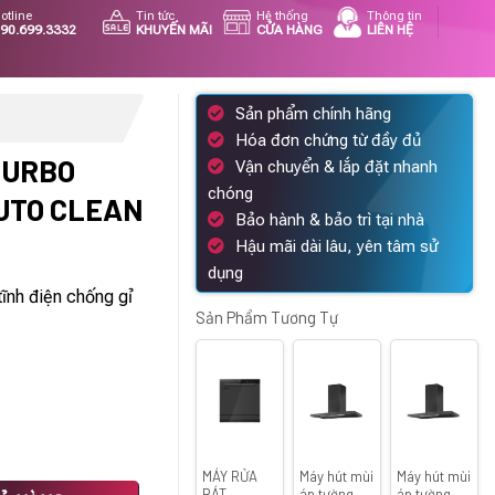
otline
Tin tức
Hệ thống
Thông tin
90.699.3332
KHUYẾN MÃI
CỬA HÀNG
LIÊN HỆ
Sản phẩm chính hãng
Hóa đơn chứng từ đầy đủ
TURBO
Vận chuyển & lắp đặt nhanh
chóng
UTO CLEAN
Bảo hành & bảo trì tại nhà
Hậu mãi dài lâu, yên tâm sử
á
dụng
ện
ĩnh điện chống gỉ
i
Sản Phẩm Tương Tự
480.000 ₫.
MÁY RỬA
Máy hút mùi
Máy hút mùi
D-350D AUTO CLEAN số lượng
BÁT
áp tường
áp tường