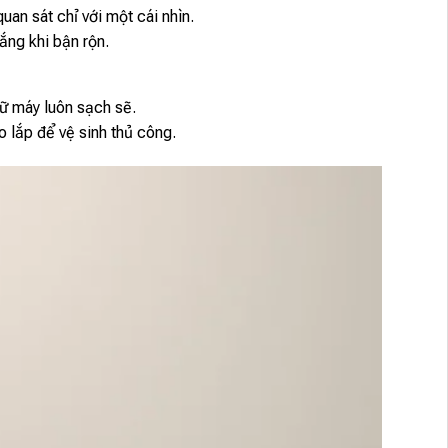
uan sát chỉ với một cái nhìn.
lắng khi bận rộn.
iữ máy luôn sạch sẽ.
o lắp để vệ sinh thủ công.