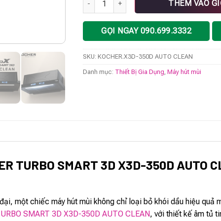
THÊM VÀO G
GỌI NGAY 090.699.3332
SKU:
KOCHER.X3D-350D AUTO CLEAN
Danh mục:
Thiết Bị Gia Dụng
,
Máy hút mùi
HER TURBO SMART 3D X3D-350D AUTO CL
đại, một chiếc máy hút mùi không chỉ loại bỏ khói dầu hiệu quả 
 TURBO SMART 3D X3D-350D AUTO CLEAN
, với thiết kế âm tủ 