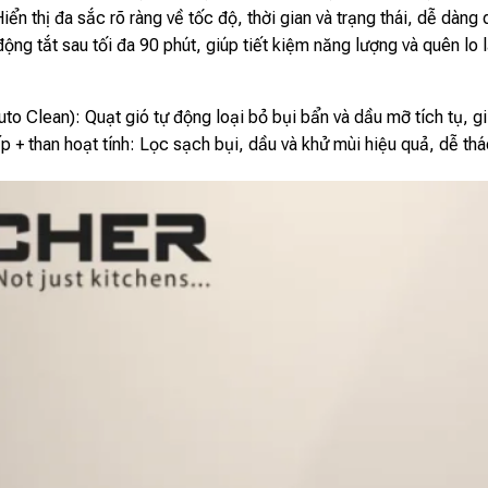
ển thị đa sắc rõ ràng về tốc độ, thời gian và trạng thái, dễ dàng q
động tắt sau tối đa 90 phút, giúp tiết kiệm năng lượng và quên lo 
to Clean): Quạt gió tự động loại bỏ bụi bẩn và dầu mỡ tích tụ, g
p + than hoạt tính: Lọc sạch bụi, dầu và khử mùi hiệu quả, dễ thá