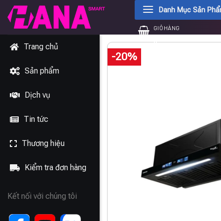
Chuyển
Danh Mục Sản Ph
đến
GIỎ HÀNG
nội
0
₫
dung
Trang chủ
-20%
Sản phẩm
Dịch vụ
Tin tức
Thương hiệu
Kiểm tra đơn hàng
Kết nối với chúng tôi