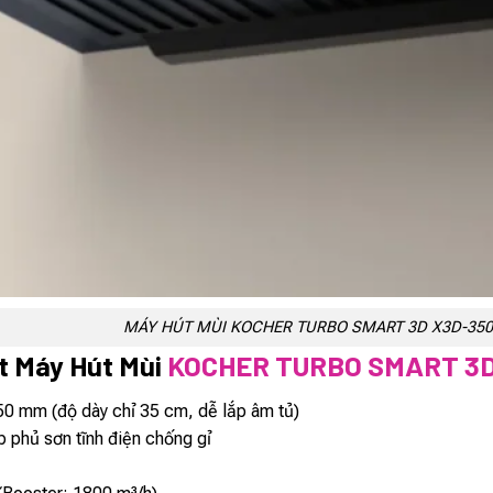
MÁY HÚT MÙI KOCHER TURBO SMART 3D X3D-35
t Máy Hút Mùi
KOCHER TURBO SMART 3D
50 mm (độ dày chỉ 35 cm, dễ lắp âm tủ)
p phủ sơn tĩnh điện chống gỉ