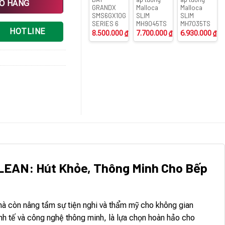
IỎ HÀNG
GRANDX
Malloca
Malloca
SMS6GX10G
SLIM
SLIM
SERIES 6
MH9045TS
MH7035TS
HOTLINE
8.500.000
₫
7.700.000
₫
6.930.000
₫
EAN: Hút Khỏe, Thông Minh Cho Bếp
mà còn nâng tầm sự tiện nghi và thẩm mỹ cho không gian
tinh tế và công nghệ thông minh, là lựa chọn hoàn hảo cho