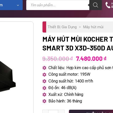
Tìm
H
kiếm
ẩm
0
sản
phẩm
Thiết Bị Gia Dụng
>
Máy hút mùi
MÁY HÚT MÙI KOCHER 
SMART 3D X3D-350D A
Giá
Gi
9.350.000
7.480.000
₫
₫
gốc
hi
Chất liệu: Hợp kim cao cấp phủ sơn t
là:
tạ
Công suất motor: 195W
9.350.000 ₫.
là:
Công suất hút: 1400 m³/h
7.
Độ ồn: 46 dB(A)
Xuất xứ: Chính hãng
Bảo hành: 36 tháng
Máy hút mùi KOCHER TURBO SMART 3D X3