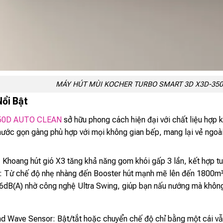
MÁY HÚT MÙI KOCHER TURBO SMART 3D X3D-35
Nổi Bật
50D AUTO CLEAN
sở hữu phong cách hiện đại với chất liệu hợp 
thước gọn gàng phù hợp với mọi không gian bếp, mang lại vẻ ngoà
Khoang hút gió X3 tăng khả năng gom khói gấp 3 lần, kết hợp tu
ạt: Từ chế độ nhẹ nhàng đến Booster hút mạnh mẽ lên đến 1800m³
6dB(A) nhờ công nghệ Ultra Swing, giúp bạn nấu nướng mà không
d Wave Sensor: Bật/tắt hoặc chuyển chế độ chỉ bằng một cái vẫy 