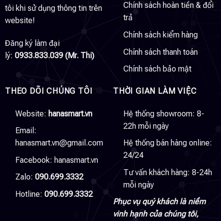
Chính sách hoàn tiền & đổi
tôi khi sử dụng thông tin trên
trả
website!
Chính sách kiểm hàng
Đăng ký làm đại
Chính sách thanh toán
lý:
0933.833.039 (Mr. Thi)
Chính sách bảo mật
THEO DÕI CHÚNG TÔI
THỜI GIAN LÀM VIỆC
Website:
hanasmart.vn
Hệ thống showroom: 8-
22h mỗi ngày
Email:
hanasmart.vn@gmail.com
Hệ thống bán hàng online:
24/24
Facebook:
hanasmart.vn
Tư vấn khách hàng: 8-24h
Zalo:
090.699.3332
mỗi ngày
Hotline:
090.699.3332
Phục vụ quý khách là niềm
vinh hạnh của chúng tôi,