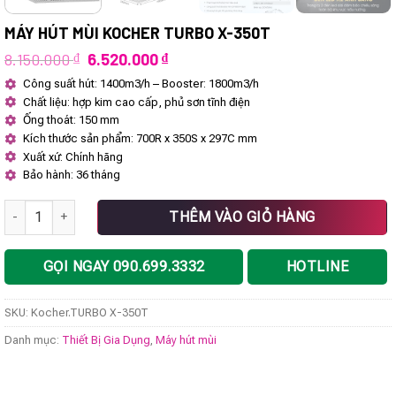
MÁY HÚT MÙI KOCHER TURBO X-350T
Giá
Giá
8.150.000
₫
6.520.000
₫
gốc
hiện
Công suất hút: 1400m3/h – Booster: 1800m3/h
là:
tại
Chất liệu: hợp kim cao cấp, phủ sơn tĩnh điện
8.150.000 ₫.
là:
6.520.000 ₫.
Ống thoát: 150 mm
Kích thước sản phẩm: 700R x 350S x 297C mm
Xuất xứ: Chính hãng
Bảo hành: 36 tháng
Máy hút mùi Kocher TURBO X-350T số lượng
THÊM VÀO GIỎ HÀNG
GỌI NGAY 090.699.3332
HOTLINE
SKU:
Kocher.TURBO X-350T
Danh mục:
Thiết Bị Gia Dụng
,
Máy hút mùi