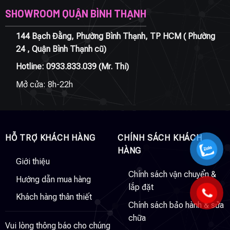
SHOWROOM QUẬN BÌNH THẠNH
144 Bạch Đằng, Phường Bình Thạnh, TP HCM ( Phường
24 , Quận Bình Thạnh cũ)
Hotline:
0933.833.039
(Mr. Thi)
Mở cửa: 8h-22h
HỖ TRỢ KHÁCH HÀNG
CHÍNH SÁCH KHÁCH
HÀNG
Giới thiệu
Chính sách vận chuyển &
Hướng dẫn mua hàng
lắp đặt
Khách hàng thân thiết
Chính sách bảo hành & sửa
chữa
Vui lòng thông báo cho chúng