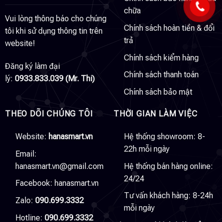
chữa
Vui lòng thông báo cho chúng
Chính sách hoàn tiền & đổi
tôi khi sử dụng thông tin trên
trả
website!
Chính sách kiểm hàng
Đăng ký làm đại
Chính sách thanh toán
lý:
0933.833.039 (Mr. Thi)
Chính sách bảo mật
THEO DÕI CHÚNG TÔI
THỜI GIAN LÀM VIỆC
Website:
hanasmart.vn
Hệ thống showroom: 8-
22h mỗi ngày
Email:
hanasmart.vn@gmail.com
Hệ thống bán hàng online:
24/24
Facebook:
hanasmart.vn
Tư vấn khách hàng: 8-24h
Zalo:
090.699.3332
mỗi ngày
Hotline:
090.699.3332