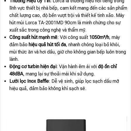
Thương Hiệu Uy Tín:
Lorca là thương hiệu nổi tiếng trong
lĩnh vực thiết bị nhà bếp, cam kết mang đến các sản phẩm
chất lượng cao, độ bền vượt trội và thiết kế tinh xảo. Máy
hút mùi Lorca TA-2001MD 90cm là minh chứng cho sự
xuất sắc trong công nghệ và thẩm mỹ.
Công suất hút mạnh mẽ
: Với công suất
1050m³/h
, máy
đảm bảo
hiệu quả hút tối đa
, nhanh chóng loại bỏ khói,
mùi thức ăn và hơi dầu, giữ cho không gian bếp luôn trong
lành.
Động cơ turbin hiện đại
: Vận hành êm ái với
độ ồn chỉ
48dBA
, mang lại sự thoải mái khi sử dụng.
Lưới lọc Inox Baffle
: Dễ vệ sinh, giúp lọc sạch dầu mỡ
hiệu quả, đảm bảo không khí sạch sẽ.