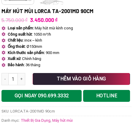
MÁY HÚT MÙI LORCA TA-2001MD 90CM
Giá
Giá
5.750.000
₫
3.450.000
₫
gốc
hiện
Loại sản phẩm:
Máy hút mùi kính cong
là:
tại
Công suất hút:
1050 m³/h
5.750.000 ₫.
là:
3.450.000 ₫.
Chất liệu:
inox – kính
Ống thoát:
Ø150mm
Kích thước sản phẩm:
900 mm
Xuất xứ:
Chính hãng
Bảo hành:
36 tháng
Máy hút mùi LORCA TA-2001MD 90cm số lượng
THÊM VÀO GIỎ HÀNG
GỌI NGAY 090.699.3332
HOTLINE
SKU:
LORCA.TA-2001MD 90cm
Danh mục:
Thiết Bị Gia Dụng
,
Máy hút mùi