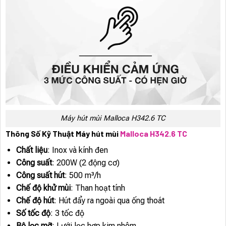
Máy hút mùi Malloca H342.6 TC
Thông Số Kỹ Thuật Máy hút mùi
Malloca H342.6 TC
Chất liệu
: Inox và kính đen
Công suất
: 200W (2 động cơ)
Công suất hút
: 500 m³/h
Chế độ khử mùi
: Than hoạt tính
Chế độ hút
: Hút đẩy ra ngoài qua ống thoát
Số tốc độ
: 3 tốc độ
Bộ lọc mỡ
: Lưới lọc hợp kim nhôm