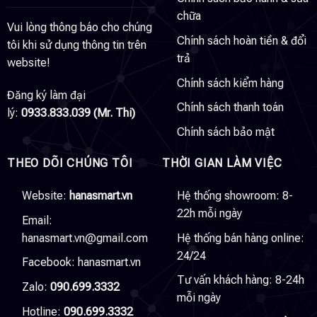
chữa
Vui lòng thông báo cho chúng
Chính sách hoàn tiền & đổi
tôi khi sử dụng thông tin trên
trả
website!
Chính sách kiểm hàng
Đăng ký làm đại
Chính sách thanh toán
lý:
0933.833.039 (Mr. Thi)
Chính sách bảo mật
THEO DÕI CHÚNG TÔI
THỜI GIAN LÀM VIỆC
Website:
hanasmart.vn
Hệ thống showroom: 8-
22h mỗi ngày
Email:
hanasmart.vn@gmail.com
Hệ thống bán hàng online:
24/24
Facebook:
hanasmart.vn
Tư vấn khách hàng: 8-24h
Zalo:
090.699.3332
mỗi ngày
Hotline:
090.699.3332