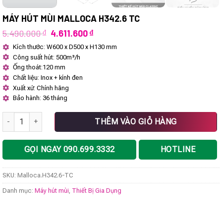
MÁY HÚT MÙI MALLOCA H342.6 TC
Giá
Giá
5.490.000
₫
4.611.600
₫
gốc
hiện
Kích thước: W600 x D500 x H130 mm
là:
tại
Công suất hút: 500m³/h
5.490.000 ₫.
là:
4.611.600 ₫.
Ống thoát:120 mm
Chất liệu: Inox + kính đen
Xuất xứ: Chính hãng
Bảo hành: 36 tháng
Máy hút mùi Malloca H342.6 TC số lượng
THÊM VÀO GIỎ HÀNG
GỌI NGAY 090.699.3332
HOTLINE
SKU:
Malloca.H342.6-TC
Danh mục:
Máy hút mùi
,
Thiết Bị Gia Dụng