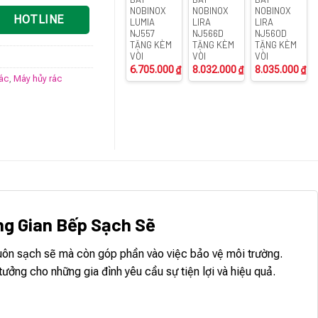
NOBINOX
NOBINOX
NOBINOX
HOTLINE
LUMIA
LIRA
LIRA
NJ557
NJ566D
NJ560D
TẶNG KÈM
TẶNG KÈM
TẶNG KÈM
VÒI
VÒI
VÒI
6.705.000
₫
8.032.000
₫
8.035.000
₫
rác
,
Máy hủy rác
ông Gian Bếp Sạch Sẽ
luôn sạch sẽ mà còn góp phần vào việc bảo vệ môi trường.
ưởng cho những gia đình yêu cầu sự tiện lợi và hiệu quả.