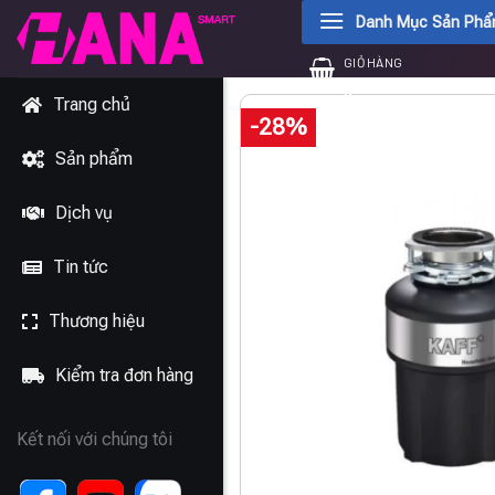
Chuyển
Danh Mục Sản Ph
đến
GIỎ HÀNG
nội
0
₫
dung
Trang chủ
-28%
Sản phẩm
Dịch vụ
Tin tức
Thương hiệu
Kiểm tra đơn hàng
Kết nối với chúng tôi