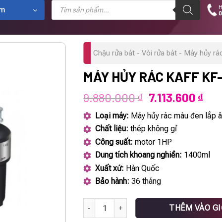
Tìm
H
kiếm
ẩm
0
sản
phẩm
Chậu rửa bát - Vòi rửa bát - Máy hủy rá
MÁY HỦY RÁC KAFF K
Giá
Giá
9.880.000
7.113.600
₫
₫
gốc
hiệ
Loại máy:
Máy hủy rác màu đen lắp 
là:
tại
Chất liệu:
thép không gỉ
9.880.000 ₫.
là:
Công suất:
motor 1HP
7.11
Dung tích khoang nghiền:
1400ml
Xuất xứ:
Hàn Quốc
Bảo hành:
36 tháng
Máy hủy rác KAFF KF-BWD05 số lượng
THÊM VÀO G