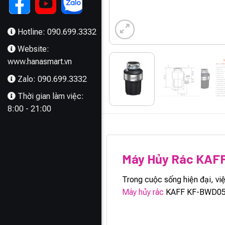
Hotline: 090.699.3332
Website:
www.hanasmart.vn
Zalo: 090.699.3332
Thời gian làm việc:
8:00 - 21:00
MÔ TẢ
Máy Hủy Rác KAF
Trong cuộc sống hiện đại, vi
Máy hủy rác
KAFF KF-BWD05, vớ