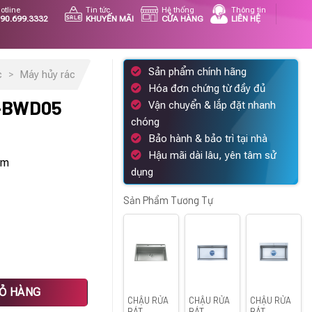
otline
Tin tức
Hệ thống
Thông tin
90.699.3332
KHUYẾN MÃI
CỬA HÀNG
LIÊN HỆ
Sản phẩm chính hãng
c
>
Máy hủy rác
Hóa đơn chứng từ đầy đủ
F-BWD05
Vận chuyển & lắp đặt nhanh
chóng
Bảo hành & bảo trì tại nhà
n
Hậu mãi dài lâu, yên tâm sử
âm
dụng
3.600 ₫.
Sản Phẩm Tương Tự
IỎ HÀNG
CHẬU RỬA
CHẬU RỬA
CHẬU RỬA
BÁT
BÁT
BÁT