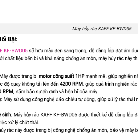
Máy hủy rác KAFF KF-BWD05
Nổi Bật
F KF-BWD05
sở hữu màu đen sang trọng, dễ dàng lắp đặt âm dư
Với chất liệu bền bỉ và khả năng chống ăn mòn, máy hủy rác này t
 Máy được trang bị
motor công suất 1HP
mạnh mẽ, giúp nghiền nát
c độ quay không tải lên đến
4200 RPM
, giúp quá trình nghiền rá
0 RPM
, đảm bảo sự ổn định và bền bỉ của máy.
g
: Máy sử dụng công nghệ đảo chiều tự động, giúp xử lý rác thải m
 sinh
: Máy hủy rác KAFF KF-BWD05 được thiết kế dễ dàng lắp đặt 
iệc xử lý chất thải.
hủy rác này được trang bị công nghệ chống ăn mòn, bảo vệ máy bề