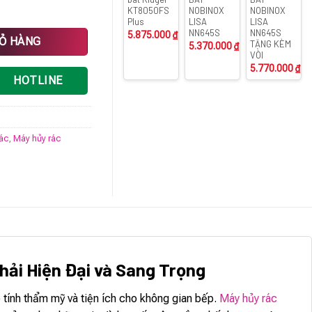
KT8050FS
NOBINOX
NOBINOX
Plus
LISA
LISA
NN645S
NN645S
5.875.000
₫
g
IỎ HÀNG
TẶNG KÈM
5.370.000
₫
VÒI
5.770.000
₫
HOTLINE
rác
,
Máy hủy rác
hải Hiện Đại và Sang Trọng
 tính thẩm mỹ và tiện ích cho không gian bếp.
Máy hủy rác