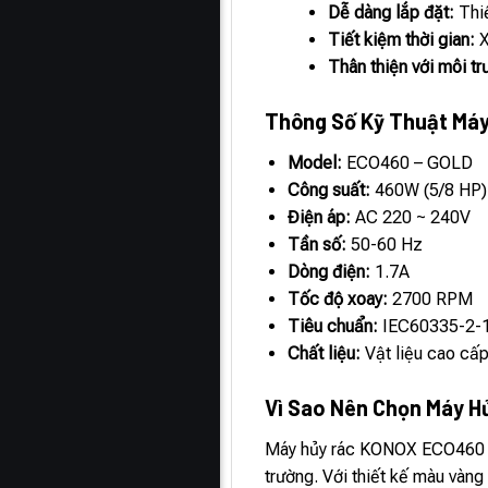
Dễ dàng lắp đặt:
Thiế
Tiết kiệm thời gian:
X
Thân thiện với môi tr
Thông Số Kỹ Thuật Má
Model:
ECO460 – GOLD
Công suất:
460W (5/8 HP)
Điện áp:
AC 220 ~ 240V
Tần số:
50-60 Hz
Dòng điện:
1.7A
Tốc độ xoay:
2700 RPM
Tiêu chuẩn:
IEC60335-2-
Chất liệu:
Vật liệu cao cấp
Vì Sao Nên Chọn Máy 
Máy hủy rác KONOX ECO460 GOL
trường. Với thiết kế màu vàn