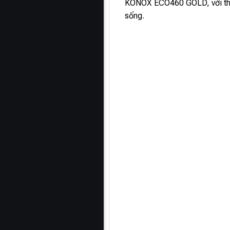
KONOX ECO460 GOLD, với thiết
sống.