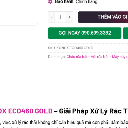
Bảo hành:
Chính hãng
Máy hủy rác KONOX ECO460 GOLD số lượn
THÊM VÀO G
GỌI NGAY 090.699.3332
SKU:
KONOX.ECO460 GOLD
Danh mục:
Chậu rửa bát - Vòi rửa bát - Máy hủy 
OX ECO460 GOLD
– Giải Pháp Xử Lý Rác T
, việc xử lý rác thải không chỉ cần hiệu quả mà còn phải đảm bảo