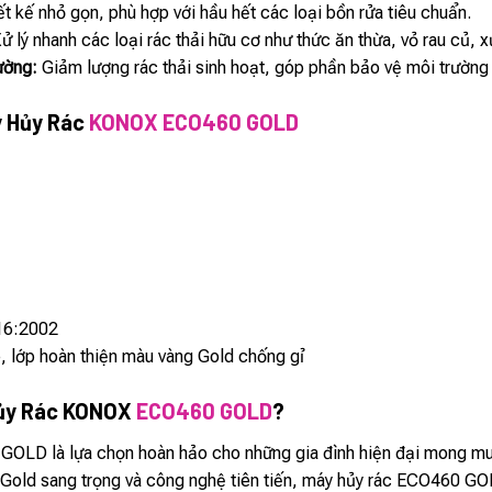
t kế nhỏ gọn, phù hợp với hầu hết các loại bồn rửa tiêu chuẩn.
ử lý nhanh các loại rác thải hữu cơ như thức ăn thừa, vỏ rau củ, 
ường:
Giảm lượng rác thải sinh hoạt, góp phần bảo vệ môi trường
y Hủy Rác
KONOX ECO460 GOLD
16:2002
, lớp hoàn thiện màu vàng Gold chống gỉ
Hủy Rác KONOX
ECO460 GOLD
?
D là lựa chọn hoàn hảo cho những gia đình hiện đại mong muốn x
g Gold sang trọng và công nghệ tiên tiến, máy hủy rác ECO460 G