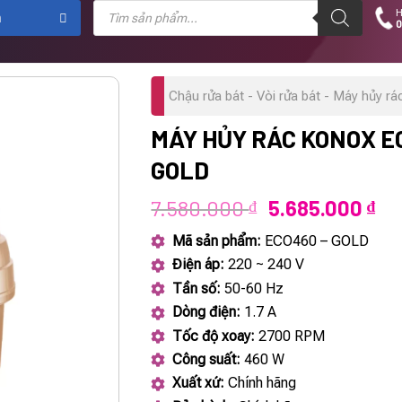
Tìm
H
kiếm
m
0
sản
phẩm
Chậu rửa bát - Vòi rửa bát - Máy hủy rá
MÁY HỦY RÁC KONOX E
GOLD
Giá
Gi
7.580.000
5.685.000
₫
₫
gốc
hi
Mã sản phẩm:
ECO460 – GOLD
là:
tại
Điện áp:
220 ~ 240 V
7.580.000 ₫.
là:
Tần số:
50-60 Hz
5.
Dòng điện:
1.7 A
Tốc độ xoay:
2700 RPM
Công suất:
460 W
Xuất xứ:
Chính hãng