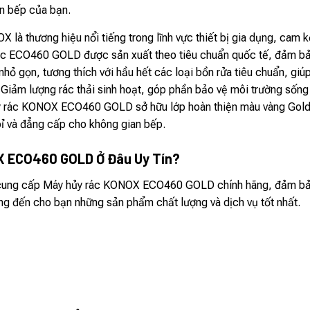
n bếp của bạn.
 là thương hiệu nổi tiếng trong lĩnh vực thiết bị gia dụng, cam 
rác ECO460 GOLD được sản xuất theo tiêu chuẩn quốc tế, đảm bảo 
nhỏ gọn, tương thích với hầu hết các loại bồn rửa tiêu chuẩn, giúp
Giảm lượng rác thải sinh hoạt, góp phần bảo vệ môi trường sống
 rác KONOX ECO460 GOLD sở hữu lớp hoàn thiện màu vàng Gold san
bỉ và đẳng cấp cho không gian bếp.
X ECO460 GOLD Ở Đâu Uy Tín?
 cung cấp Máy hủy rác KONOX ECO460 GOLD chính hãng, đảm bảo c
g đến cho bạn những sản phẩm chất lượng và dịch vụ tốt nhất.