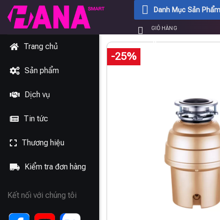
Chuyển
Danh Mục Sản Phẩ
đến
GIỎ HÀNG
nội
0
₫
dung
Trang chủ
-25%
Sản phẩm
Dịch vụ
Tin tức
Thương hiệu
Kiểm tra đơn hàng
Kết nối với chúng tôi