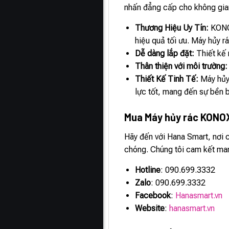
nhấn đẳng cấp cho không gia
Thương Hiệu Uy Tín:
KONOX
hiệu quả tối ưu. Máy hủy 
Dễ dàng lắp đặt:
Thiết kế 
Thân thiện với môi trường:
Thiết Kế Tinh Tế:
Máy hủy
lực tốt, mang đến sự bền 
Mua Máy hủy rác KONO
Hãy đến với Hana Smart, nơi
chóng. Chúng tôi cam kết man
Hotline
: 090.699.3332
Zalo
: 090.699.3332
Facebook
:
Hanasmart.vn
Website
:
hanasmart.vn