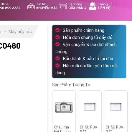
otline
Tin tức
Hệ thống
Thông tin
90.699.3332
KHUYẾN MÃI
CỬA HÀNG
LIÊN HỆ
Sản phẩm chính hãng
c
>
Máy hủy rác
Hóa đơn chứng từ đầy đủ
CO460
Vận chuyển & lắp đặt nhanh
chóng
Bảo hành & bảo trì tại nhà
Hậu mãi dài lâu, yên tâm sử
á
dụng
ện
Sản Phẩm Tương Tự
685.000 ₫.
Chậu rửa
CHẬU RỬA
CHẬU RỬA
bát Kluger
BÁT
BÁT