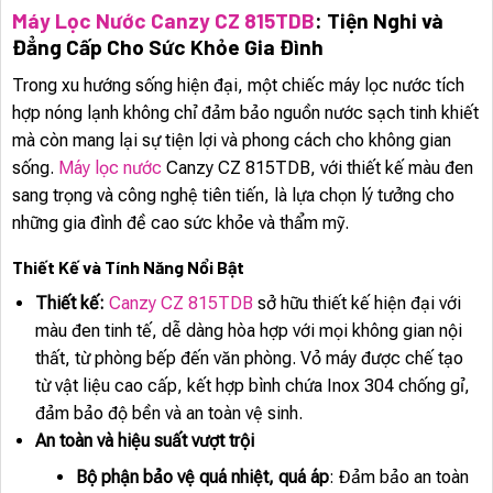
Máy Lọc Nước Canzy CZ 815TDB
: Tiện Nghi và
Đẳng Cấp Cho Sức Khỏe Gia Đình
Trong xu hướng sống hiện đại, một chiếc máy lọc nước tích
hợp nóng lạnh không chỉ đảm bảo nguồn nước sạch tinh khiết
mà còn mang lại sự tiện lợi và phong cách cho không gian
sống.
Máy lọc nước
Canzy CZ 815TDB, với thiết kế màu đen
sang trọng và công nghệ tiên tiến, là lựa chọn lý tưởng cho
những gia đình đề cao sức khỏe và thẩm mỹ.
Thiết Kế và Tính Năng Nổi Bật
Thiết kế:
Canzy CZ 815TDB
sở hữu thiết kế hiện đại với
màu đen tinh tế, dễ dàng hòa hợp với mọi không gian nội
thất, từ phòng bếp đến văn phòng. Vỏ máy được chế tạo
từ vật liệu cao cấp, kết hợp bình chứa Inox 304 chống gỉ,
đảm bảo độ bền và an toàn vệ sinh.
An toàn và hiệu suất vượt trội
Bộ phận bảo vệ quá nhiệt, quá áp
: Đảm bảo an toàn