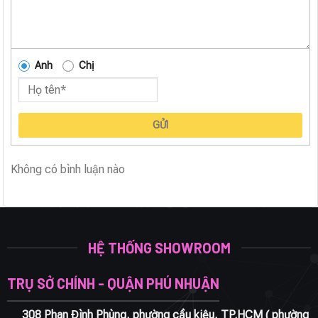
Anh
Chị
GỬI
Không có bình luận nào
HỆ THỐNG SHOWROOM
TRỤ SỞ CHÍNH - QUẬN PHÚ NHUẬN
308 Phan Đình Phùng, phường cầu kiệu, TP.HCM ( phường