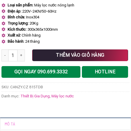
gốc
hiện
Loại sản phẩm:
Máy lọc nước nóng lạnh
là:
tại
Điện áp:
220V-240V/50-60Hz
8.980.000 ₫.
là:
5.208.400 ₫.
Bình chứa:
Inox304
Trọng lượng:
20Kg
Kích thước:
300x365x1000mm
Xuất xứ:
Chính hãng
Bảo hành:
24 tháng
Máy lọc nước CANZY CZ 815TDB số lượng
THÊM VÀO GIỎ HÀNG
GỌI NGAY 090.699.3332
HOTLINE
SKU:
CANZY.CZ 815TDB
Danh mục:
Thiết Bị Gia Dụng
,
Máy lọc nước
MÔ TẢ