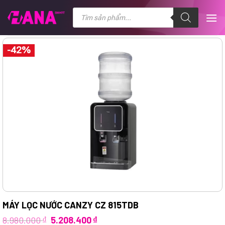
Chuyển
Tìm
kiếm
đến
sản
nội
phẩm
dung
-42%
MÁY LỌC NƯỚC CANZY CZ 815TDB
Giá
Giá
8.980.000
₫
5.208.400
₫