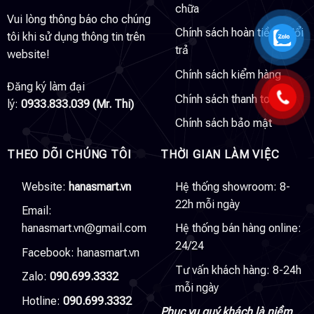
chữa
Vui lòng thông báo cho chúng
Chính sách hoàn tiền & đổi
tôi khi sử dụng thông tin trên
trả
website!
Chính sách kiểm hàng
Đăng ký làm đại
Chính sách thanh toán
lý:
0933.833.039 (Mr. Thi)
Chính sách bảo mật
THEO DÕI CHÚNG TÔI
THỜI GIAN LÀM VIỆC
Website:
hanasmart.vn
Hệ thống showroom: 8-
22h mỗi ngày
Email:
hanasmart.vn@gmail.com
Hệ thống bán hàng online:
24/24
Facebook:
hanasmart.vn
Tư vấn khách hàng: 8-24h
Zalo:
090.699.3332
mỗi ngày
Hotline:
090.699.3332
Phục vụ quý khách là niềm