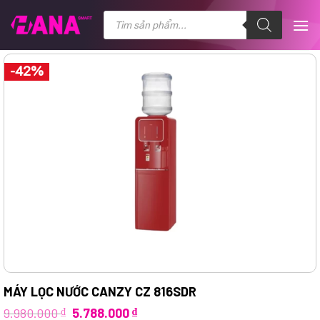
Chuyển
Tìm
kiếm
đến
sản
nội
phẩm
dung
-42%
MÁY LỌC NƯỚC CANZY CZ 816SDR
Giá
Giá
9.980.000
₫
5.788.000
₫