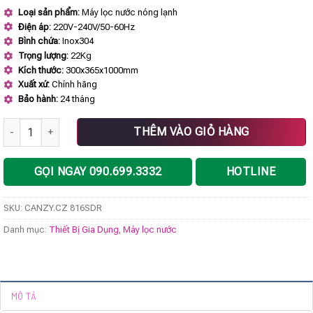
gốc
hiện
Loại sản phẩm:
Máy lọc nước nóng lạnh
là:
tại
Điện áp:
220V-240V/50-60Hz
9.980.000 ₫.
là:
5.788.000 ₫.
Bình chứa:
Inox304
Trọng lượng:
22Kg
Kích thước:
300x365x1000mm
Xuất xứ:
Chính hãng
Bảo hành:
24 tháng
Máy lọc nước CANZY CZ 816SDR số lượng
THÊM VÀO GIỎ HÀNG
GỌI NGAY 090.699.3332
HOTLINE
SKU:
CANZY.CZ 816SDR
Danh mục:
Thiết Bị Gia Dụng
,
Máy lọc nước
MÔ TẢ