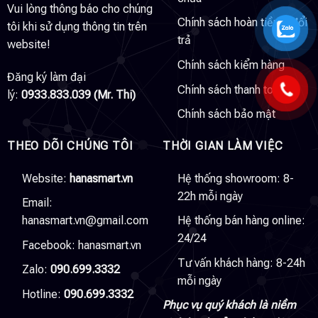
Vui lòng thông báo cho chúng
Chính sách hoàn tiền & đổi
tôi khi sử dụng thông tin trên
trả
website!
Chính sách kiểm hàng
Đăng ký làm đại
Chính sách thanh toán
lý:
0933.833.039 (Mr. Thi)
Chính sách bảo mật
THEO DÕI CHÚNG TÔI
THỜI GIAN LÀM VIỆC
Website:
hanasmart.vn
Hệ thống showroom: 8-
22h mỗi ngày
Email:
hanasmart.vn@gmail.com
Hệ thống bán hàng online:
24/24
Facebook:
hanasmart.vn
Tư vấn khách hàng: 8-24h
Zalo:
090.699.3332
mỗi ngày
Hotline:
090.699.3332
Phục vụ quý khách là niềm