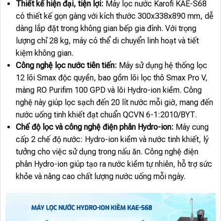
Thiết kế hiện đại, tiện lợi:
Máy lọc nước Karofi KAE-S68
có thiết kế gọn gàng với kích thước 300x338x890 mm, dễ
dàng lắp đặt trong không gian bếp gia đình. Với trọng
lượng chỉ 28 kg, máy có thể di chuyển linh hoạt và tiết
kiệm không gian.
Công nghệ lọc nước tiên tiến:
Máy sử dụng hệ thống lọc
12 lõi Smax độc quyền, bao gồm lõi lọc thô Smax Pro V,
màng RO Purifim 100 GPD và lõi Hydro-ion kiềm. Công
nghệ này giúp lọc sạch đến 20 lít nước mỗi giờ, mang đến
nước uống tinh khiết đạt chuẩn QCVN 6-1:2010/BYT.
Chế độ lọc và công nghệ điện phân Hydro-ion:
Máy cung
cấp 2 chế độ nước: Hydro-ion kiềm và nước tinh khiết, lý
tưởng cho việc sử dụng trong nấu ăn. Công nghệ điện
phân Hydro-ion giúp tạo ra nước kiềm tự nhiên, hỗ trợ sức
khỏe và nâng cao chất lượng nước uống mỗi ngày.