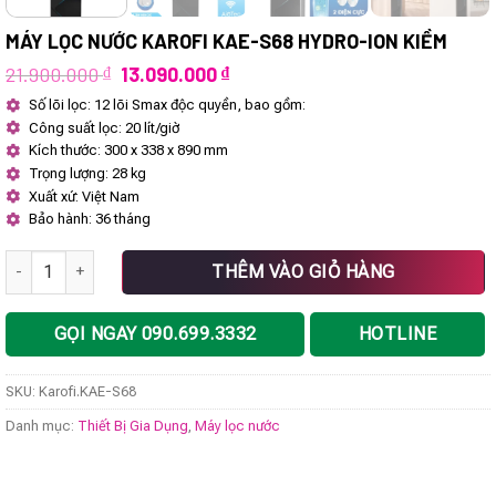
MÁY LỌC NƯỚC KAROFI KAE-S68 HYDRO-ION KIỀM
Giá
Giá
21.900.000
₫
13.090.000
₫
gốc
hiện
Số lõi lọc: 12 lõi Smax độc quyền, bao gồm:
là:
tại
Công suất lọc: 20 lít/giờ
21.900.000 ₫.
là:
13.090.000 ₫.
Kích thước: 300 x 338 x 890 mm
Trọng lượng: 28 kg
Xuất xứ: Việt Nam
Bảo hành: 36 tháng
Máy lọc nước Karofi KAE-S68 Hydro-ion kiềm số lượng
THÊM VÀO GIỎ HÀNG
GỌI NGAY 090.699.3332
HOTLINE
SKU:
Karofi.KAE-S68
Danh mục:
Thiết Bị Gia Dụng
,
Máy lọc nước