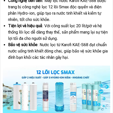
Công nghệ tiên tiến
: Máy lọc nước Karofi KAE-S68 được
trang bị công nghệ lọc 12 lõi Smax độc quyền và điện
phân Hydro-ion, giúp tạo ra nước tinh khiết và kiềm tự
nhiên, tốt cho sức khỏe.
Tiện lợi và hiệu quả
: Với công suất lọc 20 lít/giờ và hệ
thống lõi lọc dễ dàng thay thế, sản phẩm mang lại sự tiện
lợi tối đa cho người sử dụng.
Bảo vệ sức khỏe
: Nước lọc từ Karofi KAE-S68 đạt chuẩn
nước uống tinh khiết đóng chai, giúp bảo vệ sức khỏe gia
đình bạn khỏi các tác nhân gây hại.