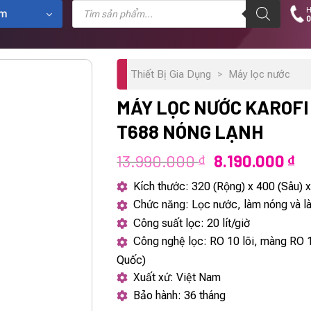
Tìm
H
kiếm
ẩm
0
sản
phẩm
Thiết Bị Gia Dụng
>
Máy lọc nước
MÁY LỌC NƯỚC KAROFI
T688 NÓNG LẠNH
Giá
Gi
13.990.000
8.190.000
₫
₫
gốc
hi
Kích thước: 320 (Rộng) x 400 (Sâu)
là:
tạ
Chức năng: Lọc nước, làm nóng và l
13.990.000 ₫.
là
Công suất lọc: 20 lít/giờ
8.
Công nghệ lọc: RO 10 lõi, màng RO
Quốc)
Xuất xứ: Việt Nam
Bảo hành: 36 tháng