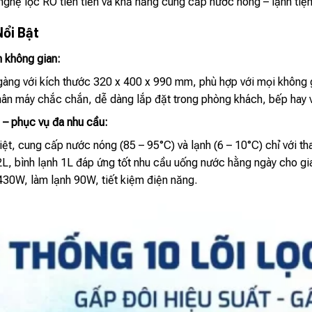
nghệ lọc RO tiên tiến và khả năng cung cấp nước nóng – lạnh tiện
Nổi Bật
m không gian:
àng với kích thước 320 x 400 x 990 mm, phù hợp với mọi không 
hân máy chắc chắn, dễ dàng lắp đặt trong phòng khách, bếp hay 
i – phục vụ đa nhu cầu:
biệt, cung cấp nước nóng (85 – 95°C) và lạnh (6 – 10°C) chỉ với th
2L, bình lạnh 1L đáp ứng tốt nhu cầu uống nước hằng ngày cho gia
30W, làm lạnh 90W, tiết kiệm điện năng.