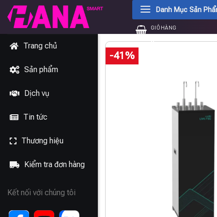
Chuyển
Danh Mục Sản Ph
đến
GIỎ HÀNG
nội
0
₫
dung
Trang chủ
-41%
Sản phẩm
Dịch vụ
Tin tức
Thương hiệu
Kiểm tra đơn hàng
Kết nối với chúng tôi