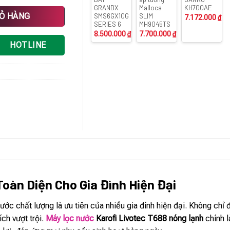
GRANDX
Malloca
KH700AE
h số lượng
IỎ HÀNG
SMS6GX10G
SLIM
7.172.000
₫
SERIES 6
MH9045TS
8.500.000
₫
7.700.000
₫
HOTLINE
Toàn Diện Cho Gia Đình Hiện Đại
nước chất lượng là ưu tiên của nhiều gia đình hiện đại. Không chỉ
ch vượt trội.
Máy lọc nước
Karofi Livotec T688 nóng lạnh
chính l