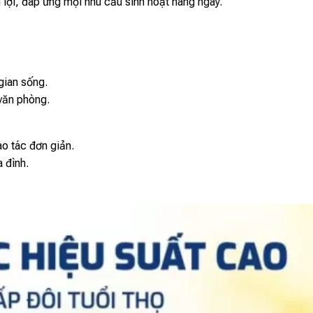
 lợi, đáp ứng mọi nhu cầu sinh hoạt hàng ngày.
gian sống.
văn phòng.
ao tác đơn giản.
 đình.