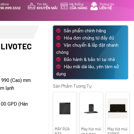
otline
Tin tức
Hệ thống
Thông tin
90.699.3332
KHUYẾN MÃI
CỬA HÀNG
LIÊN HỆ
Sản phẩm chính hãng
Hóa đơn chứng từ đầy đủ
 LIVOTEC
Vận chuyển & lắp đặt nhanh
chóng
Bảo hành & bảo trì tại nhà
Hậu mãi dài lâu, yên tâm sử
á
dụng
ện
 x 990 (Cao) mm
i
Sản Phẩm Tương Tự
àm lạnh
:
190.000 ₫.
 100 GPD (Hàn
MÁY RỬA
Máy hút mùi
Máy hút mùi
BÁT
áp tường
SANKO