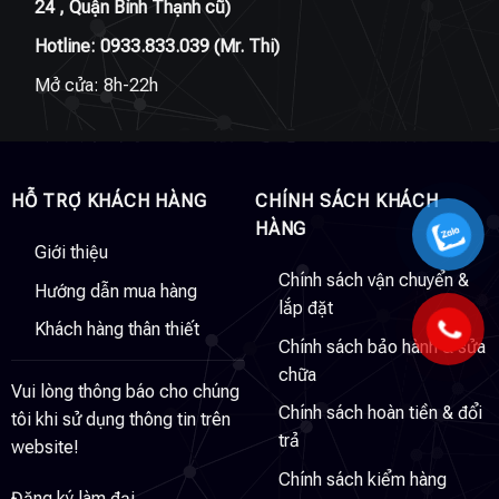
24 , Quận Bình Thạnh cũ)
Hotline:
0933.833.039
(Mr. Thi)
Mở cửa: 8h-22h
HỖ TRỢ KHÁCH HÀNG
CHÍNH SÁCH KHÁCH
HÀNG
Giới thiệu
Chính sách vận chuyển &
Hướng dẫn mua hàng
lắp đặt
Khách hàng thân thiết
Chính sách bảo hành & sửa
chữa
Vui lòng thông báo cho chúng
Chính sách hoàn tiền & đổi
tôi khi sử dụng thông tin trên
trả
website!
Chính sách kiểm hàng
Đăng ký làm đại