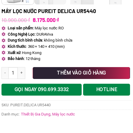
MÁY LỌC NƯỚC PUREIT DELICA UR5440
Giá
Giá
10.900.000
₫
8.175.000
₫
gốc
hiện
Loại sản phẩm:
Máy lọc nước RO
là:
tại
Công Nghệ Lọc:
DURAViva
10.900.000 ₫.
là:
8.175.000 ₫.
Dung tích bình chứa:
không bình chứa
Kích thước
: 360 × 140 × 410 (mm)
Xuất xứ:
Hong Kong
Bảo hành:
12 tháng
Máy lọc nước PUREIT DELICA UR5440 số lượng
THÊM VÀO GIỎ HÀNG
GỌI NGAY 090.699.3332
HOTLINE
SKU:
PUREIT.DELICA UR5440
Danh mục:
Thiết Bị Gia Dụng
,
Máy lọc nước