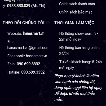
Chính sách thanh toán
lý:
0933.833.039 (Mr. Thi)
Chính sách bảo mật
THEO DÕI CHÚNG TÔI
THỜI GIAN LÀM VIỆC
Website:
hanasmart.vn
Hệ thống showroom: 8-
22h mỗi ngày
Email:
hanasmart.vn@gmail.com
Hệ thống bán hàng online:
24/24
Facebook:
hanasmart.vn
Tư vấn khách hàng: 8-24h
Zalo:
090.699.3332
mỗi ngày
Hotline:
090.699.3332
Phục vụ quý khách là niềm
vinh hạnh của chúng tôi,
đừng ngần ngại liên hệ ngay
để được tư vấn mọi thắc
mắc.