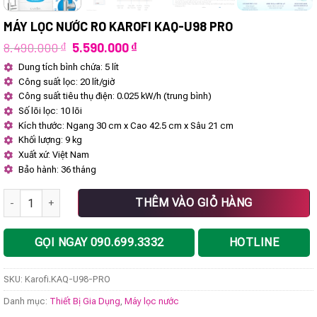
MÁY LỌC NƯỚC RO KAROFI KAQ-U98 PRO
Giá
Giá
8.490.000
₫
5.590.000
₫
gốc
hiện
Dung tích bình chứa: 5 lít
là:
tại
Công suất lọc: 20 lít/giờ
8.490.000 ₫.
là:
5.590.000 ₫.
Công suất tiêu thụ điện: 0.025 kW/h (trung bình)
Số lõi lọc: 10 lõi
Kích thước: Ngang 30 cm x Cao 42.5 cm x Sâu 21 cm
Khối lượng: 9 kg
Xuất xứ: Việt Nam
Bảo hành: 36 tháng
Máy lọc nước RO Karofi KAQ-U98 PRO số lượng
THÊM VÀO GIỎ HÀNG
GỌI NGAY 090.699.3332
HOTLINE
SKU:
Karofi.KAQ-U98-PRO
Danh mục:
Thiết Bị Gia Dụng
,
Máy lọc nước