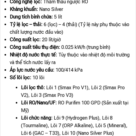
Công nghệ lọc:
Thẩm thấu ngược RO
Kháng khuẩn:
Nano Silver
Dung tích bình chứa:
5 lít
Tỷ lệ lọc – thải:
6 (lọc) – 4 (thải) (Tỷ lệ này phụ thuộc vào
chất lượng nước đầu vào)
Công suất lọc:
20 lít/giờ
Công suất tiêu thụ điện:
0.025 kW/h (trung bình)
Nhiệt độ nước thực tế:
Tùy thuộc vào nhiệt độ môi trường
và thể tích nước lấy ra
Áp lực nước yêu cầu:
100/414 kPa
Số lõi lọc:
10 lõi
Lõi lọc thô:
Lõi 1 (Smax Pro V1), Lõi 2 (Smax Pro
V2), Lõi 3 (Smax Pro V3)
Lõi RO/Nano/UF:
RO Purifim 100 GPD (Sản xuất tại
Mỹ)
Lõi chức năng:
Lõi 9 (Hydrogen Plus), Lõi 8
(Tourmaline), Lõi 7 (ORP Alkaline), Lõi 5 (Mineral),
Lõi 6 (GAC – T33), Lõi 10 (Nano Silver Plus)