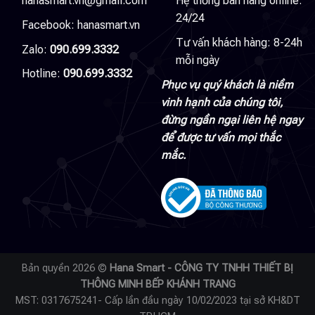
hanasmart.vn@gmail.com
Hệ thống bán hàng online:
24/24
Facebook:
hanasmart.vn
Tư vấn khách hàng: 8-24h
Zalo:
090.699.3332
mỗi ngày
Hotline:
090.699.3332
Phục vụ quý khách là niềm
vinh hạnh của chúng tôi,
đừng ngần ngại liên hệ ngay
để được tư vấn mọi thắc
mắc.
Bản quyền 2026 ©
Hana Smart - CÔNG TY TNHH THIẾT BỊ
THÔNG MINH BẾP KHÁNH TRANG
MST: 0317675241- Cấp lần đầu ngày 10/02/2023 tại sở KH&DT