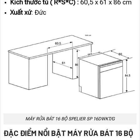
Kích thước tủ ( R*S*C) :
60,5 x 61 x 86 cm
Xuất xứ
: Đức
MÁY RỬA BÁT 16 BỘ SPELIER SP 16DWKT/G
ĐẶC ĐIỂM NỔI BẬT MÁY RỬA BÁT 16 BỘ