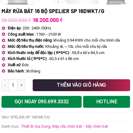
MÁY RỬA BÁT 16 BỘ SPELIER SP 16DWKT/G
Giá
Giá
28.000.000
₫
18.200.000
₫
gốc
hiện
Điện áp:
220- 240V /50Hz
là:
tại
Công suất Max :
1760 – 2100 W
28.000.000 ₫.
là:
18.200.000 ₫.
Mức độ tiêu thụ điện năng:
khoảng 0.94 KWh cho mỗi chu trình rửa
Mức độ tiêu thụ nước:
Khoảng 4L – 10L cho mỗi chu kỳ rửa
Kích thước máy để độc lập ( R*S*C) :
59,8 x 60 x 84,5 cm
Kích thước tủ ( R*S*C) :
60,5 x 61 x 86 cm
Xuất xứ:
Đức
Bảo hành:
36 tháng
MÁY RỬA BÁT 16 BỘ SPELIER SP 16DWKT/G số lượng
THÊM VÀO GIỎ HÀNG
GỌI NGAY 090.699.3332
HOTLINE
SKU:
SPELIER.SP 16DWKT/G
Danh mục:
Thiết Bị Gia Dụng
,
Máy rửa chén bát - Sấy chén bát