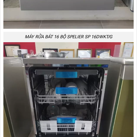
MÁY RỬA BÁT 16 BỘ SPELIER SP 16DWKT/G