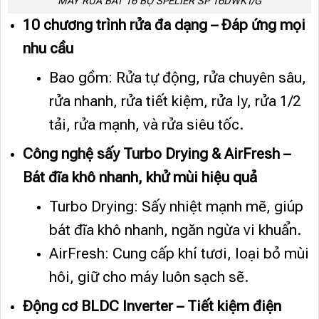
MÁY RỬA BÁT 16 BỘ SPELIER SP 16DWKT/G
10 chương trình rửa đa dạng – Đáp ứng mọi
nhu cầu
Bao gồm: Rửa tự động, rửa chuyên sâu,
rửa nhanh, rửa tiết kiệm, rửa ly, rửa 1/2
tải, rửa mạnh, và rửa siêu tốc.
Công nghệ sấy Turbo Drying & AirFresh –
Bát đĩa khô nhanh, khử mùi hiệu quả
Turbo Drying: Sấy nhiệt mạnh mẽ, giúp
bát đĩa khô nhanh, ngăn ngừa vi khuẩn.
AirFresh: Cung cấp khí tươi, loại bỏ mùi
hôi, giữ cho máy luôn sạch sẽ.
Động cơ BLDC Inverter – Tiết kiệm điện