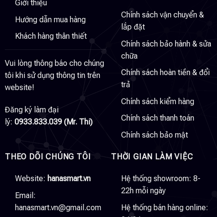
Giới thiệu
Chính sách vận chuyển &
Hướng dẫn mua hàng
lắp đặt
Khách hàng thân thiết
Chính sách bảo hành & sửa
chữa
Vui lòng thông báo cho chúng
Chính sách hoàn tiền & đổi
tôi khi sử dụng thông tin trên
trả
website!
Chính sách kiểm hàng
Đăng ký làm đại
Chính sách thanh toán
lý:
0933.833.039 (Mr. Thi)
Chính sách bảo mật
THEO DÕI CHÚNG TÔI
THỜI GIAN LÀM VIỆC
Website:
hanasmart.vn
Hệ thống showroom: 8-
22h mỗi ngày
Email:
hanasmart.vn@gmail.com
Hệ thống bán hàng online: