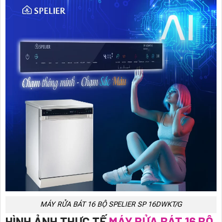
MÁY RỬA BÁT 16 BỘ SPELIER SP 16DWKT/G
HÌNH ẢNH THỰC TẾ
MÁY RỬA BÁT 16 BỘ