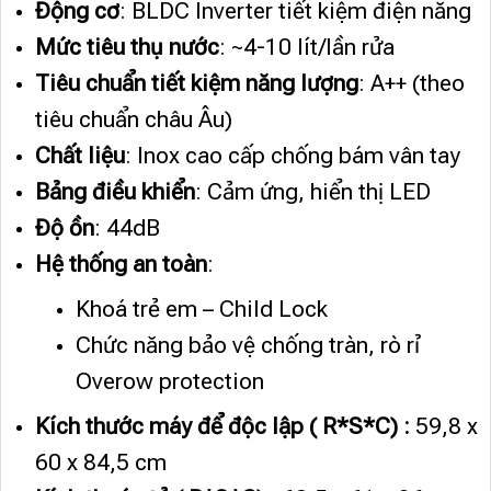
Động cơ
: BLDC Inverter tiết kiệm điện năng
Mức tiêu thụ nước
: ~4-10 lít/lần rửa
Tiêu chuẩn tiết kiệm năng lượng
: A++ (theo
tiêu chuẩn châu Âu)
Chất liệu
: Inox cao cấp chống bám vân tay
Bảng điều khiển
: Cảm ứng, hiển thị LED
Độ ồn
: 44dB
Hệ thống an toàn
:
Khoá trẻ em – Child Lock
Chức năng bảo vệ chống tràn, rò rỉ
Overow protection
Kích thước máy để độc lập ( R*S*C) :
59,8 x
60 x 84,5 cm