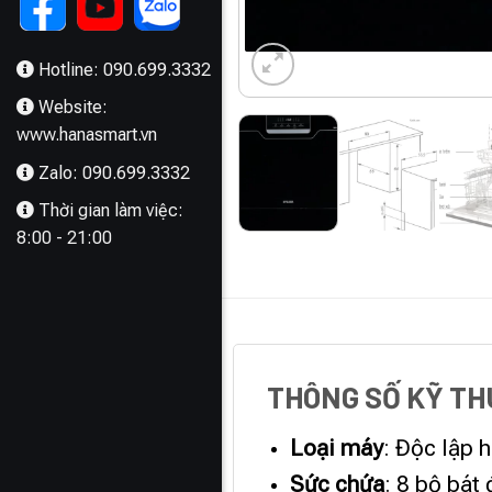
Hotline: 090.699.3332
Website:
www.hanasmart.vn
Zalo: 090.699.3332
Thời gian làm việc:
8:00 - 21:00
MÔ TẢ
THÔNG SỐ KỸ T
Loại máy
: Độc lập 
Sức chứa
: 8 bộ bát