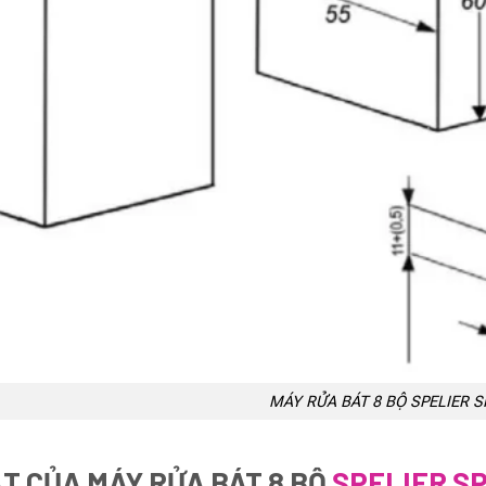
MÁY RỬA BÁT 8 BỘ SPELIER 
ẬT CỦA MÁY RỬA BÁT 8 BỘ
SPELIER S