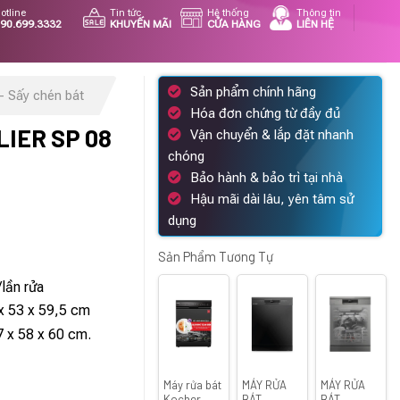
otline
Tin tức
Hệ thống
Thông tin
90.699.3332
KHUYẾN MÃI
CỬA HÀNG
LIÊN HỆ
Sản phẩm chính hãng
- Sấy chén bát
Hóa đơn chứng từ đầy đủ
LIER SP 08
Vận chuyển & lắp đặt nhanh
chóng
Bảo hành & bảo trì tại nhà
Hậu mãi dài lâu, yên tâm sử
iá
dụng
iện
u
ại
Sản Phẩm Tương Tự
à:
lần rửa
1.635.000 ₫.
x 53 x 59,5 cm
7 x 58 x 60 cm.
Máy rửa bát
MÁY RỬA
MÁY RỬA
Kocher
BÁT
BÁT