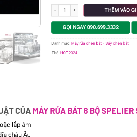
MÁY RỬA BÁT 8 BỘ SPELIER SP 08 PLUS1D
THÊM VÀO G
GỌI NGAY 090.699.3332
Danh mục:
Máy rửa chén bát - Sấy chén bát
Thẻ:
HOT2024
HUẬT CỦA
MÁY RỬA BÁT 8 BỘ SPELIER
hoặc lắp âm
 đĩa châu Âu