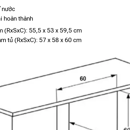
ỉ nước
i hoàn thành
m (RxSxC): 55,5 x 53 x 59,5 cm
âm tủ (RxSxC): 57 x 58 x 60 cm