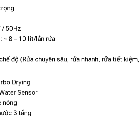
trọng
V / 50Hz
ụ
: ~ 8 – 10 lít/lần rửa
 chế độ (Rửa chuyên sâu, rửa nhanh, rửa tiết kiệm,
rbo Drying
Water Sensor
c nóng
nước 3 tầng