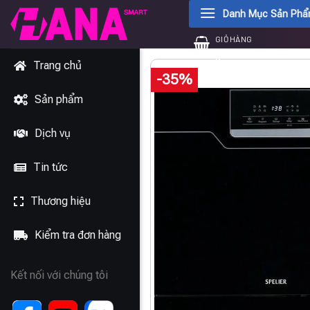
Chuyển
Danh Mục Sản Ph
đến
GIỎ HÀNG
nội
0
₫
dung
Trang chủ
-35%
Sản phẩm
Dịch vụ
Tin tức
Thương hiệu
Kiểm tra đơn hàng
Kết nối với chúng tôi