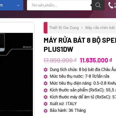
Tìm
H
kiếm
ẩm
0
sản
phẩm
Thiết Bị Gia Dụng
>
Máy rửa chén bát 
MÁY RỬA BÁT 8 BỘ SPE
PLUS1DW
Giá
G
17.900.000
11.635.000
₫
₫
gốc
h
Dung tích chứa: 8 bộ bát đĩa Châu Â
là:
t
Mức tiêu thụ nước: 7-8 lít/lần rửa
17.900.000 ₫.
l
Mức tiêu thụ điện năng: 0.5-0.8 Kwh/
1
Kích thước sản phẩm (RxSxC): 55,5 
Kích thước máy để âm tủ (RxSxC): 5
Xuất xứ: ITALY
Bảo hành: 36 Tháng