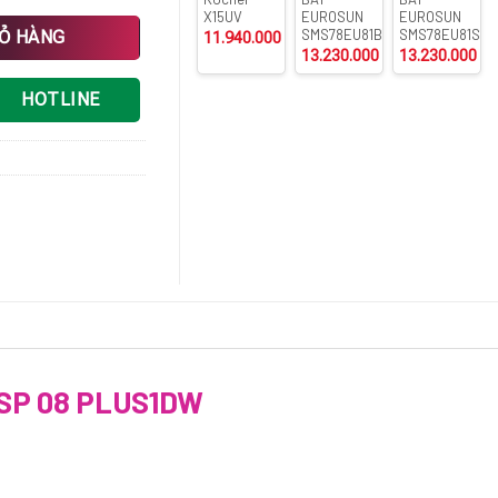
X15UV
EUROSUN
EUROSUN
W số lượng
SMS78EU81B
SMS78EU81S
IỎ HÀNG
11.940.000
₫
13.230.000
₫
13.230.000
₫
HOTLINE
 SP 08 PLUS1DW