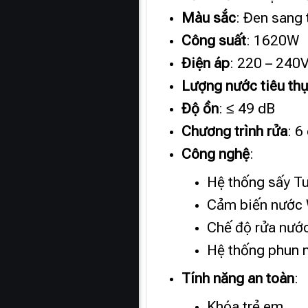
Màu sắc
: Đen sang 
Công suất
: 1620W
Điện áp
: 220 – 240
Lượng nước tiêu th
Độ ồn
: ≤ 49 dB
Chương trình rửa
: 6
Công nghệ
:
Hệ thống sấy Tu
Cảm biến nước 
Chế độ rửa nướ
Hệ thống phun 
Tính năng an toàn
:
Khóa trẻ em