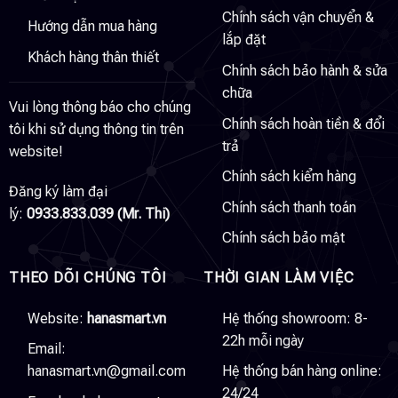
Chính sách vận chuyển &
Hướng dẫn mua hàng
lắp đặt
Khách hàng thân thiết
Chính sách bảo hành & sửa
chữa
Vui lòng thông báo cho chúng
Chính sách hoàn tiền & đổi
tôi khi sử dụng thông tin trên
trả
website!
Chính sách kiểm hàng
Đăng ký làm đại
Chính sách thanh toán
lý:
0933.833.039 (Mr. Thi)
Chính sách bảo mật
THEO DÕI CHÚNG TÔI
THỜI GIAN LÀM VIỆC
Website:
hanasmart.vn
Hệ thống showroom: 8-
22h mỗi ngày
Email:
hanasmart.vn@gmail.com
Hệ thống bán hàng online:
24/24