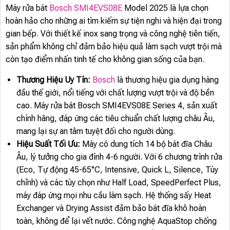
Máy rửa bát
Bosch SMI4EVS08E
Model 2025 là lựa chọn
hoàn hảo cho những ai tìm kiếm sự tiện nghi và hiện đại trong
gian bếp. Với thiết kế inox sang trọng và công nghệ tiên tiến,
sản phẩm không chỉ đảm bảo hiệu quả làm sạch vượt trội mà
còn tạo điểm nhấn tinh tế cho không gian sống của bạn.
Thương Hiệu Uy Tín:
Bosch
là thương hiệu gia dụng hàng
đầu thế giới, nổi tiếng với chất lượng vượt trội và độ bền
cao. Máy rửa bát Bosch SMI4EVS08E Series 4, sản xuất
chính hãng, đáp ứng các tiêu chuẩn chất lượng châu Âu,
mang lại sự an tâm tuyệt đối cho người dùng.
Hiệu Suất Tối Ưu:
Máy có dung tích 14 bộ bát đĩa Châu
Âu, lý tưởng cho gia đình 4-6 người. Với 6 chương trình rửa
(Eco, Tự động 45-65°C, Intensive, Quick L, Silence, Tùy
chỉnh) và các tùy chọn như Half Load, SpeedPerfect Plus,
máy đáp ứng mọi nhu cầu làm sạch. Hệ thống sấy Heat
Exchanger và Drying Assist đảm bảo bát đĩa khô hoàn
toàn, không để lại vết nước. Công nghệ AquaStop chống