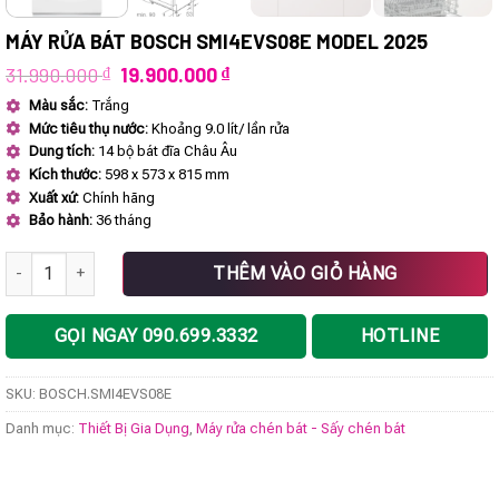
MÁY RỬA BÁT BOSCH SMI4EVS08E MODEL 2025
Giá
Giá
31.990.000
₫
19.900.000
₫
gốc
hiện
Màu sắc:
Trắng
là:
tại
Mức tiêu thụ nước:
Khoảng 9.0 lít/ lần rửa
31.990.000 ₫.
là:
19.900.000 ₫.
Dung tích:
14 bộ bát đĩa Châu Âu
Kích thước:
598 x 573 x 815 mm
Xuất xứ:
Chính hãng
Bảo hành:
36 tháng
Máy rửa bát BOSCH SMI4EVS08E model 2025 số lượng
THÊM VÀO GIỎ HÀNG
GỌI NGAY 090.699.3332
HOTLINE
SKU:
BOSCH.SMI4EVS08E
Danh mục:
Thiết Bị Gia Dụng
,
Máy rửa chén bát - Sấy chén bát