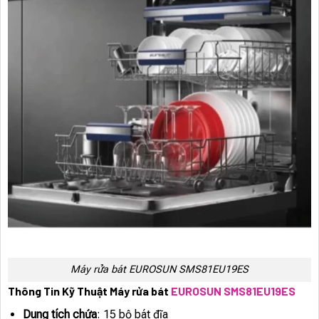
Máy rửa bát EUROSUN SMS81EU19ES
Thông Tin Kỹ Thuật Máy rửa bát
EUROSUN SMS81EU19ES
Dung tích chứa
: 15 bộ bát đĩa