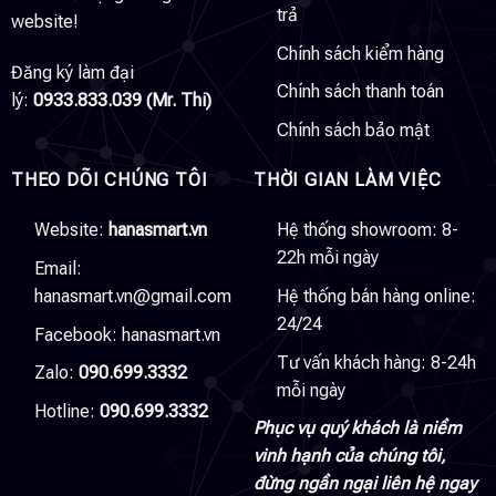
trả
website!
Chính sách kiểm hàng
Đăng ký làm đại
Chính sách thanh toán
lý:
0933.833.039 (Mr. Thi)
Chính sách bảo mật
THEO DÕI CHÚNG TÔI
THỜI GIAN LÀM VIỆC
Website:
hanasmart.vn
Hệ thống showroom: 8-
22h mỗi ngày
Email:
hanasmart.vn@gmail.com
Hệ thống bán hàng online:
24/24
Facebook:
hanasmart.vn
Tư vấn khách hàng: 8-24h
Zalo:
090.699.3332
mỗi ngày
Hotline:
090.699.3332
Phục vụ quý khách là niềm
vinh hạnh của chúng tôi,
đừng ngần ngại liên hệ ngay