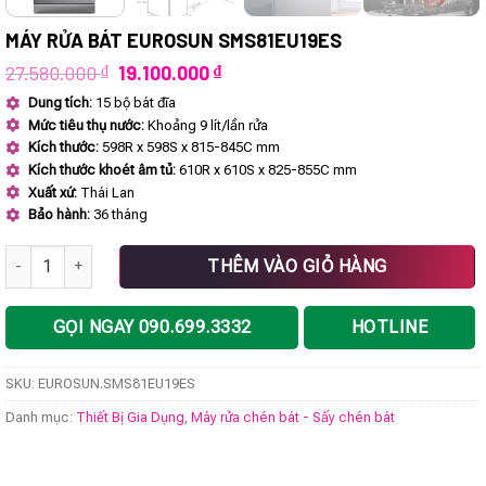
MÁY RỬA BÁT EUROSUN SMS81EU19ES
Giá
Giá
27.580.000
₫
19.100.000
₫
gốc
hiện
Dung tích:
15 bộ bát đĩa
là:
tại
Mức tiêu thụ nước:
Khoảng 9 lít/lần rửa
27.580.000 ₫.
là:
19.100.000 ₫.
Kích thước:
598R x 598S x 815-845C mm
Kích thước khoét âm tủ:
610R x 610S x 825-855C mm
Xuất xứ:
Thái Lan
Bảo hành:
36 tháng
Máy rửa bát EUROSUN SMS81EU19ES số lượng
THÊM VÀO GIỎ HÀNG
GỌI NGAY 090.699.3332
HOTLINE
SKU:
EUROSUN.SMS81EU19ES
Danh mục:
Thiết Bị Gia Dụng
,
Máy rửa chén bát - Sấy chén bát