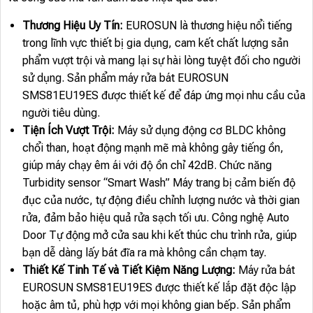
Thương Hiệu Uy Tín:
EUROSUN là thương hiệu nổi tiếng
trong lĩnh vực thiết bị gia dụng, cam kết chất lượng sản
phẩm vượt trội và mang lại sự hài lòng tuyệt đối cho người
sử dụng. Sản phẩm máy rửa bát EUROSUN
SMS81EU19ES được thiết kế để đáp ứng mọi nhu cầu của
người tiêu dùng.
Tiện Ích Vượt Trội:
Máy sử dụng động cơ BLDC không
chổi than, hoạt động mạnh mẽ mà không gây tiếng ồn,
giúp máy chạy êm ái với độ ồn chỉ 42dB. Chức năng
Turbidity sensor “Smart Wash” Máy trang bị cảm biến độ
đục của nước, tự động điều chỉnh lượng nước và thời gian
rửa, đảm bảo hiệu quả rửa sạch tối ưu. Công nghệ Auto
Door Tự động mở cửa sau khi kết thúc chu trình rửa, giúp
bạn dễ dàng lấy bát đĩa ra mà không cần chạm tay.
Thiết Kế Tinh Tế và Tiết Kiệm Năng Lượng:
Máy rửa bát
EUROSUN SMS81EU19ES được thiết kế lắp đặt độc lập
hoặc âm tủ, phù hợp với mọi không gian bếp. Sản phẩm