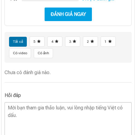
ĐÁNH GIÁ NGAY
Tất cả
5
4
3
2
1
Có video
Có ảnh
Chưa có đánh giá nào.
Hỏi đáp