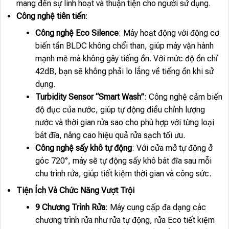
mang đến sự linh hoạt và thuận tiện cho người sử dụng.
Công nghệ tiên tiến
:
Công nghệ Eco Silence
: Máy hoạt động với động cơ
biến tần BLDC không chổi than, giúp máy vận hành
mạnh mẽ mà không gây tiếng ồn. Với mức độ ồn chỉ
42dB, bạn sẽ không phải lo lắng về tiếng ồn khi sử
dụng.
Turbidity Sensor “Smart Wash”
: Công nghệ cảm biến
độ đục của nước, giúp tự động điều chỉnh lượng
nước và thời gian rửa sao cho phù hợp với từng loại
bát đĩa, nâng cao hiệu quả rửa sạch tối ưu.
Công nghệ sấy khô tự động
: Với cửa mở tự động ở
góc 720°, máy sẽ tự động sấy khô bát đĩa sau mỗi
chu trình rửa, giúp tiết kiệm thời gian và công sức.
Tiện Ích Và Chức Năng Vượt Trội
9 Chương Trình Rửa
: Máy cung cấp đa dạng các
chương trình rửa như rửa tự động, rửa Eco tiết kiệm