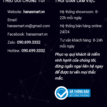
THEO DÕI CHÚNG TÔI
THỜI GIAN LÀM VIỆC
Website:
hanasmart.vn
Hệ thống showroom: 8-
22h mỗi ngày
Email:
hanasmart.vn@gmail.com
Hệ thống bán hàng online:
24/24
Facebook:
hanasmart.vn
Tư vấn khách hàng: 8-24h
Zalo:
090.699.3332
mỗi ngày
Hotline:
090.699.3332
Phục vụ quý khách là niềm
vinh hạnh của chúng tôi,
đừng ngần ngại liên hệ ngay
để được tư vấn mọi thắc
mắc.