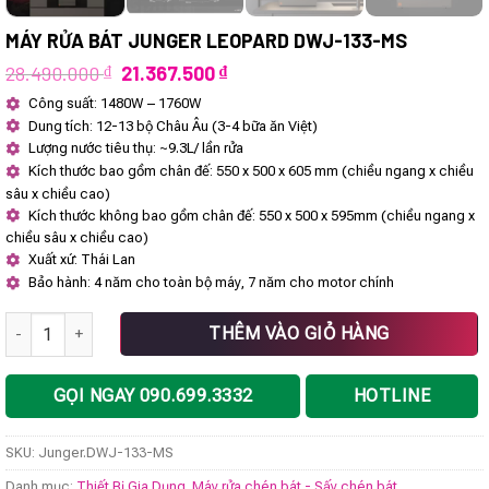
MÁY RỬA BÁT JUNGER LEOPARD DWJ-133-MS
Giá
Giá
28.490.000
₫
21.367.500
₫
gốc
hiện
Công suất: 1480W – 1760W
là:
tại
Dung tích: 12-13 bộ Châu Âu (3-4 bữa ăn Việt)
28.490.000 ₫.
là:
21.367.500 ₫.
Lượng nước tiêu thụ: ~9.3L/ lần rửa
Kích thước bao gồm chân đế: 550 x 500 x 605 mm (chiều ngang x chiều
sâu x chiều cao)
Kích thước không bao gồm chân đế: 550 x 500 x 595mm (chiều ngang x
chiều sâu x chiều cao)
Xuất xứ: Thái Lan
Bảo hành: 4 năm cho toàn bộ máy, 7 năm cho motor chính
Máy rửa bát Junger Leopard DWJ-133-MS số lượng
THÊM VÀO GIỎ HÀNG
GỌI NGAY 090.699.3332
HOTLINE
SKU:
Junger.DWJ-133-MS
Danh mục:
Thiết Bị Gia Dụng
,
Máy rửa chén bát - Sấy chén bát