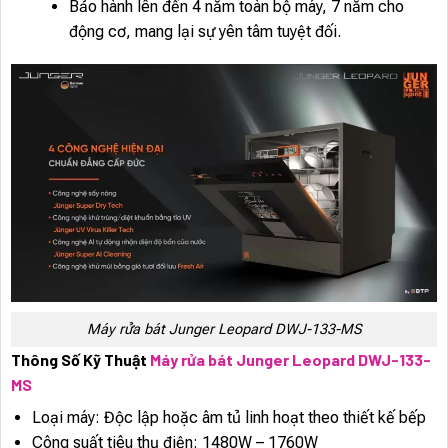
Bảo hành lên đến 4 năm toàn bộ máy, 7 năm cho
động cơ, mang lại sự yên tâm tuyệt đối.
Máy rửa bát Junger Leopard DWJ-133-MS
Thông Số Kỹ Thuật
Máy rửa bát Junger Leopard DWJ-133-
MS
Loại máy: Độc lập hoặc âm tủ linh hoạt theo thiết kế bếp
Công suất tiêu thụ điện: 1480W – 1760W