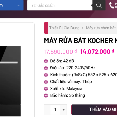
Tìm
H
kiếm
ẩm
0
sản
phẩm
Thiết Bị Gia Dụng
>
Máy rửa chén bát 
MÁY RỬA BÁT KOCHER 
Giá
G
17.590.000
14.072.000
₫
₫
gốc
h
Độ ồn: 42 dB
là:
t
Điện áp: 220-240V/50Hz
17.590.000 ₫.
l
Kích thước: (RxSxC) 552 x 525 x 6
1
Chất liệu vỏ máy: Thép
Xuất xứ: Malaysia
Bảo hành: 36 tháng
Máy rửa bát Kocher KDEU-8839 số lượng
THÊM VÀO G