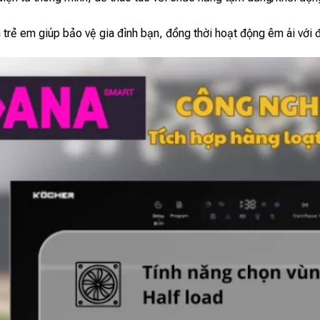
 trẻ em giúp bảo vệ gia đình bạn, đồng thời hoạt động êm ái với 