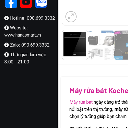
Hotline: 090.699.3332
Website:
www.hanasmart.vn
Zalo: 090.699.3332
Thời gian làm việc:
8:00 - 21:00
MÔ TẢ
Máy rửa bát Koch
Máy rửa bát
ngày càng trở thà
nổi bật trên thị trường,
máy r
chọn lý tưởng giúp bạn chăm 