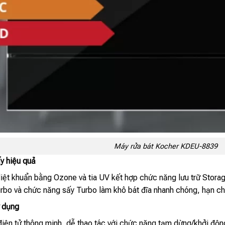
Máy rửa bát Kocher KDEU-8839
ấy hiệu quả
ệt khuẩn bằng Ozone và tia UV kết hợp chức năng lưu trữ Storag
rbo và chức năng sấy Turbo làm khô bát đĩa nhanh chóng, hạn ch
ử dụng
điện tử thông minh, dễ thao tác với chức năng tạm dừng/khởi độn