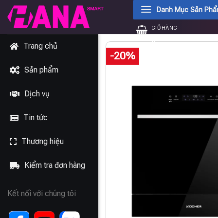
Chuyển
Danh Mục Sản Ph
đến
GIỎ HÀNG
nội
0
₫
dung
Trang chủ
-20%
Sản phẩm
Dịch vụ
Tin tức
Thương hiệu
Kiểm tra đơn hàng
Kết nối với chúng tôi