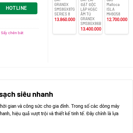
GRANDX
ĐẶT ĐỘC
Malloca
HOTLINE
SMS8GX87G
LẬP HOẶC
ISLA
SERIES 8
ÂM TỦ
MH9058
GRANDX
13.860.000
₫
12.700.000
₫
SMS8GX86B
13.400.000
₫
- Sấy chén bát
sạch siêu nhanh
m thời gian và công sức cho gia đình. Trong số các dòng máy
nh, hiệu quả vượt trội và thiết kế tinh tế. Đây chính là lựa