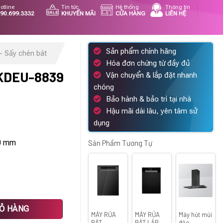
otline
Tin tức
Hệ thống
Thông tin
90.699.3332
KHUYẾN MÃI
CỬA HÀNG
LIÊN HỆ
Sản phẩm chính hãng
- Sấy chén bát
Hóa đơn chứng từ đầy đủ
KDEU-8839
Vận chuyển & lắp đặt nhanh
chóng
iá
Bảo hành & bảo trì tại nhà
iện
Hậu mãi dài lâu, yên tâm sử
ại
dụng
à:
20 mm
4.072.000 ₫.
Sản Phẩm Tương Tự
IỎ HÀNG
MÁY RỬA
MÁY RỬA
Máy hút mùi
BÁT
BÁT LẮP
đảo